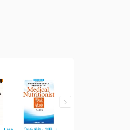
Case
「臨床栄養」別冊 静脈栄
臨床栄養 149巻2号
臨