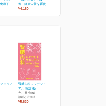
食嚥下...
養・経腸栄養を駆使した...
¥2,090
¥
¥4,180
ナマニュア
腎臓内科レジデントマニュ
アル 改訂9版
今井 圓裕(編)
診断と治療社
¥5,830