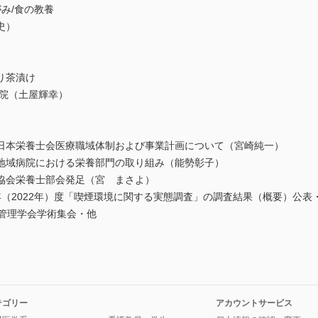
がみ/食の教養
史）
り茶漬け
院（土屋輝幸）
本栄養士会医療職域体制および事業計画について（宮崎純一）
域病院における栄養部門の取り組み（能勢彰子）
協会栄養士部会発足（宮 まさよ）
（2022年）度「喫煙環境に関する実態調査」の調査結果（概要）公表
管理学会学術集会・他
テゴリー
アカウントサービス