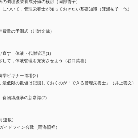
表の調理後栄養成分値の検討（岡部哲子）
）について，管理栄養士が知っておきたい基礎知識（箕浦祐子・他）
消費量の予測式（川瀨文哉）
直す 体液・代謝管理(1)
して，体液管理を充実させよう（谷口英喜）
学ビギナー道場(2)
最低限の数値は記憶しておくのが「できる管理栄養士」（井上善文）
食物繊維学の新常識(7)
）
隔月連載〉
ンガイドライン合戦（雨海照祥）