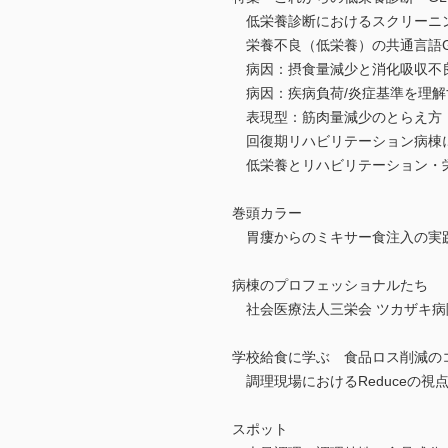
低栄養診断におけるスクリーニ
栄養不良（低栄養）の共通言語G
病因：摂食量減少と消化吸収不
病因：疾病負荷/炎症基準を理解
表現型：筋肉量減少のとらえ方
回復期リハビリテーション病棟に
低栄養とリハビリテーション・
巻頭カラー
胃瘻からのミキサー食注入の実
病棟のプロフェッショナルたち
社会医療法人三栄会 ツカザキ病
学校給食に学ぶ 食品ロス削減のコツ
調理現場におけるReduceの視
スポット