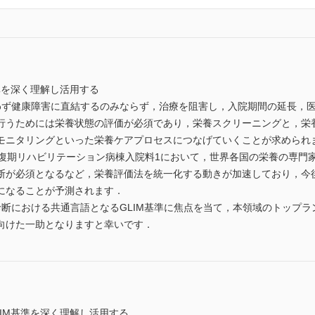
準を深く理解し活用する
わず健康障害に直結するのみならず，治療を阻害し，入院期間の延長，
行うためには栄養状態の評価が必須であり，栄養スクリーニングと，栄
モニタリングといった栄養ケアプロセスにつなげていくことが求められ
復期リハビリテーション病棟入院料1において，世界各国の栄養の専門家
断が必須となるなど，栄養評価法を統一化する動きが加速しており，今後
になることが予測されます．
診断における共通言語となるGLIM基準に焦点を当て，本領域のトップ
向けた一助となりますと幸いです．
IM基準を深く理解し活用する