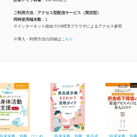
ご利用方法
アクセス型配信サービス（買切型）
同時使用端末数
1
※インターネット経由でのWEBブラウザによるアクセス参照
※導入・利用方法の詳細は
こちら
臨床栄養」別冊 はじめ
「臨床栄養」別冊 食品成
「臨床栄養」別冊 