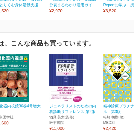
とりくむ身体活動支援...
分表まるわかり活用ガイ...
Reportに学ぶ 摂
,520
¥2,970
¥3,520
は、こんな商品も買っています。
化器内視鏡36巻4号増大
ジェネラリストのための内
精神診療プラチ
科診断リファレンス 第2版
ル 第3版
京医学社
酒見 英太(監修)
松崎 朝樹(著)
,600
医学書院
MEDSI
¥11,000
¥2,420