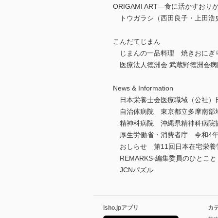
ORIGAMI ART―食に活かすおり
トウガラシ（西田良子・上田浩
こんだてじまん
じまんの一品料理 焼きおにぎ
医療法人徳洲会 武蔵野徳洲会病
News & Information
日本栄養士会医療職域（公社）日
自治体病院 東京都立多摩南部地
精神科病院 沖縄県精神科病院
厚生労働省・消費者庁 令和4年
おしらせ 第11回日本在宅栄養
REMARKS-編集委員のひとこと
JCNパズル
isho.jpアプリ
カ