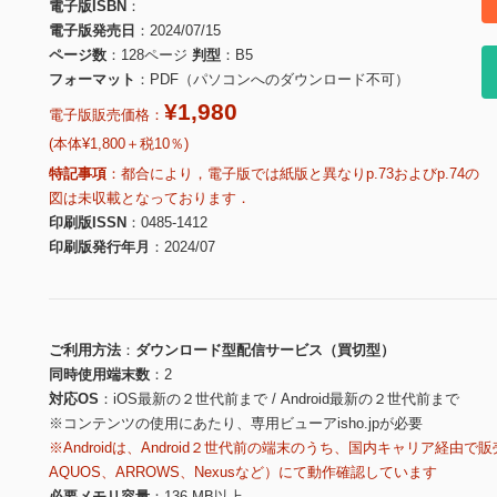
電子版ISBN
電子版発売日
2024/07/15
ページ数
128ページ
判型
B5
フォーマット
PDF（パソコンへのダウンロード不可）
¥1,980
電子版販売価格：
(本体¥1,800＋税10％)
特記事項
都合により，電子版では紙版と異なりp.73およびp.74の
図は未収載となっております．
印刷版ISSN
0485-1412
印刷版発行年月
2024/07
ご利用方法
ダウンロード型配信サービス（買切型）
同時使用端末数
2
対応OS
iOS最新の２世代前まで / Android最新の２世代前まで
※コンテンツの使用にあたり、専用ビューアisho.jpが必要
※Androidは、Android２世代前の端末のうち、国内キャリア経由で販
AQUOS、ARROWS、Nexusなど）にて動作確認しています
必要メモリ容量
136 MB以上