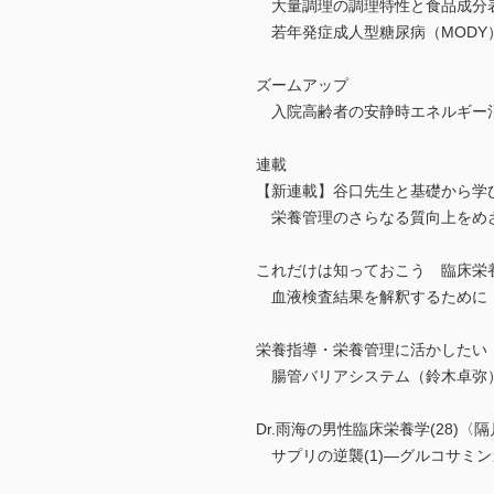
大量調理の調理特性と食品成分
若年発症成人型糖尿病（MODY
ズームアップ
入院高齢者の安静時エネルギー
連載
【新連載】谷口先生と基礎から学び
栄養管理のさらなる質向上をめざ
これだけは知っておこう 臨床栄養
血液検査結果を解釈するために，
栄養指導・栄養管理に活かしたい 
腸管バリアシステム（鈴木卓弥
Dr.雨海の男性臨床栄養学(28)〈
サプリの逆襲(1)―グルコサミ