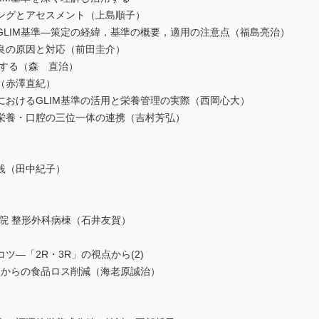
ングとアセスメント（上島順子）
LIM基準―策定の経緯，基準の概要，適用の注意点（福島亮治）
良の原因と対応（前田圭介）
する（森 直治）
（赤澤直紀）
おけるGLIM基準の活用と栄養管理の実際（西岡心大）
栄養・口腔の三位一体の連携（吉村芳弘）
践（田中紀子）
院 整形外科病棟（石井友賀）
―「2R・3R」の視点から(2)
点からの食品ロス削減（海老原誠治）