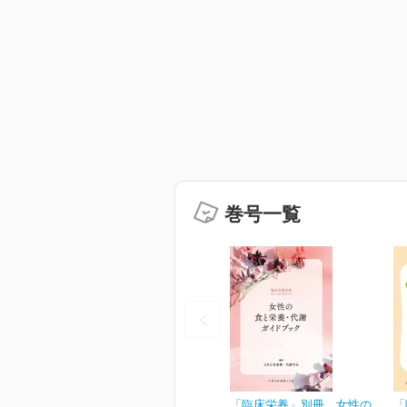
巻号一覧
「臨床栄養」別冊 女性の
「