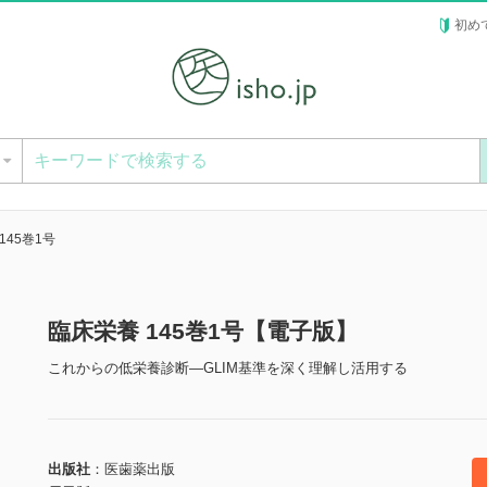
初め
ー
145巻1号
臨床栄養 145巻1号【電子版】
これからの低栄養診断―GLIM基準を深く理解し活用する
出版社
医歯薬出版