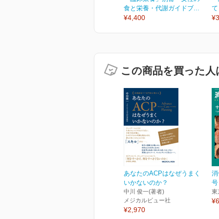
食と栄養・代謝ガイドブ...
て
¥4,400
¥3
この商品を買った人
あなたのACPはなぜうまく
消
いかないのか？
号
中川 俊一(著者)
東
メジカルビュー社
¥6
¥2,970