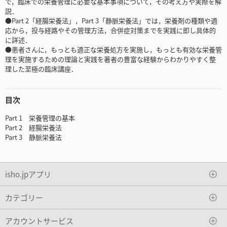
で，臨床での栄養管理に必要な基本事項について，その考え方や実際を解
説．
●Part 2「経腸栄養法」，Part 3「静脈栄養法」では，栄養剤の種類や適
応から，投与経路やその管理方法，合併症対策までを実践に即し具体的
に詳述．
●患者さんに，もっとも適正な栄養処方を実施し，もっとも有効な栄養管
理を実施するための理論と実践を著者の豊富な経験からわかりやすく整
理した至極の臨床講座．
目次
Part 1 栄養管理の基本
Part 2 経腸栄養法
Part 3 静脈栄養法
isho.jpアプリ
カテゴリー
アカウントサービス