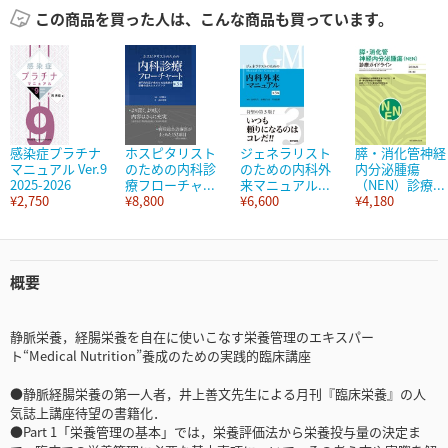
この商品を買った人は、こんな商品も買っています。
感染症プラチナ
ホスピタリスト
ジェネラリスト
膵・消化管神経
マニュアル Ver.9
のための内科診
のための内科外
内分泌腫瘍
2025-2026
療フローチャ...
来マニュアル...
（NEN）診療...
¥2,750
¥8,800
¥6,600
¥4,180
概要
静脈栄養，経腸栄養を自在に使いこなす栄養管理のエキスパー
ト“Medical Nutrition”養成のための実践的臨床講座
●静脈経腸栄養の第一人者，井上善文先生による月刊『臨床栄養』の人
気誌上講座待望の書籍化．
●Part 1「栄養管理の基本」では，栄養評価法から栄養投与量の決定ま