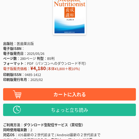
出版社
医歯薬出版
電子版ISBN
電子版発売日
2025/05/26
ページ数
280ページ
判型
B5判
フォーマット
PDF（パソコンへのダウンロード不可）
¥4,180
電子版販売価格：
(本体¥3,800＋税10％)
印刷版ISSN
0485-1412
印刷版発行年月
2025/02
カートに入れる
ちょっと立ち読み
ご利用方法
ダウンロード型配信サービス（買切型）
同時使用端末数
2
対応OS
iOS最新の２世代前まで / Android最新の２世代前まで