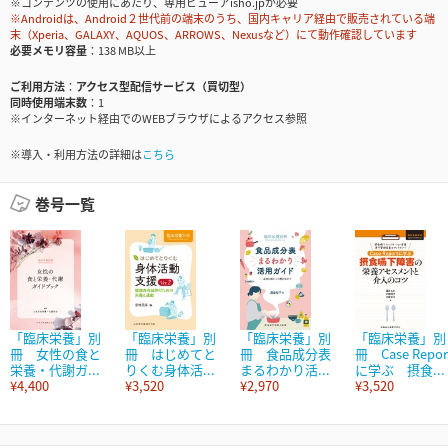
※コンテンツの使用にあたり、専用ビューアisho.jpが必要
※Androidは、Android２世代前の端末のうち、国内キャリア経由で販売されている端
末（Xperia、GALAXY、AQUOS、ARROWS、Nexusなど）にて動作確認しています
必要メモリ容量
138 MB以上
ご利用方法
アクセス型配信サービス（買切型）
同時使用端末数
1
※インターネット経由でのWEBブラウザによるアクセス参照
※導入・利用方法の詳細は
こちら
巻号一覧
「臨床栄養」別
「臨床栄養」別
「臨床栄養」別
「臨床栄養」別
冊 女性の食と
冊 はじめてと
冊 食品成分表
冊 Case Repor
栄養・代謝ガ...
りくむ身体活...
まるわかり活...
に学ぶ 摂食...
¥4,400
¥3,520
¥2,970
¥3,520