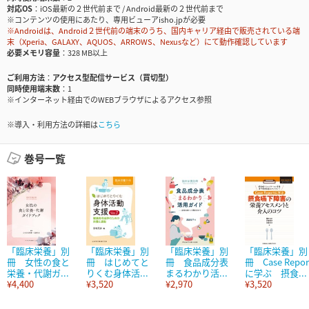
対応OS
iOS最新の２世代前まで / Android最新の２世代前まで
※コンテンツの使用にあたり、専用ビューアisho.jpが必要
※Androidは、Android２世代前の端末のうち、国内キャリア経由で販売されている端
末（Xperia、GALAXY、AQUOS、ARROWS、Nexusなど）にて動作確認しています
必要メモリ容量
328 MB以上
ご利用方法
アクセス型配信サービス（買切型）
同時使用端末数
1
※インターネット経由でのWEBブラウザによるアクセス参照
※導入・利用方法の詳細は
こちら
巻号一覧
「臨床栄養」別
「臨床栄養」別
「臨床栄養」別
「臨床栄養」別
冊 女性の食と
冊 はじめてと
冊 食品成分表
冊 Case Repor
栄養・代謝ガ...
りくむ身体活...
まるわかり活...
に学ぶ 摂食...
¥4,400
¥3,520
¥2,970
¥3,520