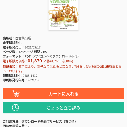
出版社
医歯薬出版
電子版ISBN
電子版発売日
2021/05/17
ページ数
128ページ
判型
B5
フォーマット
PDF（パソコンへのダウンロード不可）
¥1,870
電子版販売価格：
(本体¥1,700＋税10％)
特記事項
都合により、電子版では紙版と異なりp.705およびp.706の図は未収載とな
っております。
印刷版ISSN
0485-1412
印刷版発行年月
2021/05
カートに入れる
ちょっと立ち読み
ご利用方法
ダウンロード型配信サービス（買切型）
同時使用端末数
2