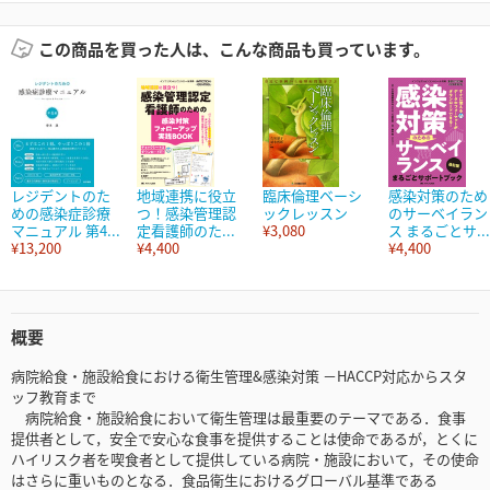
この商品を買った人は、こんな商品も買っています。
レジデントのた
地域連携に役立
臨床倫理ベーシ
感染対策のため
めの感染症診療
つ！感染管理認
ックレッスン
のサーベイラン
マニュアル 第4...
定看護師のた...
¥3,080
ス まるごとサ...
¥13,200
¥4,400
¥4,400
概要
病院給食・施設給食における衛生管理&感染対策 －HACCP対応からスタ
ッフ教育まで
病院給食・施設給食において衛生管理は最重要のテーマである．食事
提供者として，安全で安心な食事を提供することは使命であるが，とくに
ハイリスク者を喫食者として提供している病院・施設において，その使命
はさらに重いものとなる．食品衛生におけるグローバル基準である