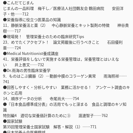
●こんだてじまん
じまんの一品料理 梅干し／医療法人社団鶴友会 鶴田病院 安田洋
子・他……712
●栄養指導に役立つ医薬品の知識
11．静脈栄養法と薬（2） 中心静脈栄養とキット製剤の特徴 神谷貴
樹……717
●現場発！ 管理栄養士のための臨床研究Tips
23．めでたくアクセプト！ 論文掲載後に行うべきこと 石田優利
亜……724
●Medical Nutritionist養成講座
41．栄養評価をしないで実施する栄養管理は，栄養管理とはいえな
い 井上善文……732
●Dr.雨海の男性臨床栄養学
9．ものはこぶ臓器（2）―動脈中膜のコラーゲン異常 雨海照祥……
741
●回答しやすく・分析しやすい 業務に活かせる！ アンケート調査のキ
ホンと応用
14．順序データの分析 寺尾尚大……754
●『日本食品標準成分表』の活用でもっと深まる 食品と調理のキソ知
識
特別編4 適切な栄養価計算のために③ 渡邊智子……762
●国家試験
第35回管理栄養士国家試験 解答・解説（1）……771
●日本栄養士会医療職域