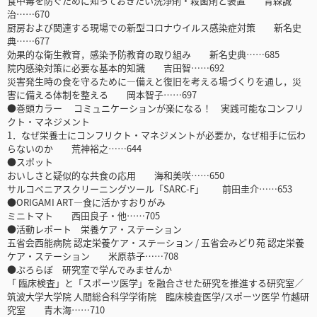
食中毒を防ぐために知っておきたい洗浄剤・殺菌剤と装置 青森誠
治……670
厨房および関連する現場での新型コロナウイルス感染症対策 新名史
典……677
効果的な衛生教育，感染予防教育の取り組み 新名史典……685
院内感染対策に必要な基本的知識 吉田智……692
災害発生時の食を守るために―備えと復旧を考える場づくりを通し，災
害に備える体制を整える 岡本智子……697
●巻頭カラー コミュニケーションが楽になる！ 実践可能なコンフリ
クト・マネジメント
1．なぜ栄養士にコンフリクト・マネジメントが必要か，なぜ相手に伝わ
らないのか 荒神裕之……644
●スポット
おいしさと疑似的な共食の応用 海和美咲……650
サルコペニアスクリーニングツール「SARC-F」 前田圭介……653
●ORIGAMI ART―食に活かすおりがみ
ミニトマト 西田良子・他……705
●活動レポート 栄養ケア・ステーション
五省会西能病院 認定栄養ケア・ステーション / 五省会みどり苑 認定栄養
ケア・ステーション 米原恭子……708
●ぷろらぼ 研究室で学んでみませんか
「 臨床検査」と「スポーツ医学」を融合させた研究を推進する研究室／
筑波大学大学院 人間総合科学学術院 臨床検査医学/スポーツ医学 竹越研
究室 青木海……710