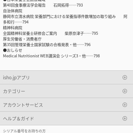
第40回食事療法学会報告 石岡拓得……793
自治体病院
静岡市立清水病院 栄養部門における栄養指導件数増加の取り組み 阿
多和行……794
精神科病院
全国精神科栄養士研修会ご案内 柴原奈津子……795
厚生労働省・消費者庁
第35回管理栄養士国家試験の合格発表・他……796
●おしらせ
Medical Nutritionist WEB講演会 シリーズ3・他……798
isho.jpアプリ
カテゴリー
アカウントサービス
ヘルプ＆ガイド
シリアル番号をお持ちの方