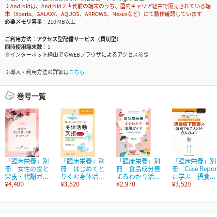
※Androidは、Android２世代前の端末のうち、国内キャリア経由で販売されている端
末（Xperia、GALAXY、AQUOS、ARROWS、Nexusなど）にて動作確認しています
必要メモリ容量
210 MB以上
ご利用方法
アクセス型配信サービス（買切型）
同時使用端末数
1
※インターネット経由でのWEBブラウザによるアクセス参照
※導入・利用方法の詳細は
こちら
巻号一覧
「臨床栄養」別
「臨床栄養」別
「臨床栄養」別
「臨床栄養」別
冊 女性の食と
冊 はじめてと
冊 食品成分表
冊 Case Repor
栄養・代謝ガ...
りくむ身体活...
まるわかり活...
に学ぶ 摂食...
¥4,400
¥3,520
¥2,970
¥3,520