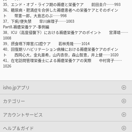
35．エンド・オブ・ライフ期の褥瘡と栄養ケア 前田圭介……993
36．糖尿病・肥満症を合併した褥瘡患者への栄養ケアとそのポイン
ト 幣憲一郎，大島志のぶ……998
37．下痢/便失禁 早川麻理子……1003
Part8.褥瘡栄養ケア-事例編
38．ICU（高度侵襲下）における褥瘡栄養ケアのポイント 宮澤靖……
1008
39．摂食嚥下障害/口腔ケア 若林秀隆……1014
40．回復期リハビリテーション病棟における褥瘡栄養ケアのポイン
ト 西岡心大，金丸亜希，山内杏奈，森山智恵，井上健……1020
41．在宅訪問管理栄養士による褥瘡栄養ケアの実際 中村育子……
1026
isho.jpアプリ
カテゴリー
アカウントサービス
ヘルプ＆ガイド