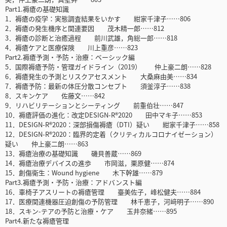
Part1.褥瘡の基礎知識
1．褥瘡の疫学：実態調査結果をいかす 紺家千津子……806
2．褥瘡の発生機序と関連要因 茂木精一郎……812
3．褥瘡の診断と治癒過程 前川武雄，角総一郎……818
4．褥瘡ケアと医療保険 川上重彦……823
Part2.褥瘡予測・予防・治療：ベーシック編
5．国際褥瘡予防・管理ガイドライン（2019） 仲上豪二朗……828
6．褥瘡発生の予測とリスクアセスメント 大桑麻由美……834
7．褥瘡予防：最新の体圧分散コンセプト 須釜淳子……838
8．スキンケア 佐藤文……842
9．リハビリテーションとシーティング 前重伯壮……847
10．褥瘡評価の進化：改定DESIGN-R®2020 田中マキ子……853
11．DESIGN-R®2020：深部損傷褥瘡（DTI）疑い 紺家千津子……858
12．DESIGN-R®2020：臨界的定着（クリティカルコロナイゼーション）
疑い 仲上豪二朗……863
13．褥瘡治療の基礎知識 磯貝善蔵……869
14．褥瘡治療デバイスの進歩 市岡滋，栗原健……874
15．創傷衛生：Wound hygiene 木下幹雄……879
Part3.褥瘡予測・予防・治療：アドバンスト編
16．車椅子アスリートの褥瘡管理 臺美佐子，峰松健夫……884
17．医療関連機器圧迫創傷の予防管理 林千恵子，河﨑明子……890
18．スキン-テアの予防と治療・ケア 玉井奈緒……895
Part4.新たな褥瘡管理