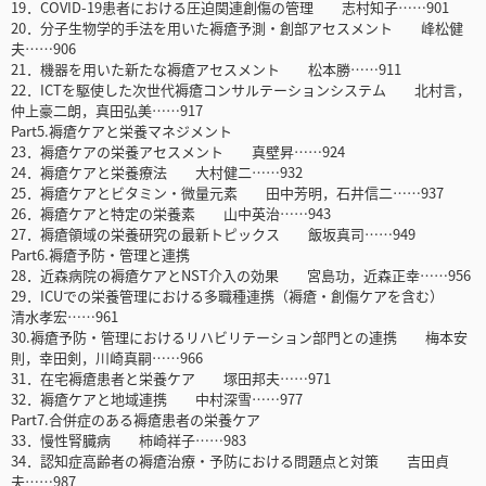
19．COVID-19患者における圧迫関連創傷の管理 志村知子……901
20．分子生物学的手法を用いた褥瘡予測・創部アセスメント 峰松健
夫……906
21．機器を用いた新たな褥瘡アセスメント 松本勝……911
22．ICTを駆使した次世代褥瘡コンサルテーションシステム 北村言，
仲上豪二朗，真田弘美……917
Part5.褥瘡ケアと栄養マネジメント
23．褥瘡ケアの栄養アセスメント 真壁昇……924
24．褥瘡ケアと栄養療法 大村健二……932
25．褥瘡ケアとビタミン・微量元素 田中芳明，石井信二……937
26．褥瘡ケアと特定の栄養素 山中英治……943
27．褥瘡領域の栄養研究の最新トピックス 飯坂真司……949
Part6.褥瘡予防・管理と連携
28．近森病院の褥瘡ケアとNST介入の効果 宮島功，近森正幸……956
29．ICUでの栄養管理における多職種連携（褥瘡・創傷ケアを含む）
清水孝宏……961
30.褥瘡予防・管理におけるリハビリテーション部門との連携 梅本安
則，幸田剣，川崎真嗣……966
31．在宅褥瘡患者と栄養ケア 塚田邦夫……971
32．褥瘡ケアと地域連携 中村深雪……977
Part7.合併症のある褥瘡患者の栄養ケア
33．慢性腎臓病 柿崎祥子……983
34．認知症高齢者の褥瘡治療・予防における問題点と対策 吉田貞
夫……987