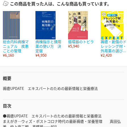
この商品を買った人は、こんな商品も買っています。
総合内科病棟マ
病棟指示と頻用
循環器のトビラ
褥瘡・創傷のド
ニュアル 疾患
薬の使い方 決
¥5,940
レッシング材・
ごとの管理
定版
外用薬の選び...
¥6,160
¥4,950
¥2,420
概要
褥瘡UPDATE エキスパートのための最新情報と栄養療法
目次
●褥瘡UPDATE エキスパートのための最新情報と栄養療法
まえがき―ウィズ・ポストコロナ時代の最新褥瘡・栄養管理 真田弘
美，仲上豪二朗，真壁昇……803