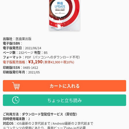
出版社
医歯薬出版
電子版ISBN
電子版発売日
2021/06/14
ページ数
232ページ
判型
B5
フォーマット
PDF（パソコンへのダウンロード不可）
¥3,190
電子版販売価格：
(本体¥2,900＋税10％)
印刷版ISSN
0485-1412
印刷版発行年月
2021/05
カートに入れる
ちょっと立ち読み
ご利用方法
ダウンロード型配信サービス（買切型）
同時使用端末数
2
対応OS
iOS最新の２世代前まで / Android最新の２世代前まで
※コンテンツの使用にあたり、専用ビューアisho.jpが必要