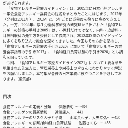
があげられます。
「食物アレルギー診療ガイドライン」は、2005年に日本小児アレルギ
ー学会食物アレルギー委員会の総説をまとめたことにはじまり、2012年
（発刊は2011年）、2016年と、5年ごとに成熟度を徐々に高めてきまし
た。一方、2005年に厚生労働科学研究の研究班から出された「食物アレ
ルギーの診療の手引き2005」は、小児科だけではなく、内科・皮膚科・
耳鼻咽喉科の先生方を委員として作成され、2012年以降のガイドライン
に多くを取り込んで融合を深めてきました。今回もその方針を堅持し、
「食物アレルギーの診療の手引き2020」に加えて「食物アレルギーの栄
養食事指導の手引き2017」、「食物経口負荷試験の手引き2020」とも調
和を図っています。
今回、「食物アレルギー診療ガイドライン2021」において主要な章を
執筆された先生方に、管理栄養士や栄養士の皆さんにわかりやすく解説
をお願いしました。本特集が皆様の日常業務に役立つことを祈念してお
ります。(編集部)
目次
食物アレルギーの定義と分類 伊藤浩明……434
食物アレルゲンの最新情報 近藤康人……441
食物アレルギーのリスク因子と予防 山本貴和子，大矢幸弘……450
食物アレルギーの診断/食物経口負荷試験 佐藤さくら……455