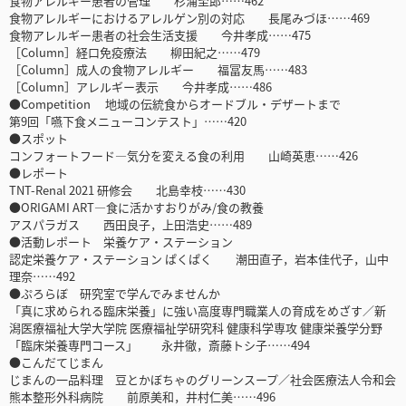
食物アレルギー患者の管理 杉浦至郎……462
食物アレルギーにおけるアレルゲン別の対応 長尾みづほ……469
食物アレルギー患者の社会生活支援 今井孝成……475
［Column］経口免疫療法 柳田紀之……479
［Column］成人の食物アレルギー 福冨友馬……483
［Column］アレルギー表示 今井孝成……486
●Competition 地域の伝統食からオードブル・デザートまで
第9回「嚥下食メニューコンテスト」……420
●スポット
コンフォートフード―気分を変える食の利用 山崎英恵……426
●レポート
TNT-Renal 2021 研修会 北島幸枝……430
●ORIGAMI ART―食に活かすおりがみ/食の教養
アスパラガス 西田良子，上田浩史……489
●活動レポート 栄養ケア・ステーション
認定栄養ケア・ステーション ぱくぱく 潮田直子，岩本佳代子，山中
理奈……492
●ぷろらぼ 研究室で学んでみませんか
「真に求められる臨床栄養」に強い高度専門職業人の育成をめざす／新
潟医療福祉大学大学院 医療福祉学研究科 健康科学専攻 健康栄養学分野
「臨床栄養専門コース」 永井徹，斎藤トシ子……494
●こんだてじまん
じまんの一品料理 豆とかぼちゃのグリーンスープ／社会医療法人令和会
熊本整形外科病院 前原美和，井村仁美……496