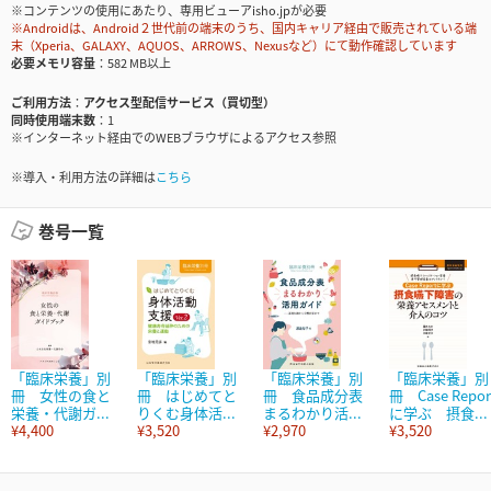
※コンテンツの使用にあたり、専用ビューアisho.jpが必要
※Androidは、Android２世代前の端末のうち、国内キャリア経由で販売されている端
末（Xperia、GALAXY、AQUOS、ARROWS、Nexusなど）にて動作確認しています
必要メモリ容量
582 MB以上
ご利用方法
アクセス型配信サービス（買切型）
同時使用端末数
1
※インターネット経由でのWEBブラウザによるアクセス参照
※導入・利用方法の詳細は
こちら
巻号一覧
「臨床栄養」別
「臨床栄養」別
「臨床栄養」別
「臨床栄養」別
冊 女性の食と
冊 はじめてと
冊 食品成分表
冊 Case Repor
栄養・代謝ガ...
りくむ身体活...
まるわかり活...
に学ぶ 摂食...
¥4,400
¥3,520
¥2,970
¥3,520