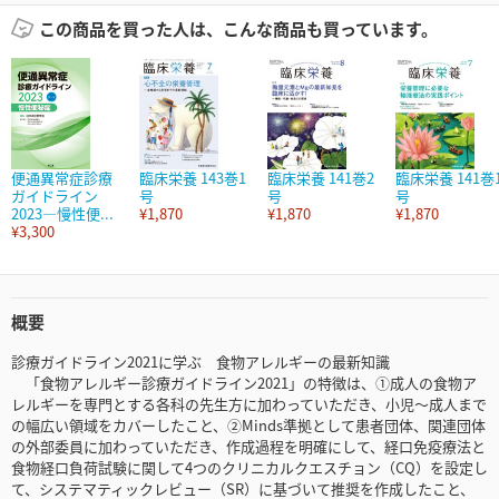
この商品を買った人は、こんな商品も買っています。
便通異常症診療
臨床栄養 143巻1
臨床栄養 141巻2
臨床栄養 141巻
ガイドライン
号
号
号
2023―慢性便...
¥1,870
¥1,870
¥1,870
¥3,300
概要
診療ガイドライン2021に学ぶ 食物アレルギーの最新知識
「食物アレルギー診療ガイドライン2021」の特徴は、①成人の食物ア
レルギーを専門とする各科の先生方に加わっていただき、小児～成人まで
の幅広い領域をカバーしたこと、②Minds準拠として患者団体、関連団体
の外部委員に加わっていただき、作成過程を明確にして、経口免疫療法と
食物経口負荷試験に関して4つのクリニカルクエスチョン（CQ）を設定し
て、システマティックレビュー（SR）に基づいて推奨を作成したこと、