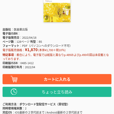
出版社
医歯薬出版
電子版ISBN
電子版発売日
2022/04/18
ページ数
128ページ
判型
B5
フォーマット
PDF（パソコンへのダウンロード不可）
¥1,870
電子版販売価格：
(本体¥1,700＋税10％)
特記事項
都合により，電子版では紙版と異なりp.489およびp.490の図は未収載とな
っております．
印刷版ISSN
0485-1412
印刷版発行年月
2022/04
カートに入れる
ちょっと立ち読み
ご利用方法
ダウンロード型配信サービス（買切型）
同時使用端末数
2
対応OS
iOS最新の２世代前まで / Android最新の２世代前まで