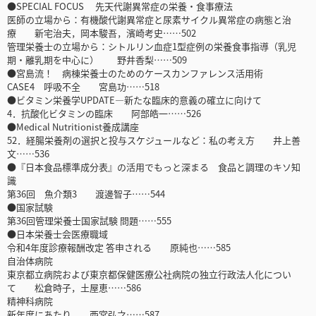
●SPECIAL FOCUS 先天代謝異常症の栄養・食事療法
医師の立場から：有機酸代謝異常症と尿素サイクル異常症の病態と治
療 新宅治夫，岡本駿吾，濱崎考史……502
管理栄養士の立場から：シトルリン血症1型症例の栄養食事指導（乳児
期・離乳期を中心に） 野井香梨……509
●宮島流！ 病棟栄養士のためのケースカンファレンス活用術
CASE4 呼吸不全 宮島功……518
●ビタミン栄養学UPDATE―新たな臨床的意義の確立に向けて
4．抗酸化ビタミンの臨床 阿部皓一……526
●Medical Nutritionist養成講座
52．経腸栄養剤の選択と投与スケジュールなど：私の考え方 井上善
文……536
●『日本食品標準成分表』の活用でもっと深まる 食品と調理のキソ知
識
第36回 魚介類3 渡邊智子……544
●国家試験
第36回管理栄養士国家試験 問題……555
●日本栄養士会医療職域
令和4年度診療報酬改定 答申される 原純也……585
自治体病院
東京都立病院および東京都保健医療公社病院の独立行政法人化につい
て 松倉時子，土屋恵……586
精神科病院
新年度にあたり 西宮弘之……587