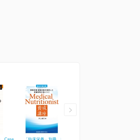
Case
「臨床栄養」別冊 静脈栄
臨床栄養 149巻2号
臨