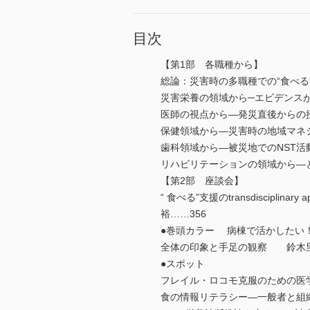
目次
【第1部 各職種から】
総論：災害時の多職種での“食べる
災害栄養の領域から─エビデンスが
医師の視点から―発災直後からの
保健領域から―災害時の地域マネ
歯科領域から―被災地でのNST
リハビリテーションの領域から―
【第2部 座談会】
“ 食べる”支援のtransdisci
裕……356
●巻頭カラー 病棟で活かしたい
全体の印象と手足の観察 鈴木
●スポット
フレイル・ロコモ克服のための医学
食の情報リテラシー―一般者と組