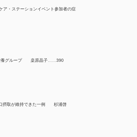
養ケア・ステーションイベント参加者の症
合栄養グループ 桒原晶子……390
経口摂取が維持できた一例 杉浦啓