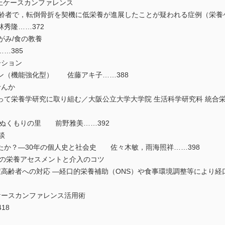
誌上ケースカンファレンス
た高齢者で，転倒骨折を契機に低栄養が進展したことが疑われる症例（栄
林秀隆……372
おりがみ/食の教養
……385
テーション
ン（機能強化型） 佐藤アキ子……388
ませんか
って栄養学研究に取り組む／大阪公立大学大学院 生活科学研究科 統
設ぬくもりの里 前野雅美……392
対談
たか？―30年の個人史と社会史 佐々木敏，雨海照祥……398
嚥下障害の栄養アセスメントと介入のコツ
症高齢者への対応 ―経口的栄養補助（ONS）や食事環境調整等により
ケースカンファレンス活用術
418