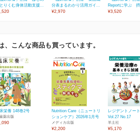
とりくむ身体活動支援...
分表まるわかり活用ガイ...
Reportに学ぶ 摂
,520
¥2,970
¥3,520
は、こんな商品も買っています。
床栄養 148巻2号
Nutrition Care（ニュートリ
レジデントノー
歯薬出版
ションケア）2026年1月号
Vol.27 No.17
,090
メディカ出版
羊土社
¥2,200
¥5,170