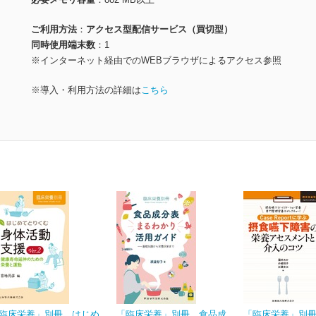
ご利用方法
アクセス型配信サービス（買切型）
同時使用端末数
1
※インターネット経由でのWEBブラウザによるアクセス参照
※導入・利用方法の詳細は
こちら
臨床栄養」別冊 はじめ
「臨床栄養」別冊 食品成
「臨床栄養」別冊 