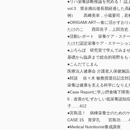
●リハ栄養診断推論を究める！ 
vol.3 胃全摘出後長期経過し
例） 髙﨑美幸，小蔵要司，若
●ORIGAMI ART―食に活かす
たけのこ 西田良子，上田浩史
●活動レポート 栄養ケア・ス
たけだ認定栄養ケア・ステーショ
●ぷろらぼ 研究室で学んでみ
基礎から臨床まで総合的視野をも
●こんだてじまん
医療法人健康会 介護老人保健施
●対談 佐々木 敏教授退任記念
栄養は健康を支える科学になりえ
●Case Reportに学ぶ摂食
6．改善がむずかしい低栄養認知
子……412
●宮島流！ 病棟栄養士のための
CASE 15 胃穿孔 宮島功……
●Medical Nutritionist養成講座