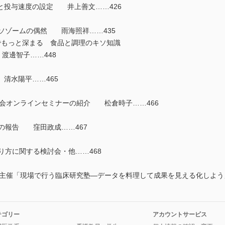
と投与速度の設定 井上善文……426
ライソゾームの偶然 雨海照祥……435
でもっと深まる 食品と調理のキソ知識
 渡邊智子……448
清水陽平……465
部会オンラインセミナーの紹介 松倉時子……466
の報告 窪田政成……467
り方に関する検討会・他……468
主催「現場で行う臨床研究塾―データを料理して成果を見える化しよう」
テゴリー
アカウントサービス