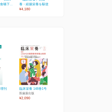
食嚥下...
養・経腸栄養を駆使した...
¥2,090
¥
¥4,180
ト増刊
臨床栄養 148巻1号
医歯薬出版
¥2,090