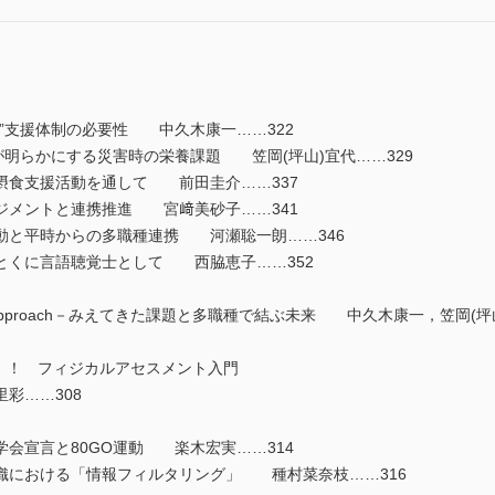
”支援体制の必要性 中久木康一……322
明らかにする災害時の栄養課題 笠岡(坪山)宜代……329
摂食支援活動を通して 前田圭介……337
ジメントと連携推進 宮﨑美砂子……341
活動と平時からの多職種連携 河瀬聡一朗……346
とくに言語聴覚士として 西脇恵子……352
plinary approach－みえてきた課題と多職種で結ぶ未来 中久木康一，
！！ フィジカルアセスメント入門
里彩……308
会宣言と80GO運動 楽木宏実……314
織における「情報フィルタリング」 種村菜奈枝……316