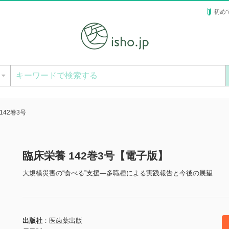
初め
ー
142巻3号
臨床栄養 142巻3号【電子版】
大規模災害の“食べる”支援―多職種による実践報告と今後の展望
出版社
医歯薬出版