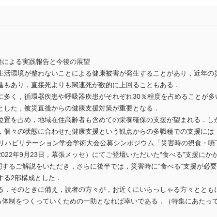
種による実践報告と今後の展望
活環境が整わないことによる健康被害が発生することがあり，近年の
進もあり，直接死よりも関連死が数的に上回ることもある．
多く，循環器疾患や呼吸器疾患がそれぞれ30％程度を占めることが多
とした，被災直後からの健康支援対策が重要となる．
置を占め，地域在住高齢者も含めての栄養確保の支援が望まれる．し
，個々の状態に合わせた健康支援という観点からの多職種での支援には
リハビリテーション学会学術大会公募シンポジウム「災害時の摂食・嚥下
022年9月23日，幕張メッセ）にてご登壇いただいた“食べる”支援に
関するご解説をいただき，さらに後半では，災害時に“食べる”支援が必
する2部構成とした．
．そのときに備え，読者の方々が，お近くにいらっしゃる方々ととも
する体制をつくっていくための一助となれば幸いである．（特集にあたっ