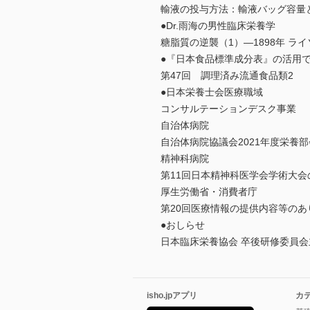
輸液の投与方法：輸液バッグ容量
●Dr.雨海の男性臨床栄養学
糖脂質の逆襲（1）―1898年 
●『日本食品標準成分表』の活用
第47回 調理済み流通食品類2
●日本栄養士会医療職域
コンサルテーションデスク事業 
自治体病院
自治体病院協議会2021年度栄養
精神科病院
第11回日本精神科医学会学術大会
厚生労働省・消費者庁
第20回医療情報の提供内容等のあ
●おしらせ
日本臨床栄養協会 卒後研修委員会
isho.jpアプリ
カ