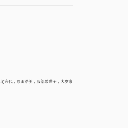
笠岡(坪山)宜代，原田浩美，服部希世子，大友康