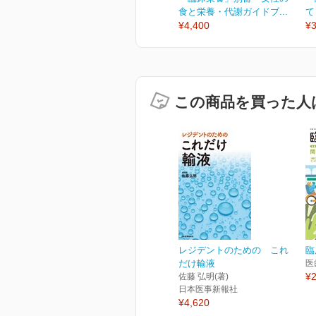
食と栄養・代謝ガイドブ...
て
¥4,400
¥3
この商品を買った人
レジデントのための これ
臨
だけ輸液
医
¥2
佐藤 弘明(著)
日本医事新報社
¥4,620