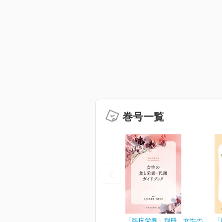
巻号一覧
「臨床栄養」別冊 女性の
「