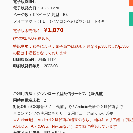
電子版ISBN
電子版発売日
2023/03/20
ページ数
128ページ
判型
B5
フォーマット
PDF（パソコンへのダウンロード不可）
¥1,870
電子版販売価格：
(本体¥1,700＋税10％)
特記事項
都合により，電子版では紙版と異なりp.385およびp.386
の図は未収載となっております．
印刷版ISSN
0485-1412
印刷版発行年月
2023/03
ご利用方法
ダウンロード型配信サービス（買切型）
同時使用端末数
2
対応OS
iOS最新の２世代前まで / Android最新の２世代前まで
※コンテンツの使用にあたり、専用ビューアisho.jpが必要
※Androidは、Android２世代前の端末のうち、国内キャリア経由で販
AQUOS、ARROWS、Nexusなど）にて動作確認しています
必要メモリ容量
882 MB以上