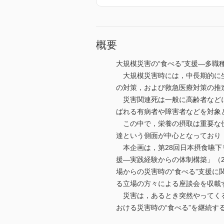
概要
大規模災害の“食べる”支援―多職
大規模災害時には，中長期的に生
の対策，および救急医療対策の推
災害関連死は一般に高齢者などに
ばれる有病者や障害者などを対象
この中で，栄養の摂取は重要な位
達という側面が中心となっており
本企画は，第28回日本摂食嚥下
援―実践経験からの体制構築」（2
場からの災害時の“食べる”支援に
る立場の方々による座談会を収載
災害は，あるとき突然やってくる
おける災害時の“食べる”を継続