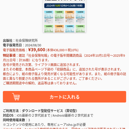
出版社
社会保険研究所
電子版発売日
2024/08/30
¥39,600
電子版販売価格：
(本体¥36,000＋税10％)
特記事項
雑誌「社会保険旬報」の電子版年間購読商品（2024年10月1日号～2025年9
月21日号：計36冊）になります。
各号が発売され次第、ライブラリ画面に追加されます。
またその都度、本商品ページ下部の「収録商品」に、追加された号が表示されます。
都合により、紙の冊子版より発売が遅くなる可能性があります。また、紙の冊子版の誌
面と異なり割愛される箇所があることがございます。ご了承ください。
ご購読期間途中の解約、返品等は承っておりません。
カートに入れる
ご利用方法
ダウンロード型配信サービス（買切型）
対応OS
iOS最新の２世代前まで / Android最新の２世代前まで
同時使用端末数
3
※コンテンツの使用にあたり、専用ビューアisho.jpが必要