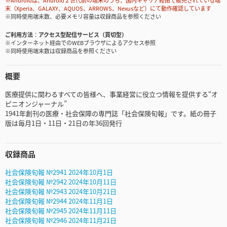
※Androidは、Android２世代前の端末のうち、国内キャリア経由で販売されている端
末（Xperia、GALAXY、AQUOS、ARROWS、Nexusなど）にて動作確認しています
※同時使用端末数、必要メモリ容量は収録商品を参照ください
ご利用方法
アクセス型配信サービス（買切型）
※インターネット経由でのWEBブラウザによるアクセス参照
※同時使用端末数は収録商品を参照ください
概要
医療提供に関わるすべての皆様へ、事業経営に役立つ情報を提供する“オ
ピニオンジャーナル”
1941年創刊の医療・社会保障の専門誌「社会保険旬報」です。紙の冊子
版は毎月1日・11日・21日の年36回発行
収録商品
社会保険旬報 №2941 2024年10月1日
社会保険旬報 №2942 2024年10月11日
社会保険旬報 №2943 2024年10月21日
社会保険旬報 №2944 2024年11月1日
社会保険旬報 №2945 2024年11月11日
社会保険旬報 №2946 2024年11月21日