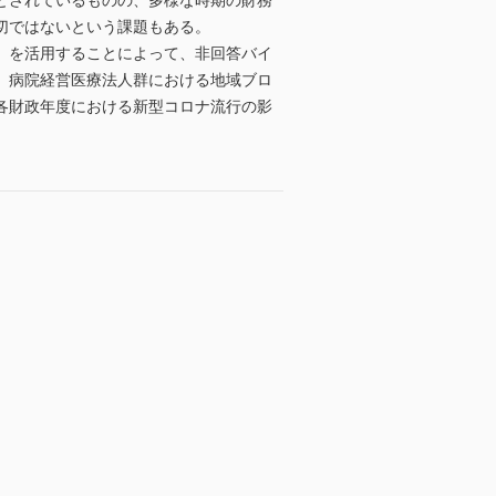
とされているものの、多様な時期の財務
切ではないという課題もある。
）を活用することによって、非回答バイ
、病院経営医療法人群における地域ブロ
各財政年度における新型コロナ流行の影