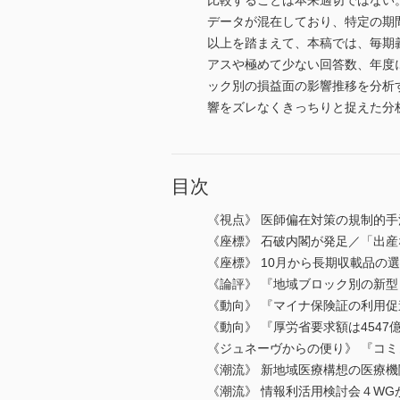
比較することは本来適切ではない
データが混在しており、特定の期
以上を踏まえて、本稿では、毎期
アスや極めて少ない回答数、年度
ック別の損益面の影響推移を分析
響をズレなくきっちりと捉えた分
目次
《視点》 医師偏在対策の規制的手
《座標》 石破内閣が発足／「出産
《座標》 10月から長期収載品の
《論評》 『地域ブロック別の新
《動向》 『マイナ保険証の利用
《動向》 『厚労省要求額は4547
《ジュネーヴからの便り》 『コ
《潮流》 新地域医療構想の医療
《潮流》 情報利活用検討会４WG