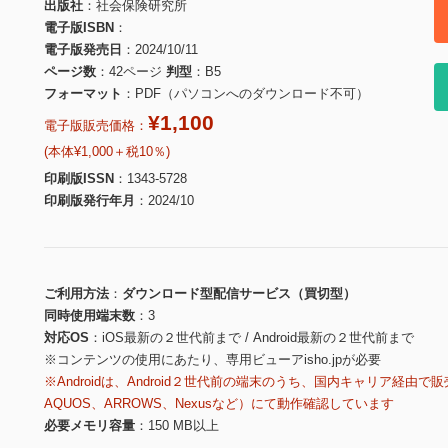
出版社
社会保険研究所
電子版ISBN
電子版発売日
2024/10/11
ページ数
42ページ
判型
B5
フォーマット
PDF（パソコンへのダウンロード不可）
¥1,100
電子版販売価格：
(本体¥1,000＋税10％)
印刷版ISSN
1343-5728
印刷版発行年月
2024/10
ご利用方法
ダウンロード型配信サービス（買切型）
同時使用端末数
3
対応OS
iOS最新の２世代前まで / Android最新の２世代前まで
※コンテンツの使用にあたり、専用ビューアisho.jpが必要
※Androidは、Android２世代前の端末のうち、国内キャリア経由で販
AQUOS、ARROWS、Nexusなど）にて動作確認しています
必要メモリ容量
150 MB以上