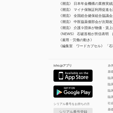
《潮流》 日本年金機構の業務実
《潮流》 マイナ保険証利用促進を
《潮流》 全国総合健保組合協議会
《潮流》 中医協薬価部会が次期改
《潮流》 介護９団体が物価・賃
《NEWS》 石破首相が所信表明 
《雇用・労働の動き》
《編集室 ワードカプセル》 「石
isho.jpアプリ
カ
基
臨
臨
臨
臨
社
シリアル番号をお持ちの方
基
シリアル番号登録