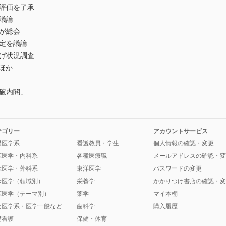
績評価を了承
議論
が総会
定を議論
上げ状況調査
ほか
破内閣」
テゴリー
アカウントサービス
礎医学系
看護教員・学生
個人情報の確認・変更
床医学・内科系
各種医療職
メールアドレスの確認・変
床医学・外科系
東洋医学
パスワードの変更
床医学（領域別）
栄養学
かかりつけ書店の確認・変
床医学（テーマ別）
薬学
マイ本棚
会医学系・医学一般など
歯科学
購入履歴
礎看護
保健・体育