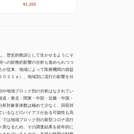
¥1,265
¥1,265
¥
し、歴史的教訓として生かせるようにそ
関への財務的影響の分析も進められつつ
ろが従来、地域によって医療機関の損益
２０２１ａ）、地域別に流行の影響を分
別や地域ブロック別の分析はなされてい
海道・東北・関東・中部・近畿・中国・
分析対象客体数は極めて少なく、回収対
ているなどのバイアスがある可能性も高
）では地域ブロック別の新型コロナ流行
々異なるため、その調査結果を経年的に