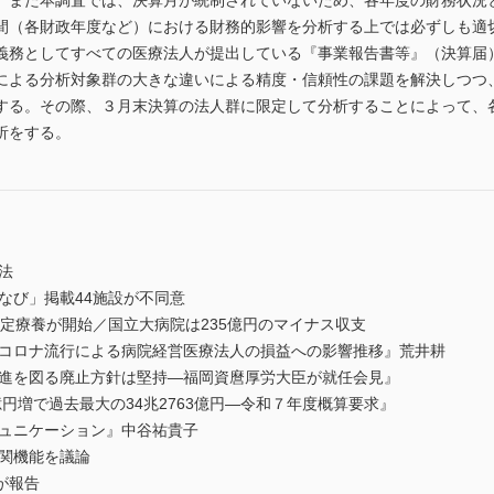
。また本調査では、決算月が統制されていないため、各年度の財務状況
間（各財政年度など）における財務的影響を分析する上では必ずしも適
義務としてすべての医療法人が提出している『事業報告書等』（決算届
による分析対象群の大きな違いによる精度・信頼性の課題を解決しつつ
する。その際、３月末決算の法人群に限定して分析することによって、
析をする。
法
なび」掲載44施設が不同意
選定療養が開始／国立大病院は235億円のマイナス収支
型コロナ流行による病院経営医療法人の損益への影響推移』荒井耕
促進を図る廃止方針は堅持―福岡資麿厚労大臣が就任会見』
億円増で過去最大の34兆2763億円―令和７年度概算要求』
ミュニケーション』中谷祐貴子
機関機能を議論
が報告