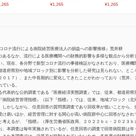
,265
¥1,265
¥1,265
型コロナ流行による病院経営医療法人の損益への影響推移』荒井耕
つあるなか、流行による医療機関への財務的影響を多様な観点から分析
い。現在、各分野で新型コロナ流行の事後検証がなされており、医療機
都道府県別や地域ブロック別に影響を分析した研究は見られない。とこ
２０１７）、また中長期的に変化してきたことがわかっており（荒井、
れている。
る代表的な公的調査である『医療経済実態調査』では、従来、都道府県
『病院経営管理指標』（以下『指標』）では、従来、地域ブロック（北
。しかしながら、任意回答の質問票調査であり回収率が低いことから、
受け易いほか、経営管理に対する関心が高い病院群中心に回答がなされ
と考えるが、『指標』（厚生労働省医政局、２０２２ｂｃ・２０２３ｂ
お、本調査は毎年実施されているが、任意回答の調査で回答病院群は年