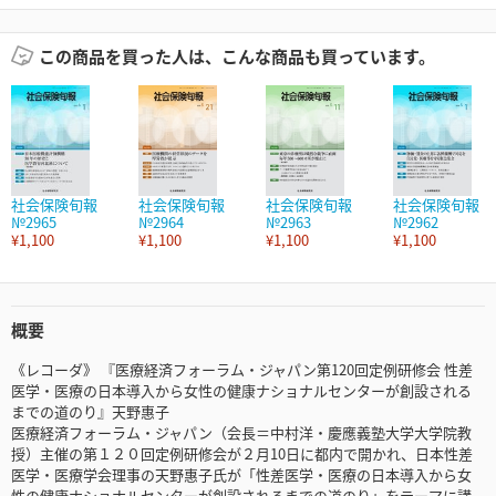
この商品を買った人は、こんな商品も買っています。
社会保険旬報
社会保険旬報
社会保険旬報
社会保険旬報
№2965
№2964
№2963
№2962
¥1,100
¥1,100
¥1,100
¥1,100
概要
《レコーダ》 『医療経済フォーラム・ジャパン第120回定例研修会 性差
医学・医療の日本導入から女性の健康ナショナルセンターが創設される
までの道のり』天野惠子
医療経済フォーラム・ジャパン（会長＝中村洋・慶應義塾大学大学院教
授）主催の第１２０回定例研修会が２月10日に都内で開かれ、日本性差
医学・医療学会理事の天野惠子氏が「性差医学・医療の日本導入から女
性の健康ナショナルセンターが創設されるまでの道のり」をテーマに講