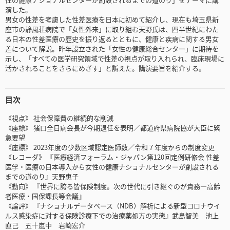
演した。
男女の性差を考慮した性差医療を日本に初めて紹介し、現在も埼玉県新
座市の静風荘病院で「女性外来」に取り組む天野氏は、四半世紀にわた
る日本の性差医療の歴史を振り返るとともに、健康と疾病に関する男女
差について解説。昨年設立された「女性の健康総合センター」に期待を
示し、「すべての医学研究領域で性差の視点が取り入れられ、臨床現場に
活かされることをさらにめざす」と訴えた。講演要旨を紹介する。
目次
《視点》 社会保障費の継続的な削減
《座標》 猪口全日病会長が今期退任を表明／都道府県病院協が大臣に緊
急要望
《座標》 2023年度の少数区域認定医師数／令和７年度からの制度変更
《レコーダ》 『医療経済フォーラム・ジャパン第120回定例研修会 性差
医学・医療の日本導入から女性の健康ナショナルセンターが創設される
までの道のり』天野惠子
《動向》 『世界に誇る皆保険制度。次の世代に引き継ぐのが責務―高齢
者医療・国保課長等会議』
《論評》 『ナショナルデータベース（NDB）解析による新型コロナウイ
ルス感染症に対する保険診療下での治療薬処方の実態』武島智美 池上
直己 五十嵐中 岩崎宏介