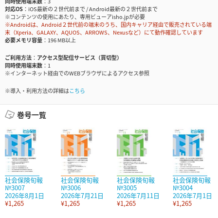
同時使用端末数
3
対応OS
iOS最新の２世代前まで / Android最新の２世代前まで
※コンテンツの使用にあたり、専用ビューアisho.jpが必要
※Androidは、Android２世代前の端末のうち、国内キャリア経由で販売されている端
末（Xperia、GALAXY、AQUOS、ARROWS、Nexusなど）にて動作確認しています
必要メモリ容量
196 MB以上
ご利用方法
アクセス型配信サービス（買切型）
同時使用端末数
1
※インターネット経由でのWEBブラウザによるアクセス参照
※導入・利用方法の詳細は
こちら
巻号一覧
社会保険旬報
社会保険旬報
社会保険旬報
社会保険旬報
№3007
№3006
№3005
№3004
2026年8月1日
2026年7月21日
2026年7月11日
2026年7月1日
¥1,265
¥1,265
¥1,265
¥1,265