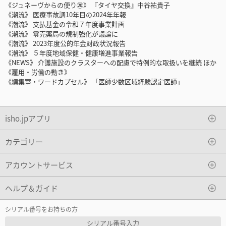
《ジュネーヴからの便り⑳》 『タイヤ交換』中谷祐貴子
《潮流》 医療事故調10年目の2024年年報
《潮流》 支払基金の令和７年度事業計画
《潮流》 零売薬局の規制強化が議論に
《潮流》 2023年度公的年金財政状況報告
《潮流》 ５年度地域保健・健康増進事業報告
《NEWS》 介護施設のクラスターへの配慮で特例的な取扱いを継続 ほか
《雇用・労働の動き》
《編集室・ワードカプセル》 「医師少数区域経験認定医師」
isho.jpアプリ
カテゴリー
アカウントサービス
ヘルプ＆ガイド
シリアル番号をお持ちの方
シリアル番号入力