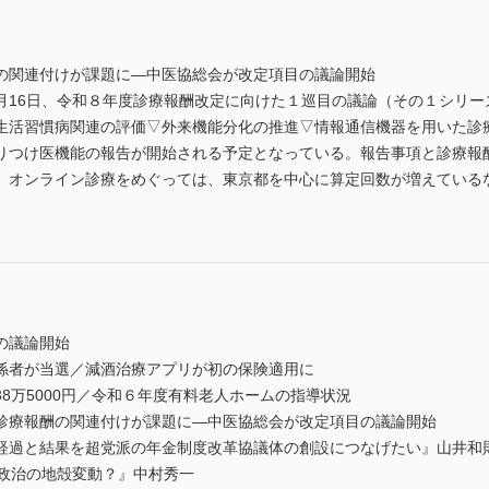
の関連付けが課題に—中医協総会が改定項目の議論開始
月16日、令和８年度診療報酬改定に向けた１巡目の議論（その１シリー
生活習慣病関連の評価▽外来機能分化の推進▽情報通信機器を用いた診
りつけ医機能の報告が開始される予定となっている。報告事項と診療報
。オンライン診療をめぐっては、東京都を中心に算定回数が増えている
の議論開始
係者が当選／減酒治療アプリが初の保険適用に
8万5000円／令和６年度有料老人ホームの指導状況
診療報酬の関連付けが課題に―中医協総会が改定項目の議論開始
経過と結果を超党派の年金制度改革協議体の創設につなげたい』山井和
本政治の地殻変動？』中村秀一