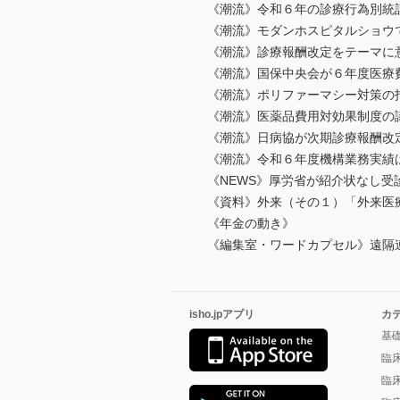
《潮流》令和６年の診療行為別統
《潮流》モダンホスピタルショウ
《潮流》診療報酬改定をテーマに
《潮流》国保中央会が６年度医療
《潮流》ポリファーマシー対策の
《潮流》医薬品費用対効果制度の
《潮流》日病協が次期診療報酬改
《潮流》令和６年度機構業務実績
《NEWS》厚労省が紹介状なし受
《資料》外来（その１）「外来医
《年金の動き》
《編集室・ワードカプセル》遠隔
isho.jpアプリ
カ
基
臨
臨