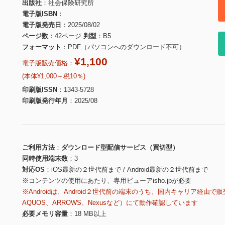
出版社
社会保険研究所
電子版ISBN
電子版発売日
2025/08/02
ページ数
42ページ
判型
B5
フォーマット
PDF（パソコンへのダウンロード不可）
¥1,100
電子版販売価格：
(本体¥1,000＋税10％)
印刷版ISSN
1343-5728
印刷版発行年月
2025/08
ご利用方法
ダウンロード型配信サービス（買切型）
同時使用端末数
3
対応OS
iOS最新の２世代前まで / Android最新の２世代前まで
※コンテンツの使用にあたり、専用ビューアisho.jpが必要
※Androidは、Android２世代前の端末のうち、国内キャリア経由で販
AQUOS、ARROWS、Nexusなど）にて動作確認しています
必要メモリ容量
18 MB以上