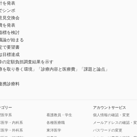
計を発表
でシンポ
意見交換会
費を発表
指標を検討
議論が始まる
定で要望書
は目標達成
診の定額負担調査結果を示す
療を取り巻く環境」「診療内容と医療費」「課題と論点」
連携診療料
テゴリー
アカウントサービス
礎医学系
看護教員・学生
個人情報の確認・変更
床医学・内科系
各種医療職
メールアドレスの確認・変
床医学・外科系
東洋医学
パスワードの変更