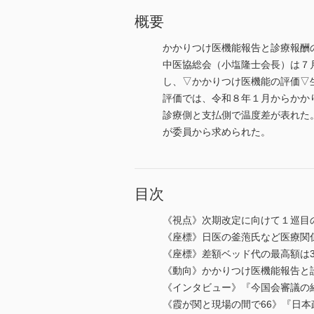
概要
かかりつけ医機能報告と診療報酬
中医協総会（小塩隆士会長）は７
し、▽かかりつけ医機能の評価▽
評価では、令和８年１月からかか
診療側と支払側で温度差が表れた
が委員から求められた。
目次
《視点》次期改定に向けて１巡目
《座標》日医の釜萢氏など医療関
《座標》差額ベッド代の最高額は3
《動向》かかりつけ医機能報告と
《インタビュー》『今国会審議の
《霞が関と現場の間で66》『日