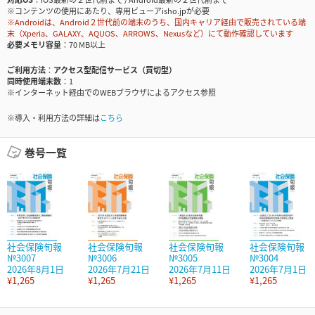
※コンテンツの使用にあたり、専用ビューアisho.jpが必要
※Androidは、Android２世代前の端末のうち、国内キャリア経由で販売されている端
末（Xperia、GALAXY、AQUOS、ARROWS、Nexusなど）にて動作確認しています
必要メモリ容量
70 MB以上
ご利用方法
アクセス型配信サービス（買切型）
同時使用端末数
1
※インターネット経由でのWEBブラウザによるアクセス参照
※導入・利用方法の詳細は
こちら
巻号一覧
社会保険旬報
社会保険旬報
社会保険旬報
社会保険旬報
№3007
№3006
№3005
№3004
2026年8月1日
2026年7月21日
2026年7月11日
2026年7月1日
¥1,265
¥1,265
¥1,265
¥1,265