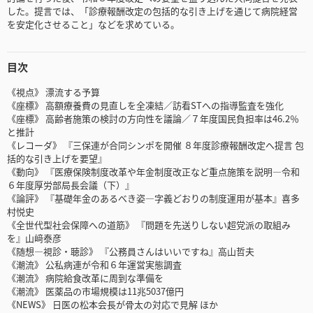
した。提言では、「診療報酬改定の包括的な引き上げを通じて病院経営
を安定化させること」などを求めている。
目次
《視点》 漂流する予算
《座標》 高額療養費の見直しを全凍結／訪看STへの指導監査を強化
《座標》 高齢者施策の検討の方向性を議論／７年度国民負担率は46.2％
と推計
《レコーダ》 『三保連が合同シンポを開催 ８年度診療報酬改定へ提言 包
括的な引き上げを要望』
《動向》 『医療保険制度改革や年金制度改正など重点施策を説明―令和
６年度厚労部局長会議（下）』
《論評》 『基礎年金のあるべき姿―字義どおりの制度運用が基本』喜多
村悦史
《全世代型社会保障への道筋》 『問題を先送りしない超党派の取組み
を』山﨑泰彦
《随想―視診・聴診》 『公務員さんはいいですね』高山哲夫
《潮流》 公私病連が令和６年運営実態調査
《潮流》 病院給食改革に周到な準備を
《潮流》 医薬品の市場規模は11兆5037億円
《NEWS》 日医の松本会長が骨太の対応で見解 ほか