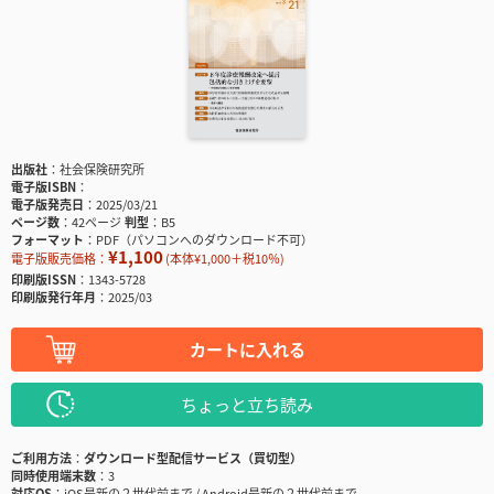
出版社
社会保険研究所
電子版ISBN
電子版発売日
2025/03/21
ページ数
42ページ
判型
B5
フォーマット
PDF（パソコンへのダウンロード不可）
¥1,100
電子版販売価格：
(本体¥1,000＋税10％)
印刷版ISSN
1343-5728
印刷版発行年月
2025/03
カートに入れる
ちょっと立ち読み
ご利用方法
ダウンロード型配信サービス（買切型）
同時使用端末数
3
対応OS
iOS最新の２世代前まで / Android最新の２世代前まで