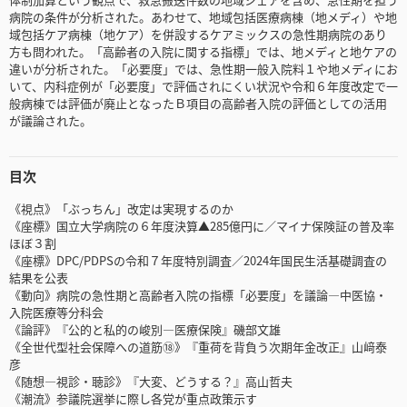
病院の条件が分析された。あわせて、地域包括医療病棟（地メディ）や地
域包括ケア病棟（地ケア）を併設するケアミックスの急性期病院のあり
方も問われた。「高齢者の入院に関する指標」では、地メディと地ケアの
違いが分析された。「必要度」では、急性期一般入院料１や地メディにお
いて、内科症例が「必要度」で評価されにくい状況や令和６年度改定で一
般病棟では評価が廃止となったＢ項目の高齢者入院の評価としての活用
が議論された。
目次
《視点》「ぶっちん」改定は実現するのか
《座標》国立大学病院の６年度決算▲285億円に／マイナ保険証の普及率
ほぼ３割
《座標》DPC/PDPSの令和７年度特別調査／2024年国民生活基礎調査の
結果を公表
《動向》病院の急性期と高齢者入院の指標「必要度」を議論―中医協・
入院医療等分科会
《論評》『公的と私的の峻別―医療保険』磯部文雄
《全世代型社会保障への道筋⑱》『重荷を背負う次期年金改正』山﨑泰
彦
《随想―視診・聴診》『大変、どうする？』高山哲夫
《潮流》参議院選挙に際し各党が重点政策示す