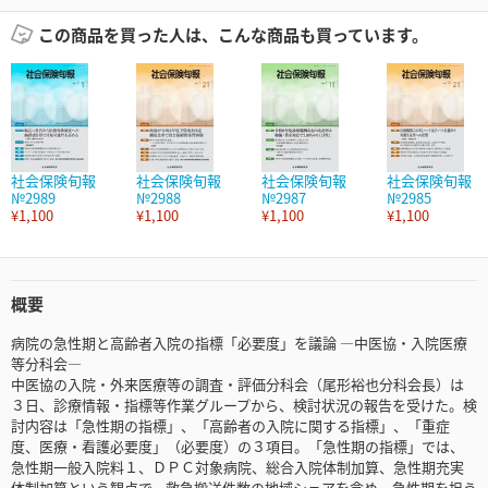
この商品を買った人は、こんな商品も買っています。
社会保険旬報
社会保険旬報
社会保険旬報
社会保険旬報
№2989
№2988
№2987
№2985
¥1,100
¥1,100
¥1,100
¥1,100
概要
病院の急性期と高齢者入院の指標「必要度」を議論 ―中医協・入院医療
等分科会―
中医協の入院・外来医療等の調査・評価分科会（尾形裕也分科会長）は
３日、診療情報・指標等作業グループから、検討状況の報告を受けた。検
討内容は「急性期の指標」、「高齢者の入院に関する指標」、「重症
度、医療・看護必要度」（必要度）の３項目。「急性期の指標」では、
急性期一般入院料１、ＤＰＣ対象病院、総合入院体制加算、急性期充実
体制加算という観点で、救急搬送件数の地域シェアを含め、急性期を担う