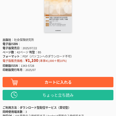
出版社
社会保険研究所
電子版ISBN
電子版発売日
2025/07/22
ページ数
42ページ
判型
B5
フォーマット
PDF（パソコンへのダウンロード不可）
¥1,100
電子版販売価格：
(本体¥1,000＋税10％)
印刷版ISSN
1343-5728
印刷版発行年月
2025/07
カートに入れる
ちょっと立ち読み
ご利用方法
ダウンロード型配信サービス（買切型）
同時使用端末数
3
対応OS
iOS最新の２世代前まで / Android最新の２世代前まで