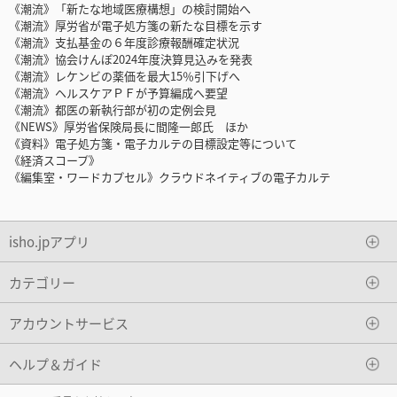
《潮流》「新たな地域医療構想」の検討開始へ
《潮流》厚労省が電子処方箋の新たな目標を示す
《潮流》支払基金の６年度診療報酬確定状況
《潮流》協会けんぽ2024年度決算見込みを発表
《潮流》レケンビの薬価を最大15％引下げへ
《潮流》ヘルスケアＰＦが予算編成へ要望
《潮流》都医の新執行部が初の定例会見
《NEWS》厚労省保険局長に間隆一郎氏 ほか
《資料》電子処方箋・電子カルテの目標設定等について
《経済スコープ》
《編集室・ワードカプセル》クラウドネイティブの電子カルテ
isho.jpアプリ
カテゴリー
アカウントサービス
ヘルプ＆ガイド