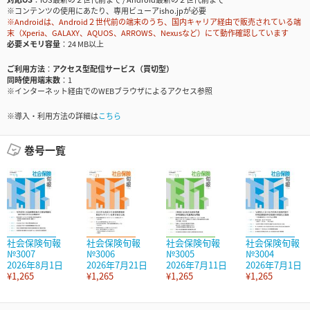
※コンテンツの使用にあたり、専用ビューアisho.jpが必要
※Androidは、Android２世代前の端末のうち、国内キャリア経由で販売されている端
末（Xperia、GALAXY、AQUOS、ARROWS、Nexusなど）にて動作確認しています
必要メモリ容量
24 MB以上
ご利用方法
アクセス型配信サービス（買切型）
同時使用端末数
1
※インターネット経由でのWEBブラウザによるアクセス参照
※導入・利用方法の詳細は
こちら
巻号一覧
社会保険旬報
社会保険旬報
社会保険旬報
社会保険旬報
№3007
№3006
№3005
№3004
2026年8月1日
2026年7月21日
2026年7月11日
2026年7月1日
¥1,265
¥1,265
¥1,265
¥1,265