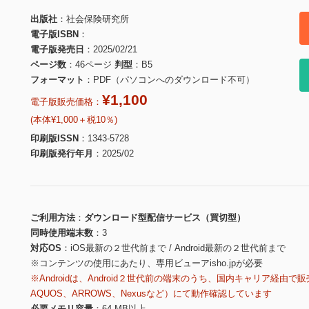
出版社
社会保険研究所
電子版ISBN
電子版発売日
2025/02/21
ページ数
46ページ
判型
B5
フォーマット
PDF（パソコンへのダウンロード不可）
¥1,100
電子版販売価格：
(本体¥1,000＋税10％)
印刷版ISSN
1343-5728
印刷版発行年月
2025/02
ご利用方法
ダウンロード型配信サービス（買切型）
同時使用端末数
3
対応OS
iOS最新の２世代前まで / Android最新の２世代前まで
※コンテンツの使用にあたり、専用ビューアisho.jpが必要
※Androidは、Android２世代前の端末のうち、国内キャリア経由で販
AQUOS、ARROWS、Nexusなど）にて動作確認しています
必要メモリ容量
64 MB以上