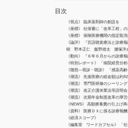
目次
《視点》 臨床薬剤師の創設を
《座標》 社保審に「改革工程」の
《座標》 保険医療機関の指定取
《論評》 『言語聴覚療法と診療報
樹 野本正仁 飯野雄太 腰塚洋
《動向》 『６年６月からの診療
《特別レポート》 「病院経営分
《随想―視診・聴診》 『感染高
《潮流》 先進医療の総金額は約92
《潮流》 専門医研修のシーリング
《潮流》 改正介護休業法等説明会
《潮流》 次期年金制度改革の厚
《NEWS》 高額療養費の引上げ
《資料》 医療ＤＸに係る診療報
《経済スコープ》
《編集室 ワードカプセル》 「