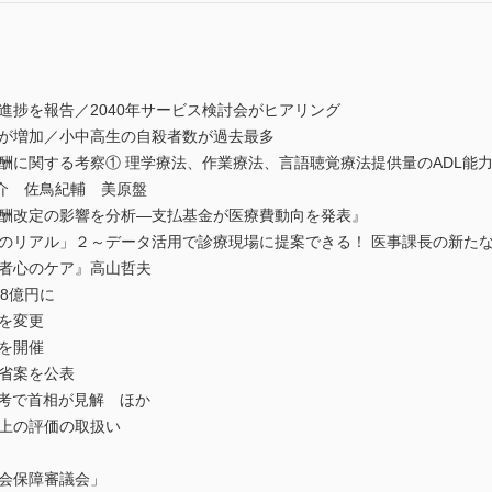
進捗を報告／2040年サービス検討会がヒアリング
消が増加／小中高生の自殺者数が過去最多
酬に関する考察① 理学療法、作業療法、言語聴覚療法提供量のADL能
介 佐鳥紀輔 美原盤
報酬改定の影響を分析―支払基金が医療費動向を発表』
析のリアル」２～データ活用で診療現場に提案できる！ 医事課長の新た
齢者心のケア』高山哲夫
8億円に
を変更
を開催
労省案を公表
再考で首相が見解 ほか
酬上の評価の取扱い
社会保障審議会」