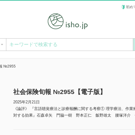
初め
ー
 №2955
社会保険旬報 №2955【電子版】
2025年2月21日
《論評》 『言語聴覚療法と診療報酬に関する考察① 理学療法、作業
対する効果』石森卓矢 門脇一樹 野本正仁 飯野雄太 腰塚洋介 