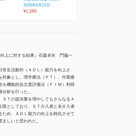
2026年6月21日
2026年6月11日
2
¥1,265
¥1,265
¥
力向上に対する効果』石森卓矢 門脇一
日常生活動作（ＡＤＬ）能力を向上さ
を対象とし、理学療法（ＰＴ）、作業療
数を機能的自立度評価法（ＦＩＭ）利得
帰分析を行った。
、ＳＴの提供量を増やしてもさらなるＡ
上限としており、ＳＴ介入者と未介入者
るため、ＡＤＬ能力の向上を鈍化させて
望ましいと思われた。