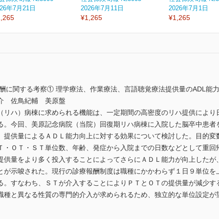
026年7月21日
2026年7月11日
2026年7月1日
,265
¥1,265
¥1,265
酬に関する考察① 理学療法、作業療法、言語聴覚療法提供量のADL能
介 佐鳥紀輔 美原盤
（リハ）病棟に求められる機能は、一定期間の高密度のリハ提供により
る。今回、美原記念病院（当院）回復期リハ病棟に入院した脳卒中患者
）提供量によるＡＤＬ能力向上に対する効果について検討した。目的変
Ｔ・ＯＴ・ＳＴ単位数、年齢、発症から入院までの日数などとして重回
提供量をより多く投入することによってさらにＡＤＬ能力が向上したが
とが示唆された。現行の診療報酬制度は職種にかかわらず１日９単位を
る。すなわち、ＳＴが介入することによりＰＴとＯＴの提供量が減少す
職種と異なる性質の専門的介入が求められるため、独立的な単位設定が