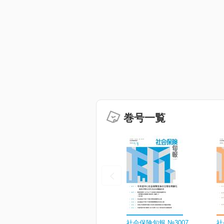
巻号一覧
社会保険旬報 №3007
社