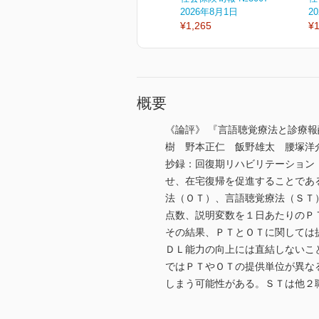
2026年8月1日
2
¥1,265
¥1
概要
《論評》 『言語聴覚療法と診療報
樹 野本正仁 飯野雄太 腰塚洋
抄録：回復期リハビリテーション
せ、在宅復帰を促進することであ
法（ＯＴ）、言語聴覚療法（ＳＴ
点数、説明変数を１日あたりのＰ
その結果、ＰＴとＯＴに関しては
ＤＬ能力の向上には直結しないこ
ではＰＴやＯＴの提供単位が異な
しまう可能性がある。ＳＴは他２