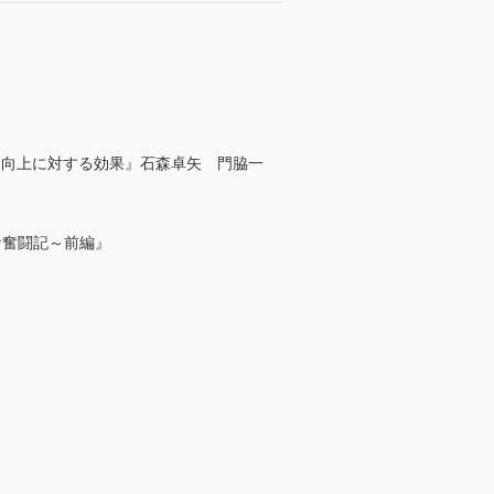
力向上に対する効果』石森卓矢 門脇一
な奮闘記～前編』