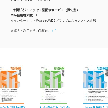
ご利用方法
アクセス型配信サービス（買切型）
同時使用端末数
1
※インターネット経由でのWEBブラウザによるアクセス参照
※導入・利用方法の詳細は
こちら
会保険旬報 №3006
社会保険旬報 №3005
社会保険旬報 №3