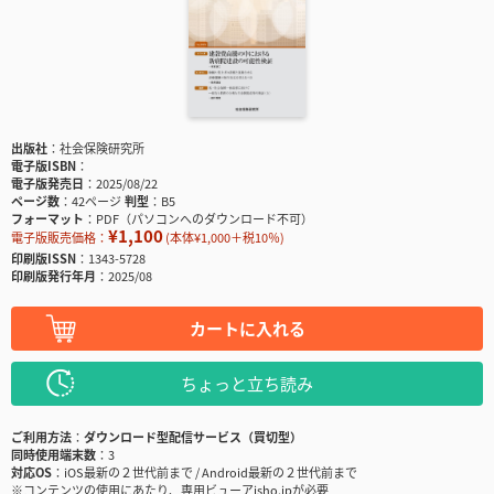
出版社
社会保険研究所
電子版ISBN
電子版発売日
2025/08/22
ページ数
42ページ
判型
B5
フォーマット
PDF（パソコンへのダウンロード不可）
¥1,100
電子版販売価格：
(本体¥1,000＋税10％)
印刷版ISSN
1343-5728
印刷版発行年月
2025/08
カートに入れる
ちょっと立ち読み
ご利用方法
ダウンロード型配信サービス（買切型）
同時使用端末数
3
対応OS
iOS最新の２世代前まで / Android最新の２世代前まで
※コンテンツの使用にあたり、専用ビューアisho.jpが必要