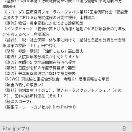
《座標》令和６年衛生行政報告例を公表／介護労働者の平均月収24万
8884円
《レコーダ》医療経済フォーラム・ジャパン第122回定例研修会「建設費
高騰の中における新病院建設の可能性検証」木村讓二
《潮流》物価・賃金変動に対応できる診療報酬
《インタビュー》「物価や賃上げの指標と連動させる診療報酬の毎年改
定を考えるべき」島崎謙治
《論評》「税・社会保障一体改革に向けて―給付と負担の分析と年金制
度改革の検証（上）」田中秀明
《随想―視診・聴診》「油断したら」高山哲夫
《潮流》入院医療等分科会が中間とりまとめ
《潮流》医師不足や地域間偏在解消へ提言
《潮流》日医が令和８年度予算要求で要望
《潮流》来年度薬価改定に向けて意見交換
《NEWS》東総協と東振協が総会 令和６年度事業報告を承認
《療養の給付の取扱い》
《資料》個別事項（その１）、働き方・タスクシフト／シェア（その
２）、医師の診療科偏在（その１）
《経済スコープ》
《編集室・ワードカプセル》D to P with D
isho.jpアプリ