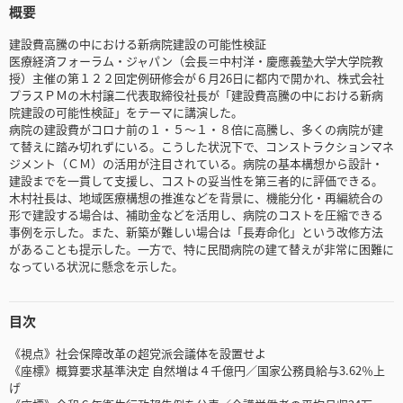
概要
建設費高騰の中における新病院建設の可能性検証
医療経済フォーラム・ジャパン（会長＝中村洋・慶應義塾大学大学院教
授）主催の第１２２回定例研修会が６月26日に都内で開かれ、株式会社
プラスＰＭの木村譲二代表取締役社長が「建設費高騰の中における新病
院建設の可能性検証」をテーマに講演した。
病院の建設費がコロナ前の１・５～１・８倍に高騰し、多くの病院が建
て替えに踏み切れずにいる。こうした状況下で、コンストラクションマネ
ジメント（ＣＭ）の活用が注目されている。病院の基本構想から設計・
建設までを一貫して支援し、コストの妥当性を第三者的に評価できる。
木村社長は、地域医療構想の推進などを背景に、機能分化・再編統合の
形で建設する場合は、補助金などを活用し、病院のコストを圧縮できる
事例を示した。また、新築が難しい場合は「長寿命化」という改修方法
があることも提示した。一方で、特に民間病院の建て替えが非常に困難に
なっている状況に懸念を示した。
目次
《視点》社会保障改革の超党派会議体を設置せよ
《座標》概算要求基準決定 自然増は４千億円／国家公務員給与3.62％上
げ