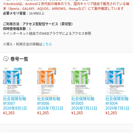
※Androidは、Android２世代前の端末のうち、国内キャリア経由で販売されている端
末（Xperia、GALAXY、AQUOS、ARROWS、Nexusなど）にて動作確認しています
必要メモリ容量
16 MB以上
ご利用方法
アクセス型配信サービス（買切型）
同時使用端末数
1
※インターネット経由でのWEBブラウザによるアクセス参照
※導入・利用方法の詳細は
こちら
巻号一覧
社会保険旬報
社会保険旬報
社会保険旬報
社会保険旬報
№3007
№3006
№3005
№3004
2026年8月1日
2026年7月21日
2026年7月11日
2026年7月1日
¥1,265
¥1,265
¥1,265
¥1,265