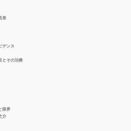
浩章
ビデンス
症とその治療
と限界
之介