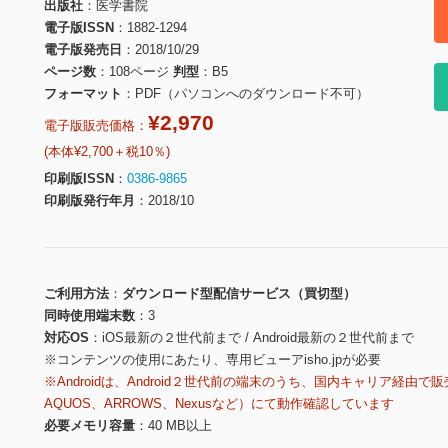
出版社
医学書院
電子版ISSN
1882-1294
電子版発売日
2018/10/29
ページ数
108ページ
判型
B5
フォーマット
PDF（パソコンへのダウンロード不可）
¥2,970
電子版販売価格：
(本体¥2,700＋税10％)
印刷版ISSN
0386-9865
印刷版発行年月
2018/10
ご利用方法
ダウンロード型配信サービス（買切型）
同時使用端末数
3
対応OS
iOS最新の２世代前まで / Android最新の２世代前まで
※コンテンツの使用にあたり、専用ビューアisho.jpが必要
※Androidは、Android２世代前の端末のうち、国内キャリア経由で販
AQUOS、ARROWS、Nexusなど）にて動作確認しています
必要メモリ容量
40 MB以上