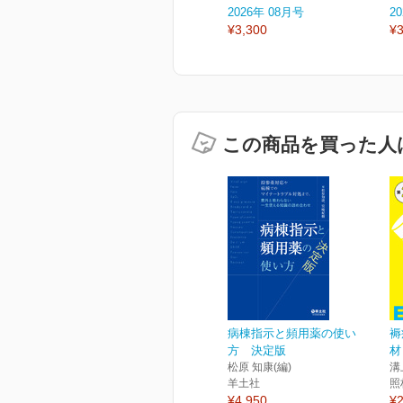
2026年 08月号
2
¥3,300
¥3
この商品を買った人
病棟指示と頻用薬の使い
褥
方 決定版
材
松原 知康(編)
溝
羊土社
照
¥4,950
¥2