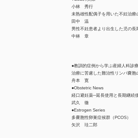
小林 秀行
未熟雄性配偶子を用いた不妊治療
田中 温
男性不妊患者より出生した児の長
中林 章
●教訓的症例から学ぶ産婦人科診
治療に苦慮した難治性リンパ嚢胞
舟本 寛
●Obstetric News
経口避妊薬─延長使用と長期継続使
武久 徹
●Estrogen Series
多嚢胞性卵巣症候群（PCOS）
矢沢 珪二郎