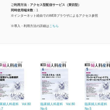
ご利用方法
アクセス型配信サービス（買切型）
同時使用端末数
1
※インターネット経由でのWEBブラウザによるアクセス参照
※導入・利用方法の詳細は
こちら
床婦人科産科 Vol.80
臨床婦人科産科 Vol.80
臨床婦人科産科 Vo
.7
No.6
No.5