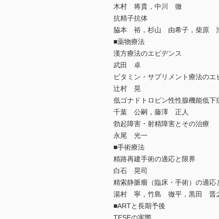
木村 将貴，中川 徹
抗精子抗体
脇本 裕，杉山 由希子，柴原 
■薬物療法
漢方療法のエビデンス
武田 卓
ビタミン・サプリメント療法のエ
辻村 晃
低ゴナドトロピン性性腺機能低下
千葉 公嗣，藤澤 正人
勃起障害・射精障害とその治療
永尾 光一
■手術療法
精路再建手術の適応と限界
白石 晃司
精索静脈瘤（臨床・手術）の適応
湯村 寧，竹島 徹平，黒田 晋
■ARTと長期予後
TESEの実際