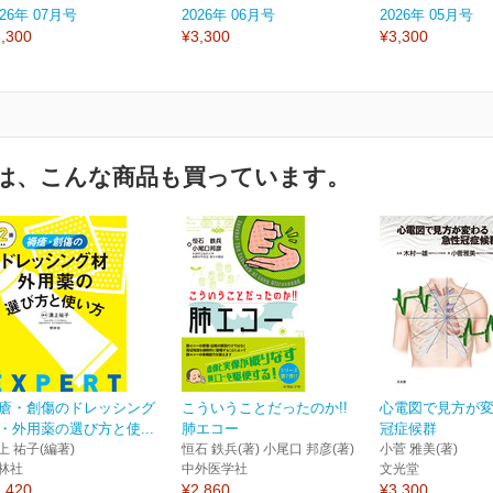
026年 07月号
2026年 06月号
2026年 05月号
,300
¥3,300
¥3,300
は、こんな商品も買っています。
瘡・創傷のドレッシング
こういうことだったのか!!
心電図で見方が
・外用薬の選び方と使...
肺エコー
冠症候群
上 祐子(編著)
恒石 鉄兵(著) 小尾口 邦彦(著)
小菅 雅美(著)
林社
中外医学社
文光堂
,420
¥2,860
¥3,300