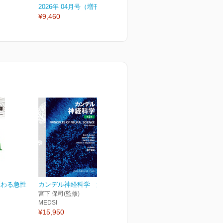
2026年 04月号（増刊号）
2026年 04月号
2
¥9,460
¥3,300
¥
変わる急性
カンデル神経科学 第2版
宮下 保司(監修)
MEDSI
¥15,950