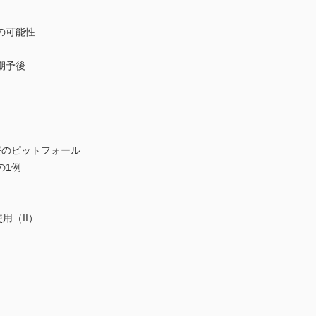
の可能性
期予後
療のピットフォール
の1例
用（II）