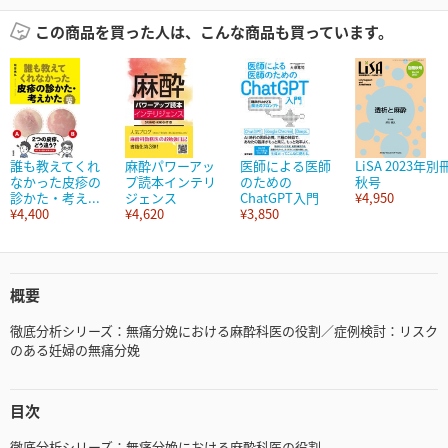
この商品を買った人は、こんな商品も買っています。
誰も教えてくれ
麻酔パワーアッ
医師による医師
LiSA 2023年別
なかった皮疹の
プ読本インテリ
のための
秋号
診かた・考え...
ジェンス
ChatGPT入門
¥4,950
¥4,400
¥4,620
¥3,850
概要
徹底分析シリーズ：無痛分娩における麻酔科医の役割／症例検討：リスク
のある妊婦の無痛分娩
目次
徹底分析シリーズ：無痛分娩における麻酔科医の役割