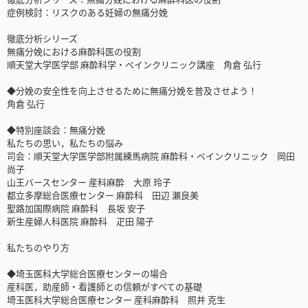
症例検討：リスクのある妊婦の無痛分娩
徹底分析シリーズ
無痛分娩における麻酔科医の役割
順天堂大学医学部 麻酔科学・ペインクリニック講座 角倉 弘行
◆分娩の安全性を向上させるために無痛分娩を普及させよう！
角倉 弘行
◆特別座談会：無痛分娩
私たちの思い，私たちの悩み
司会：順天堂大学医学部附属練馬病院 麻酔科・ペインクリニック 岡田
尚子
山王バースセンター 産科麻酔 大原 玲子
都立多摩総合医療センター 麻酔科 田辺 瀬良美
聖路加国際病院 麻酔科 長坂 安子
新生産婦人科医院 麻酔科 疋田 陽子
私たちのやり方
◆埼玉医科大学総合医療センターの場合
産科医，助産師・看護師との信頼がすべての基礎
埼玉医科大学総合医療センター 産科麻酔科 照井 克生