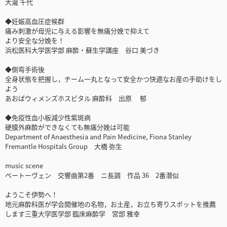
大瀧 千代
◆妊娠高血圧症候群
痛み刺激が母児に与える影響を無痛分娩で抑えて
より安全な分娩を！
浜松医科大学医学部 麻酔・蘇生学講座 谷口 美づき
◆側弯手術後
全身状態を把握し，チーム一丸となって安全かつ快適なお産の手助けをし
よう
あおばウィメンズホスピタル 麻酔科 出原 郁
◆免疫性血小板減少性紫斑病
硬膜外麻酔ができなくても無痛分娩は可能
Department of Anaesthesia and Pain Medicine, Fiona Stanley
Fremantle Hospitals Group 大橋 弥生
music scene
ベートーヴェン 交響曲第2番 ニ長調 作品 36 2番潜似
ようこそ伊勢へ！
地元麻酔科医が学会開催地の名物，お土産，お立ち寄りスポットを推薦
します三重大学医学部 臨床麻酔学 宮部 雅幸