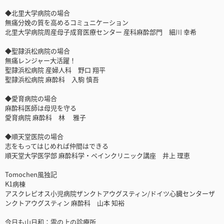
◆北里大学病院の場合
無痛分娩の質を高めるコミュニケーション
北里大学病院周産母子成育医療センター 産科麻酔部門 細川 幸希
◆聖隷浜松病院の場合
無痛レンジャー大活躍！
聖隷浜松病院 産婦人科 野口 翔平
聖隷浜松病院 麻酔科 入駒 慎吾
◆愛育病院の場合
麻酔科医師は母児を守る
愛育病院 麻酔科 林 雅子
◆順天堂医院の場合
志をもってはじめれば仲間はできる
順天堂大学医学部 麻酔科学・ペインクリニック講座 井上 理恵
Tomochen風独記
K1病棟
アスクレピオス小児病院ザンクトアウグスティン/ドイツ心臓センターザ
ンクトアウグスティン 麻酔科 山本 知裕
今日も山日和：雲の上の診療所