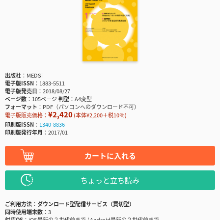
出版社
MEDSi
電子版ISSN
1883-5511
電子版発売日
2018/08/27
ページ数
105ページ
判型
A4変型
フォーマット
PDF（パソコンへのダウンロード不可）
¥2,420
電子版販売価格：
(本体¥2,200＋税10％)
印刷版ISSN
1340-8836
印刷版発行年月
2017/01
カートに入れる
ちょっと立ち読み
ご利用方法
ダウンロード型配信サービス（買切型）
同時使用端末数
3
対応OS
iOS最新の２世代前まで / Android最新の２世代前まで