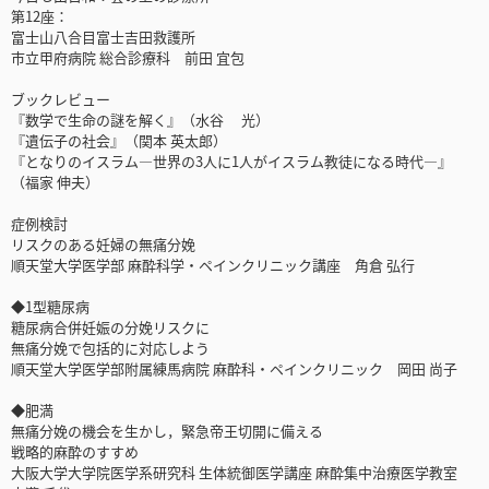
第12座：
富士山八合目富士吉田救護所
市立甲府病院 総合診療科 前田 宜包
ブックレビュー
『数学で生命の謎を解く』（水谷 光）
『遺伝子の社会』（関本 英太郎）
『となりのイスラム—世界の3人に1人がイスラム教徒になる時代—』
（福家 伸夫）
症例検討
リスクのある妊婦の無痛分娩
順天堂大学医学部 麻酔科学・ペインクリニック講座 角倉 弘行
◆1型糖尿病
糖尿病合併妊娠の分娩リスクに
無痛分娩で包括的に対応しよう
順天堂大学医学部附属練馬病院 麻酔科・ペインクリニック 岡田 尚子
◆肥満
無痛分娩の機会を生かし，緊急帝王切開に備える
戦略的麻酔のすすめ
大阪大学大学院医学系研究科 生体統御医学講座 麻酔集中治療医学教室