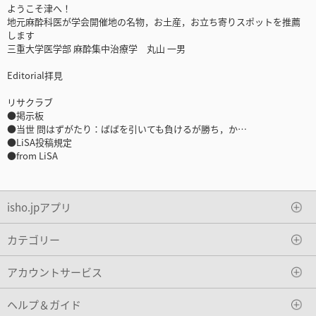
ようこそ津へ！
地元麻酔科医が学会開催地の名物，お土産，お立ち寄りスポットを推薦
します
三重大学医学部 麻酔集中治療学 丸山 一男
Editorial拝見
リサクラブ
●掲示板
●当世 問はずがたり：ばばを引いても負けるが勝ち，か…
●LiSA投稿規定
●from LiSA
isho.jpアプリ
カテゴリー
アカウントサービス
ヘルプ＆ガイド