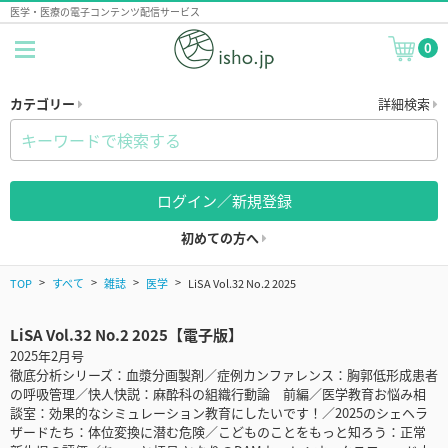
医学・医療の電子コンテンツ配信サービス
0
カテゴリー
詳細検索
ログイン／新規登録
初めての方へ
TOP
すべて
雑誌
医学
LiSA Vol.32 No.2 2025
LiSA Vol.32 No.2 2025【電子版】
2025年2月号
徹底分析シリーズ：血漿分画製剤／症例カンファレンス：胸郭低形成患者
の呼吸管理／快人快説：麻酔科の組織行動論 前編／医学教育お悩み相
談室：効果的なシミュレーション教育にしたいです！／2025のシェヘラ
ザードたち：体位変換に潜む危険／こどものことをもっと知ろう：正常