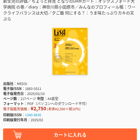
新生児の評価／ちょっと拝見 となりのDAMカート：オックスフォード大
学病院 の巻／diary：神奈川県小田原市／みんなのプロフィール帳：ワー
クライフバランスは大切／夕ご飯 何にする？：うま味たっぷりカキの天
ぷら
出版社
MEDSi
電子版ISSN
1883-5511
電子版発売日
2025/02/10
ページ数
117ページ
判型
A4変型
フォーマット
PDF（パソコンへのダウンロード不可）
¥2,750
電子版販売価格：
(本体¥2,500＋税10％)
印刷版ISSN
1340-8836
印刷版発行年月
2025/02
カートに入れる