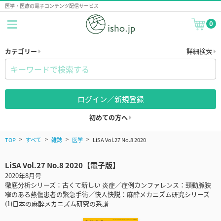
医学・医療の電子コンテンツ配信サービス
0
カテゴリー
詳細検索
ログイン／新規登録
初めての方へ
TOP
すべて
雑誌
医学
LiSA Vol.27 No.8 2020
LiSA Vol.27 No.8 2020【電子版】
2020年8月号
徹底分析シリーズ：古くて新しい 炎症／症例カンファレンス：頸動脈狭
窄のある熱傷患者の緊急手術／快人快説：麻酔メカニズム研究シリーズ
(1)日本の麻酔メカニズム研究の系譜