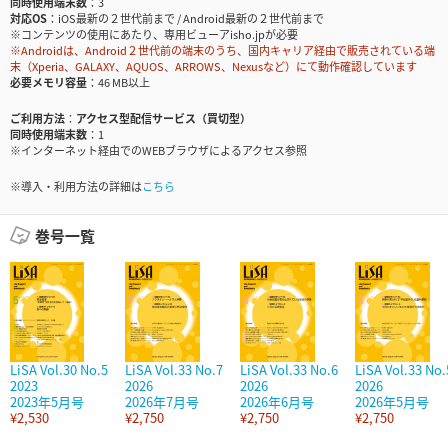
同時使用端末数
3
対応OS
iOS最新の２世代前まで / Android最新の２世代前まで
※コンテンツの使用にあたり、専用ビューアisho.jpが必要
※Androidは、Android２世代前の端末のうち、国内キャリア経由で販売されている端
末（Xperia、GALAXY、AQUOS、ARROWS、Nexusなど）にて動作確認しています
必要メモリ容量
46 MB以上
ご利用方法
アクセス型配信サービス（買切型）
同時使用端末数
1
※インターネット経由でのWEBブラウザによるアクセス参照
※導入・利用方法の詳細は
こちら
巻号一覧
LiSA Vol.30 No.5
LiSA Vol.33 No.7
LiSA Vol.33 No.6
LiSA Vol.33 No.
2023
2026
2026
2026
2023年5月号
2026年7月号
2026年6月号
2026年5月号
¥2,530
¥2,750
¥2,750
¥2,750