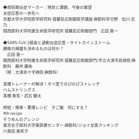
◆周術期炎症マーカー：現状と課題，今後の展望
炎症応答の一歩先へ
京都大学大学院医学研究科 侵襲反応制御医学講座 麻酔科学分野 松川 志
乃
関西医科大学附属生命医学研究所 侵襲反応制御部門 広田 喜一
◆SARS-CoV-2感染と過剰炎症応答・サイトカインストーム
勝敗の帰趨を決めるものは何か？
広田 喜一
関西医科大学附属生命医学研究所 侵襲反応制御部門/市立大津市民病院 麻
酔科 藤井 庸祐
（現：大津赤十字病院 麻酔科）
髙橋トレーナーが解決！オペ室でのびのびストレッチ
ハムストリングス
髙橋 勇気・武石 健太
時短・簡単・驚嘆レシピ 夕ご飯 何にする？
4th recipe
そうめんのアレンジ
東京女子医科大学東医療センター 麻酔科/ジョイ女医クッキング
川真田 美和子