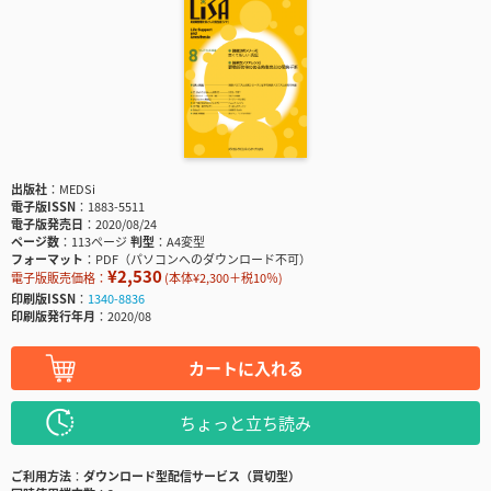
出版社
MEDSi
電子版ISSN
1883-5511
電子版発売日
2020/08/24
ページ数
113ページ
判型
A4変型
フォーマット
PDF（パソコンへのダウンロード不可）
¥2,530
電子版販売価格：
(本体¥2,300＋税10％)
印刷版ISSN
1340-8836
印刷版発行年月
2020/08
カートに入れる
ちょっと立ち読み
ご利用方法
ダウンロード型配信サービス（買切型）