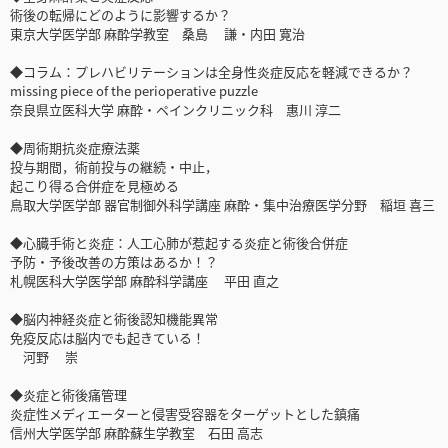
術後の転帰にどのように影響するか？
東京大学医学部 麻酔学教室 桑島 謙・内田 寛治
◆コラム：プレハビリテーションは全身性炎症反応を軽減できるか？
missing piece of the perioperative puzzle
奈良県立医科大学 麻酔・ペインクリニック科 惠川 淳二
◆周術期抗炎症療法薬
投与期間，術前投与の継続・中止，
起こり得る合併症を見極める
鳥取大学医学部 器官制御外科学講座 麻酔・集中治療医学分野 稲垣 喜三
◆心臓手術と炎症：人工心肺が惹起する炎症と術後合併症
予防・予後改善の方策はあるか！？
札幌医科大学医学部 麻酔科学講座 平田 直之
◆脳内神経炎症と術後認知機能異常
免疫反応は脳内でも起きている！
河野 崇
◆炎症と術後痛管理
炎症性メディエーターと侵害受容器をターゲットとした鎮痛
信州大学医学部 麻酔蘇生学教室 石田 高志