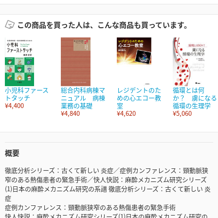
この商品を買った人は、こんな商品も買っています。
小児科ファース
総合内科病棟マ
レジデントのた
循環とは何
トタッチ
ニュアル 病棟
めの心エコー教
か？ 虜になる
¥4,400
業務の基礎
室
循環の生理学
¥4,840
¥4,620
¥5,060
概要
徹底分析シリーズ：古くて新しい 炎症／症例カンファレンス：頸動脈狭
窄のある熱傷患者の緊急手術／快人快説：麻酔メカニズム研究シリーズ
(1)日本の麻酔メカニズム研究の系譜 徹底分析シリーズ：古くて新しい 炎
症
症例カンファレンス：頸動脈狭窄のある熱傷患者の緊急手術
快人快説：麻酔メカニズム研究シリーズ(1)日本の麻酔メカニズム研究の