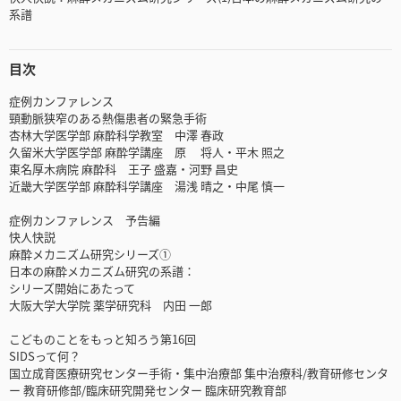
系譜
目次
症例カンファレンス
頸動脈狭窄のある熱傷患者の緊急手術
杏林大学医学部 麻酔科学教室 中澤 春政
久留米大学医学部 麻酔学講座 原 将人・平木 照之
東名厚木病院 麻酔科 王子 盛嘉・河野 昌史
近畿大学医学部 麻酔科学講座 湯浅 晴之・中尾 慎一
症例カンファレンス 予告編
快人快説
麻酔メカニズム研究シリーズ①
日本の麻酔メカニズム研究の系譜：
シリーズ開始にあたって
大阪大学大学院 薬学研究科 内田 一郎
こどものことをもっと知ろう第16回
SIDSって何？
国立成育医療研究センター手術・集中治療部 集中治療科/教育研修センタ
ー 教育研修部/臨床研究開発センター 臨床研究教育部