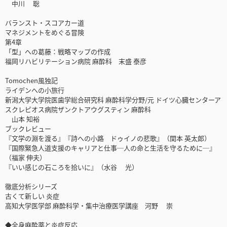
中川 聡
バランスト・スコアカー道
マネジメントをめぐる冒険
第4章
「型」への葛藤：戦略マップの作成
福岡リハビリテーション病院 麻酔科 末盛 泰彦
Tomochen風独記
ライデンへの小旅行
新潟大学大学院医歯学総合研究科 麻酔科学分野/元 ドイツ心臓センターア
スクレピオス病院ザンクトアウグスティン 麻酔科
山本 知裕
ブックレビュー
『文学の淵を渡る』『詩への小路 ドゥイノの悲歌』（関本 英太郎）
『国際緊急人道支援のキャリアと仕事─人の命と生活を守るために─』
（福家 伸夫）
『いい感じの石ころを拾いに』（水谷 光）
徹底分析シリーズ
古くて新しい 炎症
高知大学医学部 麻酔科学・集中治療医学講座 河野 崇
◆全身麻酔薬と炎症反応