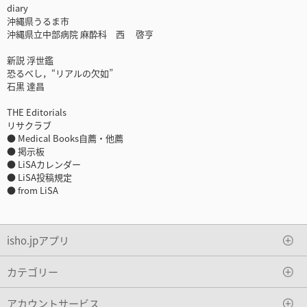
diary
沖縄県うるま市
沖縄県立中部病院 麻酔科 西 啓亨
新説 浮世鑑
恐るべし，“リアルの欠如”
石黒 達昌
THE Editorials
リサクラブ
● Medical Books自薦・他薦
● 掲示板
● LiSAカレンダー
● LiSA投稿規定
● from LiSA
isho.jpアプリ
カテゴリー
アカウントサービス