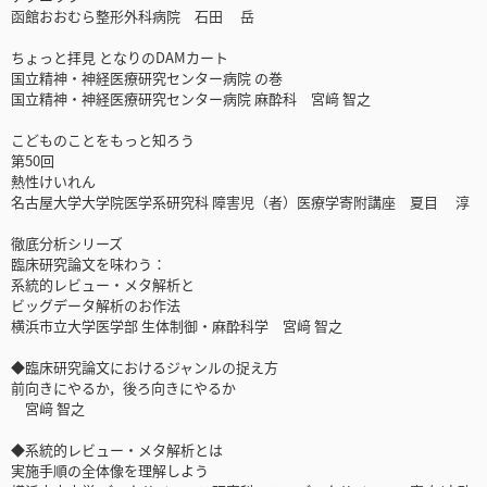
函館おおむら整形外科病院 石田 岳
ちょっと拝見 となりのDAMカート
国立精神・神経医療研究センター病院 の巻
国立精神・神経医療研究センター病院 麻酔科 宮﨑 智之
こどものことをもっと知ろう
第50回
熱性けいれん
名古屋大学大学院医学系研究科 障害児（者）医療学寄附講座 夏目 淳
徹底分析シリーズ
臨床研究論文を味わう：
系統的レビュー・メタ解析と
ビッグデータ解析のお作法
横浜市立大学医学部 生体制御・麻酔科学 宮﨑 智之
◆臨床研究論文におけるジャンルの捉え方
前向きにやるか，後ろ向きにやるか
宮﨑 智之
◆系統的レビュー・メタ解析とは
実施手順の全体像を理解しよう