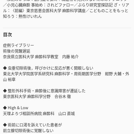
／小児心臓麻酔 事始め：されどファロー／ぶらり研究室探訪記 ざ・リア
ル：〈前編〉東京慈恵会医科大学 麻酔科学講座／こどものことをもっと
知ろう：熱性けいれん
目次
症例ライブラリー
術後の覚醒遅延
奈良県立医科大学 麻酔科学教室 内藤 祐介
◆ 虫垂切除術後，呼びかけに反応が悪く開眼しない
東北大学大学院医学系研究科 麻酔科学・周術期医学分野 紺野 大輔・外
山 裕章
◆ 整形外科手術・麻酔後に意識障害が遷延した
東京医科大学 麻酔科学分野 合谷木 徹
◆ High & Low
天理よろづ相談所病院 麻酔科 山口 直城
◆ 術前に口渇を訴えていた患者が
前立腺切除術後に覚醒しない