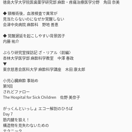
徳島大学大学院医歯薬学研究部 麻酔・疼痛治療医学分野 角田 奈美
◆ 頸椎術後，血液検査で異常が
見当たらないのになぜか覚醒しない
会津中央病院 麻酔科 野地 善恵
◆ 覚醒遅延を起こしやすい背景因子
内藤 祐介
ぶらり研究室探訪記 ざ・リアル〈前編〉
杏林大学医学部 麻酔科学教室 中澤 春政
▼
東京慈恵会医科大学 麻酔科学講座 木田 康太郎
小児心臓麻酔 事始め
第9回
されどファロー
The Hospital for Sick Children 佐野 美奈子
がっくんといっしょ エコー解剖のひろば
Day 7
筋内腱を狙え！
構造物を見失わないための
テクニック