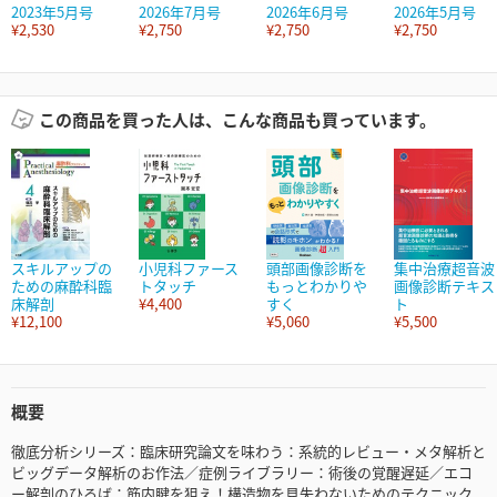
2023年5月号
2026年7月号
2026年6月号
2026年5月号
¥2,530
¥2,750
¥2,750
¥2,750
この商品を買った人は、こんな商品も買っています。
スキルアップの
小児科ファース
頭部画像診断を
集中治療超音波
ための麻酔科臨
トタッチ
もっとわかりや
画像診断テキス
床解剖
¥4,400
すく
ト
¥12,100
¥5,060
¥5,500
概要
徹底分析シリーズ：臨床研究論文を味わう：系統的レビュー・メタ解析と
ビッグデータ解析のお作法／症例ライブラリー：術後の覚醒遅延／エコ
ー解剖のひろば：筋内腱を狙え！構造物を見失わないためのテクニック