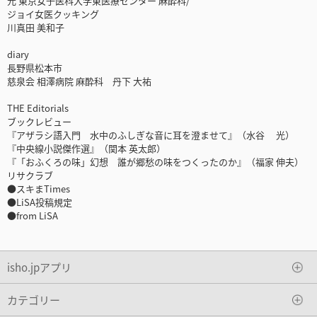
元 東京女子医科大学東医療センター 麻酔科/
ジョイ女医クッキング
川真田 美和子
diary
長野県松本市
慈泉会 相澤病院 麻酔科 丹下 大祐
THE Editorials
ブックレビュー
『アザラシ語入門 水中のふしぎな音に耳を澄ませて』（水谷 光）
『中央線小説傑作選』（関本 英太郎）
『「おふくろの味」幻想 誰が郷愁の味をつくったのか』（福家 伸夫）
リサクラブ
●スキまTimes
●LiSA投稿規定
●from LiSA
isho.jpアプリ
カテゴリー