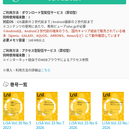
ご利用方法
ダウンロード型配信サービス（買切型）
同時使用端末数
3
対応OS
iOS最新の２世代前まで / Android最新の２世代前まで
※コンテンツの使用にあたり、専用ビューアisho.jpが必要
※Androidは、Android２世代前の端末のうち、国内キャリア経由で販売されている端
末（Xperia、GALAXY、AQUOS、ARROWS、Nexusなど）にて動作確認しています
必要メモリ容量
148 MB以上
ご利用方法
アクセス型配信サービス（買切型）
同時使用端末数
1
※インターネット経由でのWEBブラウザによるアクセス参照
※導入・利用方法の詳細は
こちら
巻号一覧
LiSA Vol.30 No.5
LiSA Vol.33 No.7
LiSA Vol.33 No.6
LiSA Vol.33 No.
2023
2026
2026
2026