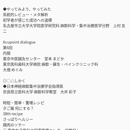
◆やってみよう，やってみた
系統的レビュー・メタ解析
初学者が感じた成功への道標
名古屋市立大学大学院医学研究科 麻酔科学・集中治療医学分野 上村 友
二
Acupoint dialogue
第6回
内関
東京中医鍼灸センター 堂本 まどか
東京医科歯科大学病院 麻酔・蘇生・ペインクリニック科
大畑 めぐみ
◎◯△しかく
◆日本神経麻酔集中治療学会指導医
奈良県立医科大学 麻酔科学教室 大井 彩子
時短・簡単・驚嘆レシピ
夕ご飯 何にする？
38th recipe
さっぱりヘルシー
鶏肉のソテー