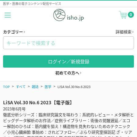
医学・医療の電子コンテンツ配信サービス
0
カテゴリー
詳細検索
ログイン／新規登録
初めての方へ
TOP
すべて
雑誌
医学
LiSA Vol.30 No.6 2023
LiSA Vol.30 No.6 2023【電子版】
2023年6月号
徹底分析シリーズ：臨床研究論文を味わう：系統的レビュー・メタ解析と
ビッグデータ解析のお作法／症例ライブラリー：術後の覚醒遅延／エコ
ー解剖のひろば：筋内腱を狙え！構造物を見失わないためのテクニック
／小児心臓麻酔 事始め：されどファロー／ぶらり研究室探訪記 ざ・リア