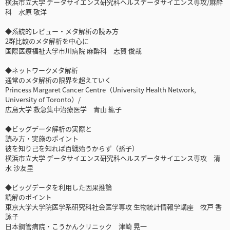
横浜市立大学 データサイエンス研究科ヘルスデータサイエンス専攻/麻酔
科 水原 敬洋
◆系統的レビュー・メタ解析の読み方
2群比較のメタ解析を中心に
国際医療福祉大学市川病院 麻酔科 志賀 俊哉
◆ネットワークメタ解析
通常のメタ解析の限界を超えていく
Princess Margaret Cancer Centre（University Health Network,
University of Toronto）/
広島大学 救急集中治療医学 青山 紘子
◆ビッグデータ解析の実際と
読み方・実施のポイント
彼を知り己を知れば百戦殆うからず（孫子）
横浜市立大学 データサイエンス研究科ヘルスデータサイエンス専攻 清
水 沙友里
◆ビッグデータを利用した因果推論
読解のポイント
東京大学大学院医学系研究科社会医学専攻 生物統計情報学講座 牧戸 香
詠子
日本鋼管病院・こうかんクリニック 津崎 晃一