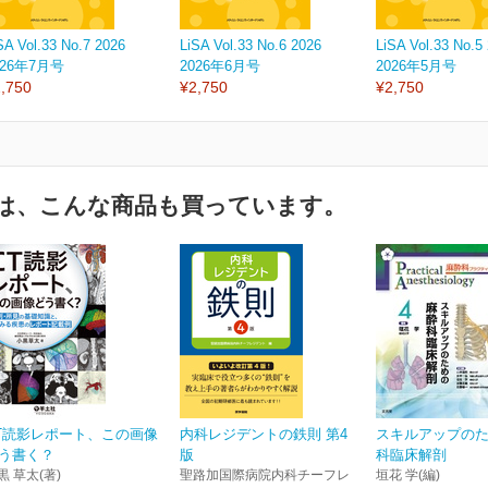
SA Vol.33 No.7 2026
LiSA Vol.33 No.6 2026
LiSA Vol.33 No.5
026年7月号
2026年6月号
2026年5月号
,750
¥2,750
¥2,750
は、こんな商品も買っています。
T読影レポート、この画像
内科レジデントの鉄則 第4
スキルアップの
う書く？
版
科臨床解剖
黒 草太(著)
聖路加国際病院内科チーフレ
垣花 学(編)