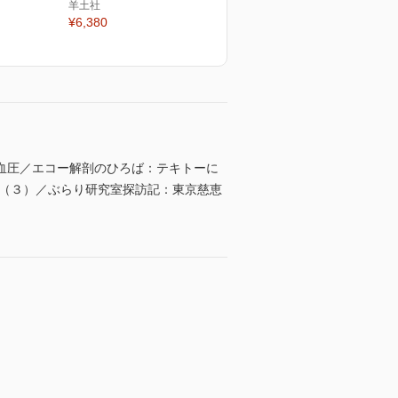
羊土社
¥6,380
血圧／エコー解剖のひろば：テキトーに
て（３）／ぶらり研究室探訪記：東京慈恵