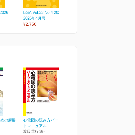
 2026
LiSA Vol.33 No.4 2026
LiSA Vol.33 No.3 2026
L
2026年4月号
2026年3月号
2
¥2,750
¥2,750
¥
ための麻酔
心電図の読み方パーフェク
トマニュアル
渡辺 重行(編)