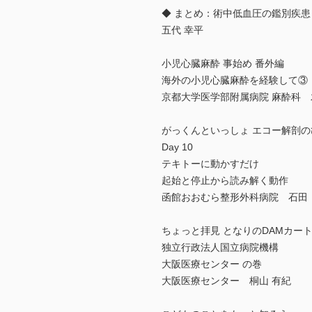
◆ まとめ：術中低血圧の鑑別疾
五代 幸平
小児心臓麻酔 事始め 番外編
海外の小児心臓麻酔を経験して③
京都大学医学部附属病院 麻酔科
がっくんといっしょ エコー解剖の
Day 10
テキトーに動かすだけ
起始と停止から読み解く動作
函館おおむら整形外科病院 石田
ちょっと拝見 となりのDAMカー
独立行政法人国立病院機構
大阪医療センター の巻
大阪医療センター 桐山 有紀