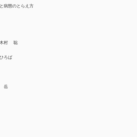
患と病態のとらえ方
 木村 聡
ひろば
 岳
ト