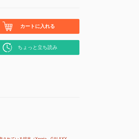
カートに入れる
ちょっと立ち読み
売されている端末（Xperia、GALAXY、