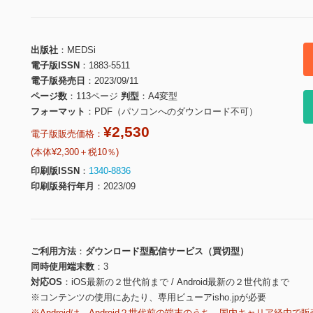
出版社
MEDSi
電子版ISSN
1883-5511
電子版発売日
2023/09/11
ページ数
113ページ
判型
A4変型
フォーマット
PDF（パソコンへのダウンロード不可）
¥2,530
電子版販売価格：
(本体¥2,300＋税10％)
印刷版ISSN
1340-8836
印刷版発行年月
2023/09
ご利用方法
ダウンロード型配信サービス（買切型）
同時使用端末数
3
対応OS
iOS最新の２世代前まで / Android最新の２世代前まで
※コンテンツの使用にあたり、専用ビューアisho.jpが必要
※Androidは、Android２世代前の端末のうち、国内キャリア経由で販