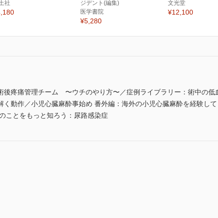
土社
ジデント(編集)
文光堂
,180
医学書院
¥12,100
¥5,280
術後疼痛管理チーム 〜ウチのやり方〜／症例ライブラリー：術中の低
解く動作／小児心臓麻酔事始め 番外編：海外の小児心臓麻酔を経験し
ものことをもっと知ろう：尿路感染症