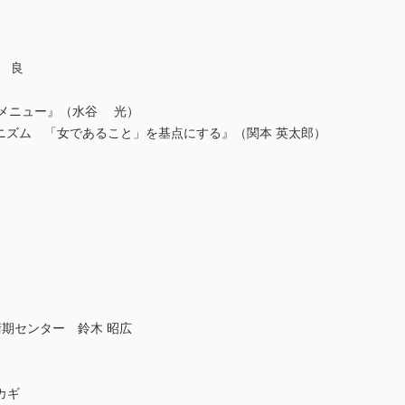
 良
統メニュー』（水谷 光）
ェミニズム 「女であること」を基点にする』（関本 英太郎）
術期センター 鈴木 昭広
カギ