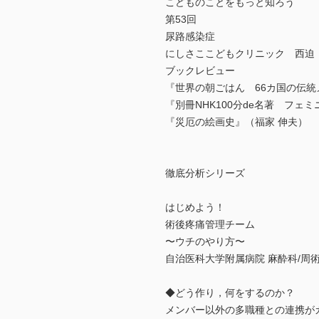
こどものことをもっと知ろう
第53回
尿路感染症
にしさここどもクリニック 西迫
ブックレビュー
『世界の朝ごはん 66カ国の伝
『別冊NHK100分de名著 フ
『災厄の絵画史』（福家 伸夫）
徹底分析シリーズ
はじめよう！
術後疼痛管理チーム
〜ウチのやり方〜
自治医科大学附属病院 麻酔科/周
◆どう作り，何をするのか？
メンバー以外の多職種との連携が