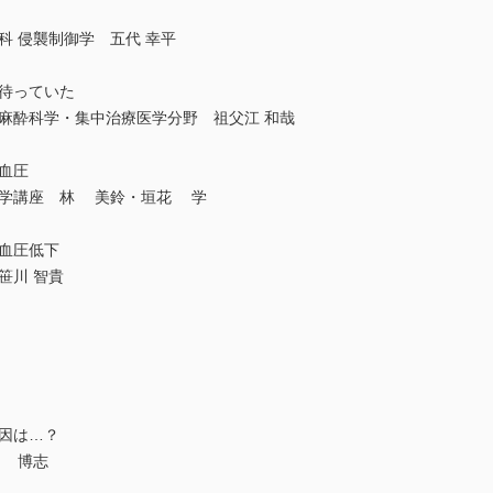
科 侵襲制御学 五代 幸平
が待っていた
麻酔科学・集中治療医学分野 祖父江 和哉
血圧
科学講座 林 美鈴・垣花 学
血圧低下
笹川 智貴
因は…？
関 博志