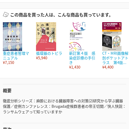
この商品を買った人は、こんな商品も買っています。
重症患者管理マ
循環器のトビラ
新訂第４版 感
CT・MRI画像解
ニュアル
¥5,940
染症診療の手引
剖ポケットアト
¥7,150
き
ラス 第4版...
¥1,430
¥4,400
概要
徹底分析シリーズ：麻酔における臓器障害への対策(2)研究から学ぶ臓器
保護／症例カンファレンス：Brugada症候群患者の帝王切開／快人快説：
ランサムウェアって知っていますか