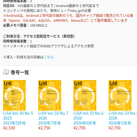
同時使用端末数
3
対応OS
iOS最新の２世代前まで / Android最新の２世代前まで
※コンテンツの使用にあたり、専用ビューアisho.jpが必要
※Androidは、Android２世代前の端末のうち、国内キャリア経由で販売されている端
末（Xperia、GALAXY、AQUOS、ARROWS、Nexusなど）にて動作確認しています
必要メモリ容量
108 MB以上
ご利用方法
アクセス型配信サービス（買切型）
同時使用端末数
1
※インターネット経由でのWEBブラウザによるアクセス参照
※導入・利用方法の詳細は
こちら
巻号一覧
LiSA Vol.30 No.5
LiSA Vol.33 No.7
LiSA Vol.33 No.6
LiSA Vol.33 No.
2023
2026
2026
2026
2023年5月号
2026年7月号
2026年6月号
2026年5月号
¥2,530
¥2,750
¥2,750
¥2,750