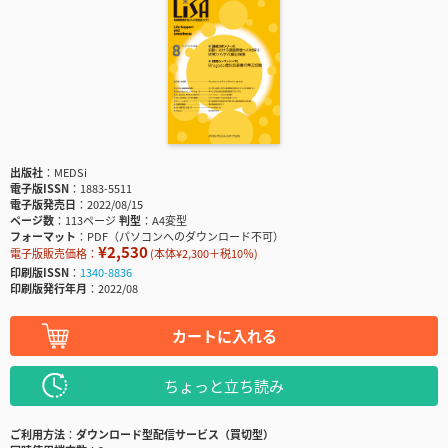
出版社
MEDSi
電子版ISSN
1883-5511
電子版発売日
2022/08/15
ページ数
113ページ
判型
A4変型
フォーマット
PDF（パソコンへのダウンロード不可）
¥2,530
電子版販売価格：
(本体¥2,300＋税10％)
印刷版ISSN
1340-8836
印刷版発行年月
2022/08
カートに入れる
ちょっと立ち読み
ご利用方法
ダウンロード型配信サービス（買切型）