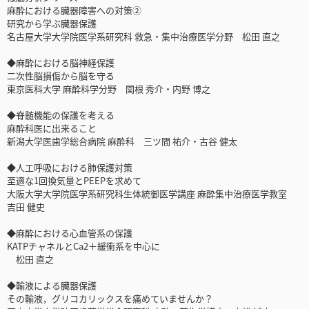
麻酔における臓器障害への対策②
研究から学ぶ臓器保護
名古屋大学大学院医学系研究科 救急・集中治療医学分野 松田 直之
◆麻酔における脳神経保護
二次性脳損傷から脳を守る
東京医科大学 麻酔科学分野 関根 秀介・内野 博之
◆脊髄機能の保護を考える
麻酔科医に出来ること
新潟大学医歯学総合病院 麻酔科 三ツ間 祐介・古谷 健太
◆人工呼吸における肺保護対策
至適な1回換気量とPEEPを求めて
大阪大学大学院医学系研究科生体統御医学講座 麻酔集中治療医学教室
吉田 健史
◆麻酔における心血管系の保護
KATPチャネルとCa2＋緩衝系を中心に
松田 直之
◆輸液による臓器保護
その輸液，グリコカリックスを痛めていませんか？