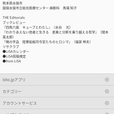
熊本県水俣市
国保水俣市立総合医療センター 麻酔科 馬場 知子
THE Editorials
ブックレビュー
『四角六面 キューブとわたし』（水谷 光）
『わかりあえない他者と生きる 差異と分断を乗り越える哲学』（関本
英太郎）
『暁の宇品 陸軍船舶司令官たちのヒロシマ』（福家 伸夫）
リサクラブ
●LiSAカレンダー
●LiSA投稿規定
●from LiSA
isho.jpアプリ
カテゴリー
アカウントサービス