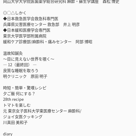
岡山大学大学院医歯薬学総合研究科 麻酔・蘇生学講座 森松 博史
◎◯△しかく
◆日本救急医学会救急科専門医
兵庫県災害医療センター 救急部 井上 明彦
◆日本緩和医療学会専門医
東京大学医学部附属病院
緩和ケア診療部/麻酔科・痛みセンター 阿部 博昭
温故知鍼灸
〜目に見えない世界を覗く〜
— 12（最終回） —
良質な睡眠を取ろう
明クリニック 原田 明子
時短・簡単・驚嘆レシピ
夕ご飯 何にする？
28th recipe
トマトを楽しむ
元 東京女子医科大学東医療センター 麻酔科/
ジョイ女医クッキング
川真田 美和子
diary