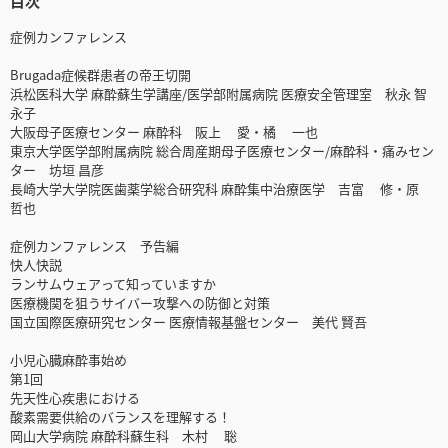
目次
症例カンファレンス
Brugada症候群患者の帝王切開
浜松医科大学 麻酔蘇生学講座/医学部附属病院 医療安全管理室 秋永 智
永子
大阪母子医療センター 麻酔科 阪上 愛・橘 一也
東京大学医学部附属病院 総合周産期母子医療センター/麻酔科・痛みセン
ター 坊垣 昌彦
長崎大学大学院医歯薬学総合研究科 麻酔集中治療医学 吉富 修・原
哲也
症例カンファレンス 予告編
快人快説
ランサムウェアって知っていますか
医療機関を狙うサイバー攻撃への防御と対策
国立国際医療研究センター 医療情報基盤センター 美代 賢吾
小児心臓麻酔事始め
第1回
先天性心疾患における
酸素需要供給のバランスを理解する！
岡山大学病院 麻酔科蘇生科 木村 聡