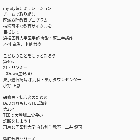
my styleシミュレーション
チームで取り組む
区域麻酔教育プログラム
持続可能な教育サイクルを
目指して
浜松医科大学医学部 麻酔・蘇生学講座
木村 哲朗，中島 芳樹
こどものことをもっと知ろう
第40回
21トリソミー
（Down症候群）
東京逓信病院 小児科・東京ダウンセンター
小野 正恵
研修医・初心者のための
Dr.DのおもしろTEE講座
第23回
TEEで大動脈二尖弁の
診断をしよう！
東京女子医科大学 麻酔科学教室 土井 健司
徹底分析シリーズ