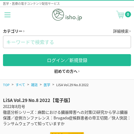
医学・医療の電子コンテンツ配信サービス
0
カテゴリー
詳細検索
ログイン／新規登録
初めての方へ
TOP
すべて
雑誌
医学
LiSA Vol.29 No.8 2022
LiSA Vol.29 No.8 2022【電子版】
2022年8月号
徹底分析シリーズ：麻酔における臓器障害への対策(2)研究から学ぶ臓器
保護／症例カンファレンス：Brugada症候群患者の帝王切開／快人快説：
ランサムウェアって知っていますか