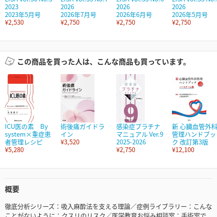
2023
2026
2026
2026
2023年5月号
2026年7月号
2026年6月号
2026年5月号
¥2,530
¥2,750
¥2,750
¥2,750
この商品を買った人は、こんな商品も買っています。
ICU医の素 By
術後痛ガイドラ
感染症プラチナ
新 心臓血管外
system×重症患
イン
マニュアル Ver.9
管理ハンドブッ
者管理レシピ
¥3,520
2025-2026
ク 改訂第3版
¥5,280
¥2,750
¥12,100
概要
徹底分析シリーズ：吸入麻酔法を支える理論／症例ライブラリー：こんな
ことがないように：クスリのリスク／医学教育お悩み相談室：手術室で