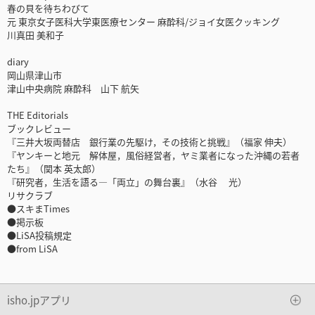
春の貝を待ちわびて
元 東京女子医科大学東医療センター 麻酔科/ジョイ女医クッキング
川真田 美和子
diary
岡山県津山市
津山中央病院 麻酔科 山下 航矢
THE Editorials
ブックレビュー
『三井大坂両替店 銀行業の先駆け，その技術と挑戦』（福家 伸夫）
『ヤンキーと地元 解体屋，風俗経営者，ヤミ業者になった沖縄の若者
たち』（関本 英太郎）
『研究者，生活を語る—「両立」の舞台裏』（水谷 光）
リサクラブ
●スキまTimes
●掲示板
●LiSA投稿規定
●from LiSA
isho.jpアプリ