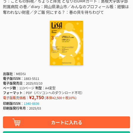
う：こどもの斜視／ちょっと拝見 となりのDAMカート：島根大学医学部
附属病院 の巻／diary：岡山県津山市／みんなのプロフィール帳：経験は
奪われない財産／夕ご飯 何にする？：春の貝を待ちわびて
出版社
MEDSi
電子版ISSN
1883-5511
電子版発売日
2025/03/10
ページ数
113ページ
判型
A4変型
フォーマット
PDF（パソコンへのダウンロード不可）
¥2,750
電子版販売価格：
(本体¥2,500＋税10％)
印刷版ISSN
1340-8836
印刷版発行年月
2025/03
カートに入れる