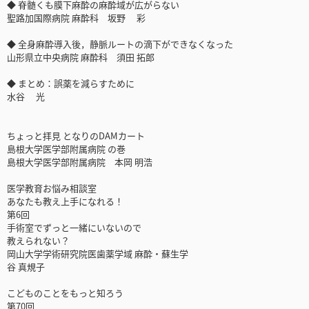
◆ 脊髄くも膜下麻酔の麻酔域が広がらない
聖路加国際病院 麻酔科 坂野 彩
◆ 全身麻酔導入後，静脈ルートの滴下ができなくなった
山形県立中央病院 麻酔科 須田 拓郎
◆ まとめ：誤薬を減らすために
水谷 光
ちょっと拝見 となりのDAMカート
島根大学医学部附属病院 の巻
島根大学医学部附属病院 本岡 明浩
医学教育お悩み相談室
あなたも教え上手になれる！
第6回
手術室でずっと一緒にいないので
教えられない？
岡山大学学術研究院医歯薬学域 麻酔・蘇生学
谷 真規子
こどものことをもっと知ろう
第70回