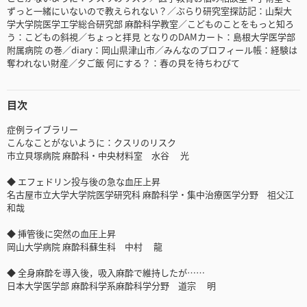
ずっと一緒にいないので教えられない？／ぶらり研究室探訪記：山梨大
学大学院医学工学総合研究部 麻酔科学教室／こどものことをもっと知ろ
う：こどもの斜視／ちょっと拝見 となりのDAMカート：島根大学医学部
附属病院 の巻／diary：岡山県津山市／みんなのプロフィール帳：経験は
奪われない財産／夕ご飯 何にする？：春の貝を待ちわびて
目次
症例ライブラリー
こんなことがないように：クスリのリスク
市立貝塚病院 麻酔科・中央材料室 水谷 光
◆ エフェドリン投与後の急な血圧上昇
名古屋市立大学大学院医学研究科 麻酔科学・集中治療医学分野 祖父江
和哉
◆ 挿管後に突然の血圧上昇
岡山大学病院 麻酔科蘇生科 中村 龍
◆ 全身麻酔を導入後，吸入麻酔で維持したが……
日本大学医学部 麻酔科学系麻酔科学分野 道宗 明