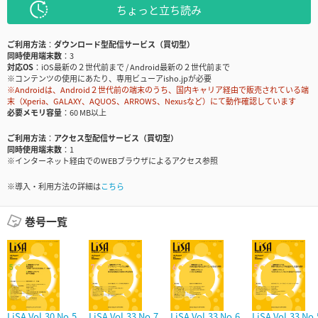
ちょっと立ち読み
ご利用方法
ダウンロード型配信サービス（買切型）
同時使用端末数
3
対応OS
iOS最新の２世代前まで / Android最新の２世代前まで
※コンテンツの使用にあたり、専用ビューアisho.jpが必要
※Androidは、Android２世代前の端末のうち、国内キャリア経由で販売されている端
末（Xperia、GALAXY、AQUOS、ARROWS、Nexusなど）にて動作確認しています
必要メモリ容量
60 MB以上
ご利用方法
アクセス型配信サービス（買切型）
同時使用端末数
1
※インターネット経由でのWEBブラウザによるアクセス参照
※導入・利用方法の詳細は
こちら
巻号一覧
LiSA Vol.30 No.5
LiSA Vol.33 No.7
LiSA Vol.33 No.6
LiSA Vol.33 No.