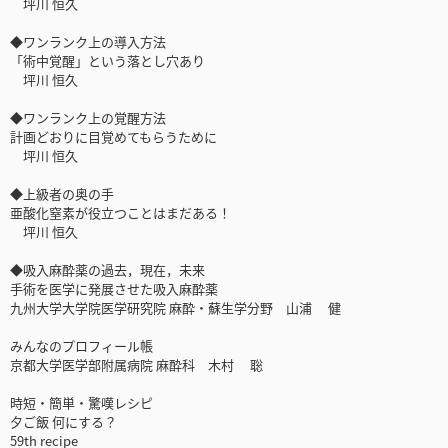
坪川 恒久
◆ワンランク上の導入方法
「術中覚醒」という落とし穴あり
坪川 恒久
◆ワンランク上の覚醒方法
計画どおりに目覚めてもらうために
坪川 恒久
◆上級者の奥の手
亜酸化窒素が役立つことはまだある！
坪川 恒久
◆吸入麻酔薬の過去，現在，未来
手術を医学に発展させた吸入麻酔薬
九州大学大学院医学研究院 麻酔・蘇生学分野 山浦 健
みんなのプロフィール帳
京都大学医学部附属病院 麻酔科 木村 聡
時短・簡単・驚嘆レシピ
夕ご飯 何にする？
59th recipe