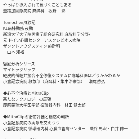
やっぱり導入されて気づくこともある
聖路加国際病院 麻酔科 坂野 彩
Tomochen風独記
K1病棟勤務 夜勤
新潟大学大学院医歯学総合研究科 麻酔科学分野/
元 ドイツ心臓センターアスクレピオス病院
ザンクトアウグスティン 麻酔科
山本 知裕
徹底分析シリーズ
マイトラクリップ
経皮的僧帽弁接合不全修復システムに麻酔科医はどうかかわるか
小倉記念病院 救急部（麻酔科・集中治療部） 瀬尾勝弘
◆心不全治療とMitraClip
新たなテクノロジーの展望
慶應義塾大学医学部 循環器内科 林田 健太郎
◆MitraClipの術前評価と適応の判断
小倉記念病院の実際を交えつつ
小倉記念病院 循環器内科 心臓血管病センター 磯谷 彰宏・白井 伸一