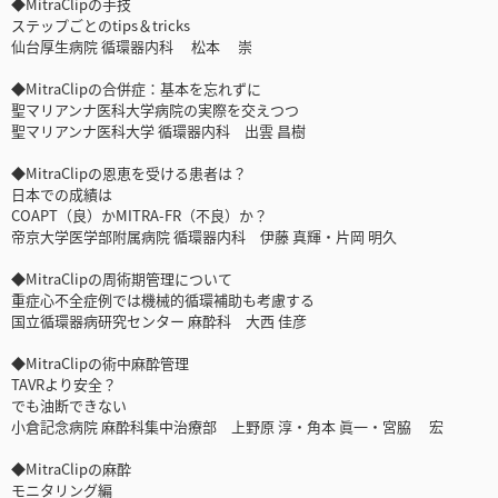
◆MitraClipの手技
ステップごとのtips＆tricks
仙台厚生病院 循環器内科 松本 崇
◆MitraClipの合併症：基本を忘れずに
聖マリアンナ医科大学病院の実際を交えつつ
聖マリアンナ医科大学 循環器内科 出雲 昌樹
◆MitraClipの恩恵を受ける患者は？
日本での成績は
COAPT（良）かMITRA-FR（不良）か？
帝京大学医学部附属病院 循環器内科 伊藤 真輝・片岡 明久
◆MitraClipの周術期管理について
重症心不全症例では機械的循環補助も考慮する
国立循環器病研究センター 麻酔科 大西 佳彦
◆MitraClipの術中麻酔管理
TAVRより安全？
でも油断できない
小倉記念病院 麻酔科集中治療部 上野原 淳・角本 眞一・宮脇 宏
◆MitraClipの麻酔
モニタリング編