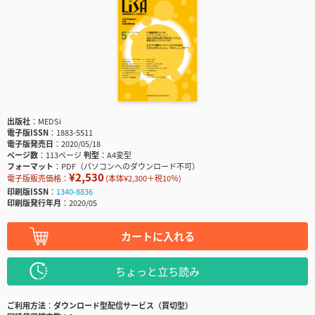
出版社
MEDSi
電子版ISSN
1883-5511
電子版発売日
2020/05/18
ページ数
113ページ
判型
A4変型
フォーマット
PDF（パソコンへのダウンロード不可）
¥2,530
電子版販売価格：
(本体¥2,300＋税10％)
印刷版ISSN
1340-8836
印刷版発行年月
2020/05
カートに入れる
ちょっと立ち読み
ご利用方法
ダウンロード型配信サービス（買切型）