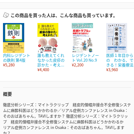
この商品を買った人は、こんな商品も買っています。
内科レジデント
誰も教えてくれ
レジデントノー
医師１年目から
の鉄則 第4版
なかった皮疹の
ト Vol.20 No.9
の わかる、で
¥5,280
診かた・考え...
¥2,200
きる！栄養療法
¥4,400
¥3,960
概要
徹底分析シリーズ：マイトラクリップ 経皮的僧帽弁接合不全修復システ
ムに麻酔科医はどうかかわるか／リアル症例カンファレンス in Osaka：
そのおばあちゃん，TAVIしますか？ 徹底分析シリーズ：マイトラクリッ
プ 経皮的僧帽弁接合不全修復システムに麻酔科医はどうかかわるか
リアル症例カンファレンス in Osaka：そのおばあちゃん，TAVIします
か？