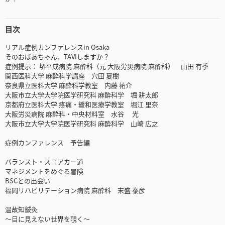
目次
リアル症例カンファレンスin Osaka
そのおばあちゃん，TAVIしますか？
症例提示： 堺平成病院 麻酔科（元 大阪労災病院 麻酔科） 山田 有季
関西医科大学 麻酔科学講座 穴田 夏樹
奈良県立医科大学 麻酔科学教室 内藤 祐介
大阪市立大学大学院医学研究科 麻酔科学 堀 耕太郎
京都府立医科大学 疼痛・緩和医療学教室 堀江 里奈
大阪労災病院 麻酔科・中央材料室 水谷 光
大阪市立大学大学院医学研究科 麻酔科学 山崎 広之
症例カンファレンス 予告編
バランスト・スコアカー道
マネジメントをめぐる冒険
BSCとの出会い
福岡リハビリテーション病院 麻酔科 末盛 泰彦
温故知鍼灸
〜目に見えない世界を覗く〜