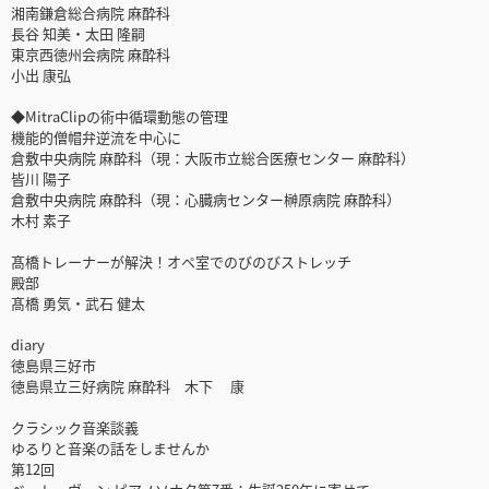
湘南鎌倉総合病院 麻酔科
長谷 知美・太田 隆嗣
東京西徳州会病院 麻酔科
小出 康弘
◆MitraClipの術中循環動態の管理
機能的僧帽弁逆流を中心に
倉敷中央病院 麻酔科（現：大阪市立総合医療センター 麻酔科）
皆川 陽子
倉敷中央病院 麻酔科（現：心臓病センター榊原病院 麻酔科）
木村 素子
髙橋トレーナーが解決！オペ室でのびのびストレッチ
殿部
髙橋 勇気・武石 健太
diary
徳島県三好市
徳島県立三好病院 麻酔科 木下 康
クラシック音楽談義
ゆるりと音楽の話をしませんか
第12回