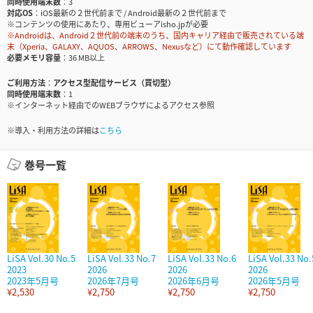
同時使用端末数
3
対応OS
iOS最新の２世代前まで / Android最新の２世代前まで
※コンテンツの使用にあたり、専用ビューアisho.jpが必要
※Androidは、Android２世代前の端末のうち、国内キャリア経由で販売されている端
末（Xperia、GALAXY、AQUOS、ARROWS、Nexusなど）にて動作確認しています
必要メモリ容量
36 MB以上
ご利用方法
アクセス型配信サービス（買切型）
同時使用端末数
1
※インターネット経由でのWEBブラウザによるアクセス参照
※導入・利用方法の詳細は
こちら
巻号一覧
LiSA Vol.30 No.5
LiSA Vol.33 No.7
LiSA Vol.33 No.6
LiSA Vol.33 No.
2023
2026
2026
2026
2023年5月号
2026年7月号
2026年6月号
2026年5月号
¥2,530
¥2,750
¥2,750
¥2,750