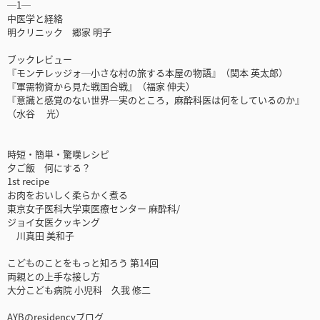
─1─
中医学と経絡
明クリニック 郷家 明子
ブックレビュー
『モンテレッジォ─小さな村の旅する本屋の物語』（関本 英太郎）
『軍需物資から見た戦国合戦』（福家 伸夫）
『意識と感覚のない世界─実のところ，麻酔科医は何をしているのか』
（水谷 光）
時短・簡単・驚嘆レシピ
夕ご飯 何にする？
1st recipe
お肉をおいしく柔らかく煮る
東京女子医科大学東医療センター 麻酔科/
ジョイ女医クッキング
川真田 美和子
こどものことをもっと知ろう 第14回
両親との上手な接し方
大分こども病院 小児科 久我 修二
AYBのresidencyブログ