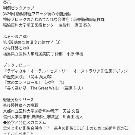
泰己
判例ピックアップ
第24回 肋間神経ブロック後の脊髄損傷
神経ブロックのきわめてまれな合併症：前脊髄動脈症候群
獨協医科大学埼玉医療センター 麻酔科 奥田 泰久
ふぁ〜まこKD
第7話 効果部位濃度と薬力学（3）
投与経路とke0
福島県立医科大学附属病院 手術部 小原 伸樹
ブックレビュー
『ラディカル・オーラル・ヒストリー オーストラリア先住民アボリジニ
の歴史実践』（関本 英太郎）
『本のエンドロール』（水谷 光）
『長く高い壁 The Great Wall』（福家 伸夫）
徹底分析シリーズ
術後慢性痛への挑戦
京都府立医科大学 麻酔科学教室 天谷 文昌
信州大学医学部 麻酔蘇生学教室 川真田 樹人
◆疫学と発症メカニズム
意外と多い術後合併症！？ 患者の術後QOL向上のために麻酔科医が知
っておくべきこと