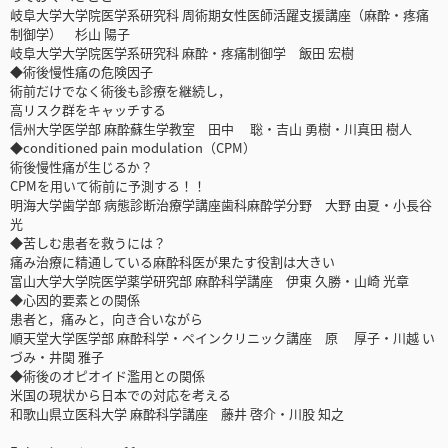
岐阜大学大学院医学系研究科 周術期女性医師活躍支援講座（麻酔・疼痛
制御学） 杉山 陽子
岐阜大学大学院医学系研究科 麻酔・疼痛制御学 飯田 宏樹
◆術後慢性痛の危険因子
術前だけでなく術後も診療を継続し，
高リスク群をキャッチする
信州大学医学部 麻酔蘇生学教室 田中 聡・吉山 勇樹・川真田 樹人
◆conditioned pain modulation（CPM）
術後慢性痛が生じるか？
CPMを用いて術前に予測する！！
明海大学歯学部 病態診断治療学講座歯科麻酔学分野 大野 由夏・小長谷
光
◆苦しむ患者を救うには？
痛み治療に精通している麻酔科医が果たす役割は大きい
富山大学大学院医学薬学研究部 麻酔科学講座 伊東 久勝・山崎 光章
◆心因的要素との関係
患者と，痛みと，向き合いながら
順天堂大学医学部 麻酔科学・ペインクリニック講座 原 厚子・川越 い
づみ・井関 雅子
◆術後のオピオイド濫用との関係
米国の現状から日本での対応を考える
和歌山県立医科大学 麻酔科学講座 藤井 啓介・川股 知之