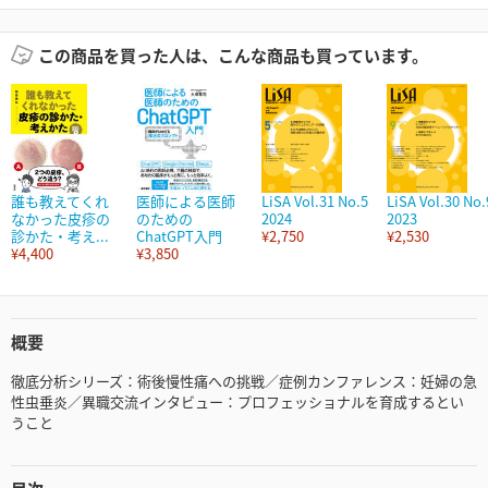
この商品を買った人は、こんな商品も買っています。
誰も教えてくれ
医師による医師
LiSA Vol.31 No.5
LiSA Vol.30 No.
なかった皮疹の
のための
2024
2023
診かた・考え...
ChatGPT入門
¥2,750
¥2,530
¥4,400
¥3,850
概要
徹底分析シリーズ：術後慢性痛への挑戦／症例カンファレンス：妊婦の急
性虫垂炎／異職交流インタビュー：プロフェッショナルを育成するとい
うこと