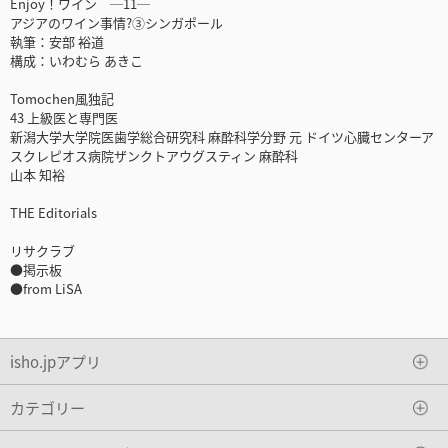
Enjoy！ワイン ─11─
アジアのワイン事情?③シンガポール
執筆：安部 裕道
構成：いわむら あきこ
Tomochen風独記
43 上級医と専門医
新潟大学大学院医歯学総合研究科 麻酔科学分野 元 ドイツ心臓センターア
スクレピオス病院ザンクトアウグスティン 麻酔科
山本 知裕
THE Editorials
リサクラブ
●掲示板
●from LiSA
isho.jpアプリ
カテゴリー