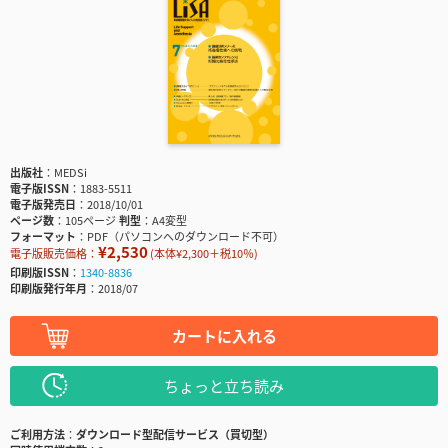
出版社
MEDSi
電子版ISSN
1883-5511
電子版発売日
2018/10/01
ページ数
105ページ
判型
A4変型
フォーマット
PDF（パソコンへのダウンロード不可）
¥2,530
電子版販売価格：
(本体¥2,300＋税10％)
印刷版ISSN
1340-8836
印刷版発行年月
2018/07
カートに入れる
ちょっと立ち読み
ご利用方法
ダウンロード型配信サービス（買切型）