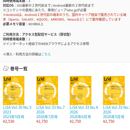
同時使用端末数
3
対応OS
iOS最新の２世代前まで / Android最新の２世代前まで
※コンテンツの使用にあたり、専用ビューアisho.jpが必要
※Androidは、Android２世代前の端末のうち、国内キャリア経由で販売されている端
末（Xperia、GALAXY、AQUOS、ARROWS、Nexusなど）にて動作確認しています
必要メモリ容量
60 MB以上
ご利用方法
アクセス型配信サービス（買切型）
同時使用端末数
1
※インターネット経由でのWEBブラウザによるアクセス参照
※導入・利用方法の詳細は
こちら
巻号一覧
LiSA Vol.30 No.5
LiSA Vol.33 No.7
LiSA Vol.33 No.6
LiSA Vol.33 No.
2023
2026
2026
2026
2023年5月号
2026年7月号
2026年6月号
2026年5月号
¥2,530
¥2,750
¥2,750
¥2,750