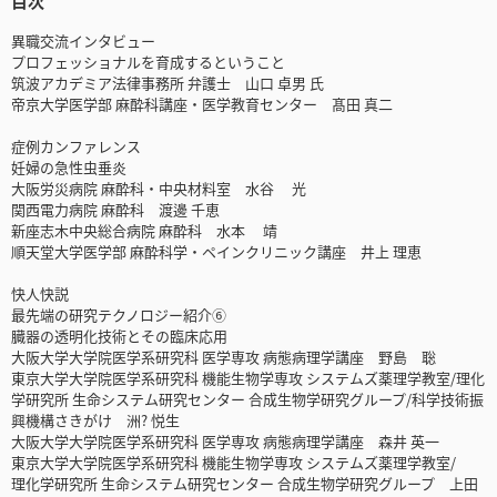
目次
異職交流インタビュー
プロフェッショナルを育成するということ
筑波アカデミア法律事務所 弁護士 山口 卓男 氏
帝京大学医学部 麻酔科講座・医学教育センター 髙田 真二
症例カンファレンス
妊婦の急性虫垂炎
大阪労災病院 麻酔科・中央材料室 水谷 光
関西電力病院 麻酔科 渡邊 千恵
新座志木中央総合病院 麻酔科 水本 靖
順天堂大学医学部 麻酔科学・ペインクリニック講座 井上 理恵
快人快説
最先端の研究テクノロジー紹介⑥
臓器の透明化技術とその臨床応用
大阪大学大学院医学系研究科 医学専攻 病態病理学講座 野島 聡
東京大学大学院医学系研究科 機能生物学専攻 システムズ薬理学教室/理化
学研究所 生命システム研究センター 合成生物学研究グループ/科学技術振
興機構さきがけ 洲? 悦生
大阪大学大学院医学系研究科 医学専攻 病態病理学講座 森井 英一
東京大学大学院医学系研究科 機能生物学専攻 システムズ薬理学教室/
理化学研究所 生命システム研究センター 合成生物学研究グループ 上田