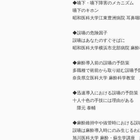
◆嚥下・嚥下障害のメカニズム
嚥下のキホン
昭和医科大学江東豊洲病院 耳鼻咽
◆誤嚥の危険因子
誤嚥はあなたのすぐそばに
昭和医科大学横浜市北部病院 麻酔
◆麻酔導入前の誤嚥の予防策
多職種で術前から取り組む誤嚥予
奈良県立医科大学 麻酔科学教室 
◆迅速導入における誤嚥の予防策
十人十色の手技には理由がある
隈元 泰輔
◆麻酔維持中や抜管時における誤
誤嚥は麻酔導入時にのみ生じるわ
旭川医科大学 麻酔・蘇生学講座 