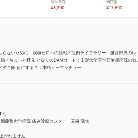
医学書院
南江堂
¥3,300
¥17,600
ならないために 誤嚥ゼロへの挑戦／症例ライブラリー：腰背部痛のレ
病／ちょっと拝見 となりのDAMカート：山形大学医学部附属病院の巻／
／夕ご飯 何にする？：本格ビーフシチュー
すな
慶應義塾大学病院 痛み診療センター 若泉 謙太
き上がれません