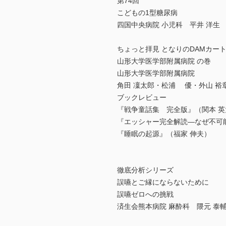
第74回
こどもの1型糖尿病
四国中央病院 小児科 平井 洋生
ちょっと拝見 となりのDAMカー
山形大学医学部附属病院 の巻
山形大学医学部附属病院
角田 凜太郎・松浦 優・外山 裕
ブックレビュー
『戦争童話集 完全版』（関本 英
『エッシャー完全解読—なぜ不可
『睡眠の起源』（福家 伸夫）
徹底分析シリーズ
誤嚥とご縁にならないために
誤嚥ゼロへの挑戦
済生会熊本病院 麻酔科 隈元 泰