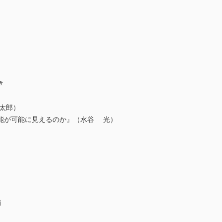
ト
章
太郎）
能が可能に見えるのか』（水谷 光）
輔