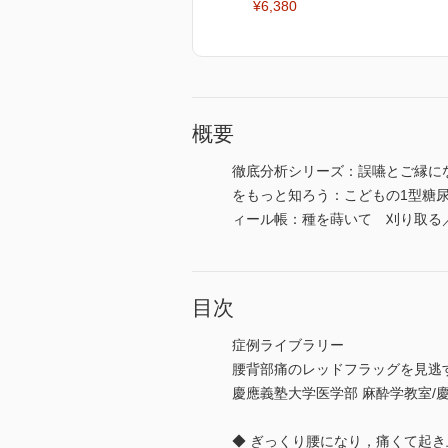
¥6,380
概要
徹底分析シリーズ：誤嚥とご縁に
をもっと知ろう：こどもの1型糖尿
ィール帳：種を蒔いて 刈り取る
目次
症例ライブラリー
腰背部痛のレッドフラッグを見逃
慶應義塾大学医学部 麻酔学教室/
◆ ぎっくり腰になり，痛くて起