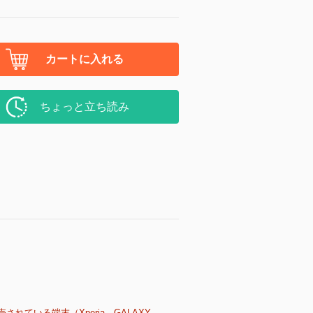
カートに入れる
ちょっと立ち読み
売されている端末（Xperia、GALAXY、