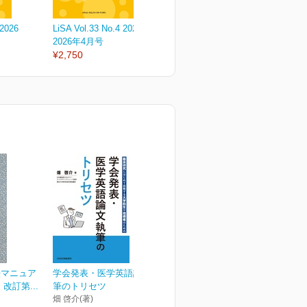
 2026
LiSA Vol.33 No.4 2026
LiSA Vol.33 No.3 2026
L
2026年4月号
2026年3月号
2
¥2,750
¥2,750
¥
法マニュア
学会発表・医学英語論文執
改訂第...
筆のトリセツ
畑 啓介(著)