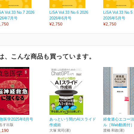
SA Vol.33 No.7 2026
LiSA Vol.33 No.6 2026
LiSA Vol.33 No.5
026年7月号
2026年6月号
2026年5月号
,750
¥2,750
¥2,750
は、こんな商品も買っています。
急医学2025年8月号
あっという間のAIスライド
経食道心エコー
るす出版
作成術
ル［Web動画付］ 
,190
大塚 篤司(著)
渡橋 和政(著)