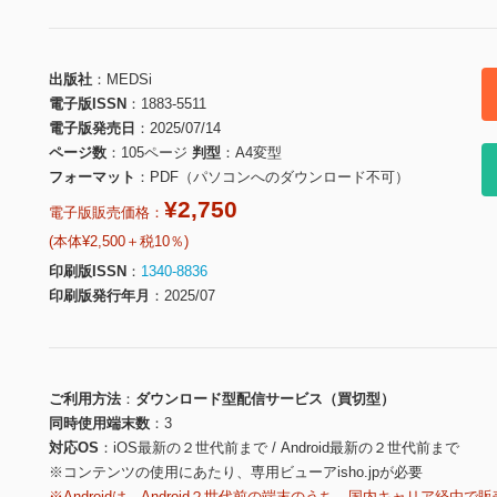
出版社
MEDSi
電子版ISSN
1883-5511
電子版発売日
2025/07/14
ページ数
105ページ
判型
A4変型
フォーマット
PDF（パソコンへのダウンロード不可）
¥2,750
電子版販売価格：
(本体¥2,500＋税10％)
印刷版ISSN
1340-8836
印刷版発行年月
2025/07
ご利用方法
ダウンロード型配信サービス（買切型）
同時使用端末数
3
対応OS
iOS最新の２世代前まで / Android最新の２世代前まで
※コンテンツの使用にあたり、専用ビューアisho.jpが必要
※Androidは、Android２世代前の端末のうち、国内キャリア経由で販