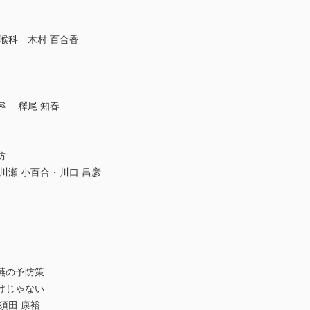
喉科 木村 百合香
科 釋尾 知春
防
川瀬 小百合・川口 昌彦
嚥の予防策
けじゃない
須田 康裕