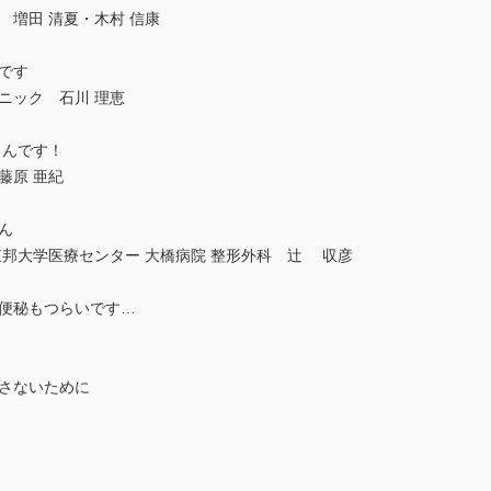
 増田 清夏・木村 信康
です
ニック 石川 理恵
るんです！
藤原 亜紀
ん
東邦大学医療センター 大橋病院 整形外科 辻 収彦
…便秘もつらいです…
逃さないために