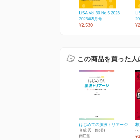
LiSA Vol.30 No.5 2023
Li
2023年5月号
2
¥2,530
¥2
この商品を買った人
はじめての脳波トリアージ
救
音成 秀一郎(著)
へ
南江堂
¥3