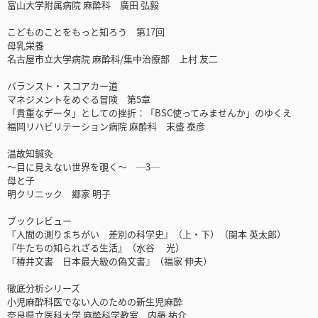
富山大学附属病院 麻酔科 廣田 弘毅
こどものことをもっと知ろう 第17回
母乳栄養
名古屋市立大学病院 麻酔科/集中治療部 上村 友二
バランスト・スコアカー道
マネジメントをめぐる冒険 第5章
「貴重なデータ」としての挫折：「BSC使ってみませんか」のゆくえ
福岡リハビリテーション病院 麻酔科 末盛 泰彦
温故知鍼灸
〜目に見えない世界を覗く〜 ─3─
母と子
明クリニック 郷家 明子
ブックレビュー
『人間の測りまちがい 差別の科学史』（上・下）（関本 英太郎）
『牛たちの知られざる生活』（水谷 光）
『椿井文書 日本最大級の偽文書』（福家 伸夫）
徹底分析シリーズ
小児麻酔科医でない人のための新生児麻酔
奈良県立医科大学 麻酔科学教室 内藤 祐介