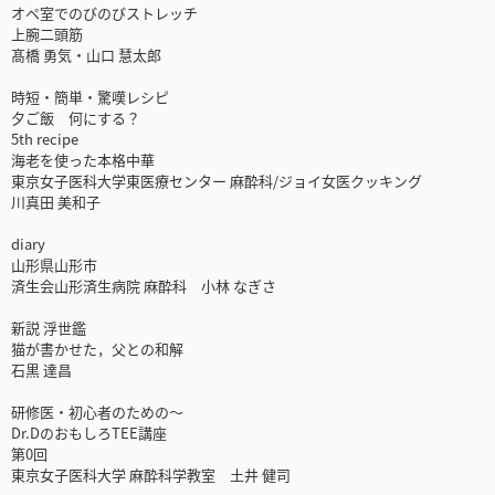
オペ室でのびのびストレッチ
上腕二頭筋
髙橋 勇気・山口 慧太郎
時短・簡単・驚嘆レシピ
夕ご飯 何にする？
5th recipe
海老を使った本格中華
東京女子医科大学東医療センター 麻酔科/ジョイ女医クッキング
川真田 美和子
diary
山形県山形市
済生会山形済生病院 麻酔科 小林 なぎさ
新説 浮世鑑
猫が書かせた，父との和解
石黒 達昌
研修医・初心者のための～
Dr.DのおもしろTEE講座
第0回
東京女子医科大学 麻酔科学教室 土井 健司