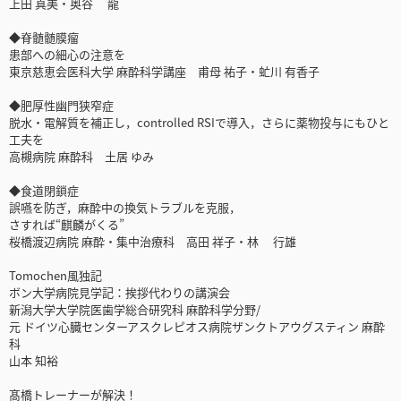
上田 真美・奥谷 龍
◆脊髄髄膜瘤
患部への細心の注意を
東京慈恵会医科大学 麻酔科学講座 甫母 祐子・虻川 有香子
◆肥厚性幽門狭窄症
脱水・電解質を補正し，controlled RSIで導入，さらに薬物投与にもひと
工夫を
高槻病院 麻酔科 土居 ゆみ
◆食道閉鎖症
誤嚥を防ぎ，麻酔中の換気トラブルを克服，
さすれば“麒麟がくる”
桜橋渡辺病院 麻酔・集中治療科 高田 祥子・林 行雄
Tomochen風独記
ボン大学病院見学記：挨拶代わりの講演会
新潟大学大学院医歯学総合研究科 麻酔科学分野/
元 ドイツ心臓センターアスクレピオス病院ザンクトアウグスティン 麻酔
科
山本 知裕
髙橋トレーナーが解決！