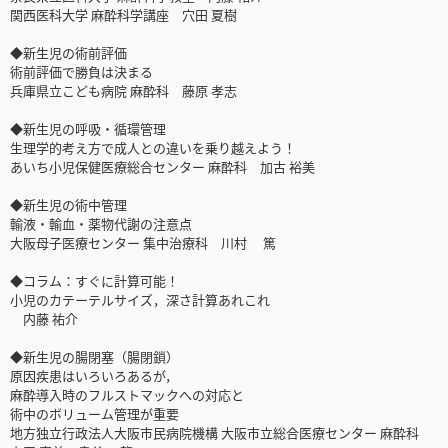
関西医科大学 麻酔科学講座 穴田 夏樹
◆新生児の術前評価
術前評価で勝負は決まる
兵庫県立こども病院 麻酔科 藤原 孝志
◆新生児の呼吸・循環管理
生理学的考え方で成人との違いを乗り越えよう！
あいち小児保健医療総合センター 麻酔科 加古 裕美
◆新生児の術中管理
輸液・輸血・薬物代謝の注意点
大阪母子医療センター 集中治療科 川村 篤
◆コラム：すぐに計算可能！
小児のカテーテルサイズ，深さ計算あれこれ
内藤 祐介
◆新生児の腸閉塞（腸閉鎖）
原因疾患はいろいろあるが，
麻酔導入時のフルストマックへの対応と
術中のボリューム管理が重要
地方独立行政法人大阪市民病院機構 大阪市立総合医療センター 麻酔科