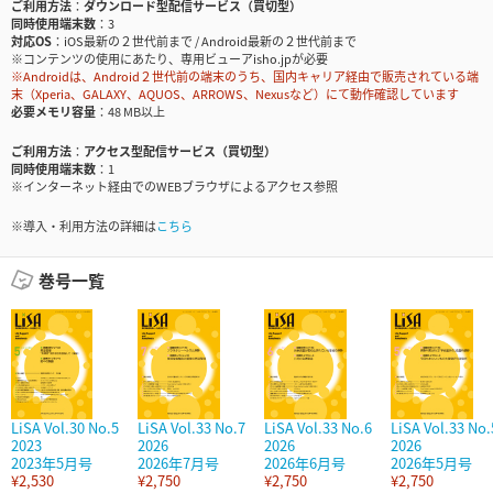
ご利用方法
ダウンロード型配信サービス（買切型）
同時使用端末数
3
対応OS
iOS最新の２世代前まで / Android最新の２世代前まで
※コンテンツの使用にあたり、専用ビューアisho.jpが必要
※Androidは、Android２世代前の端末のうち、国内キャリア経由で販売されている端
末（Xperia、GALAXY、AQUOS、ARROWS、Nexusなど）にて動作確認しています
必要メモリ容量
48 MB以上
ご利用方法
アクセス型配信サービス（買切型）
同時使用端末数
1
※インターネット経由でのWEBブラウザによるアクセス参照
※導入・利用方法の詳細は
こちら
巻号一覧
LiSA Vol.30 No.5
LiSA Vol.33 No.7
LiSA Vol.33 No.6
LiSA Vol.33 No.
2023
2026
2026
2026
2023年5月号
2026年7月号
2026年6月号
2026年5月号
¥2,530
¥2,750
¥2,750
¥2,750