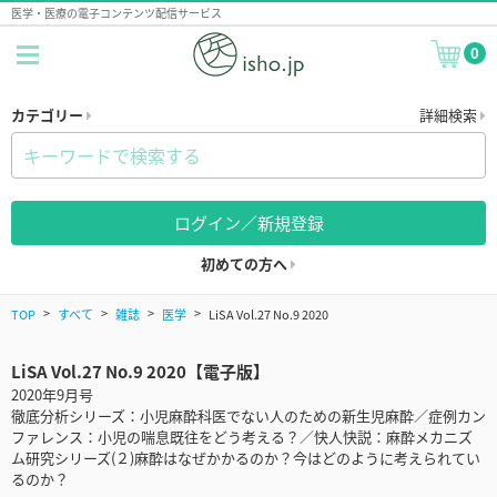
医学・医療の電子コンテンツ配信サービス
0
カテゴリー
詳細検索
ログイン／新規登録
初めての方へ
TOP
すべて
雑誌
医学
LiSA Vol.27 No.9 2020
LiSA Vol.27 No.9 2020【電子版】
2020年9月号
徹底分析シリーズ：小児麻酔科医でない人のための新生児麻酔／症例カン
ファレンス：小児の喘息既往をどう考える？／快人快説：麻酔メカニズ
ム研究シリーズ(２)麻酔はなぜかかるのか？今はどのように考えられてい
るのか？