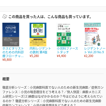
この商品を買った人は、こんな商品も買っています。
ホスピタリスト
内科レジデント
小児科ファース
レジデントノー
のための内科診
の鉄則 第4版
トタッチ
ト Vol.20 No.9
療フローチャ...
¥5,280
¥4,400
¥2,200
¥8,800
概要
徹底分析シリーズ：小児麻酔科医でない人のための新生児麻酔／症例カン
ファレンス：小児の喘息既往をどう考える？／快人快説：麻酔メカニズ
ム研究シリーズ(２)麻酔はなぜかかるのか？今はどのように考えられてい
るのか？ 徹底分析シリーズ：小児麻酔科医でない人のための新生児麻酔
症例カンファレンス：小児の喘息既往をどう考える？