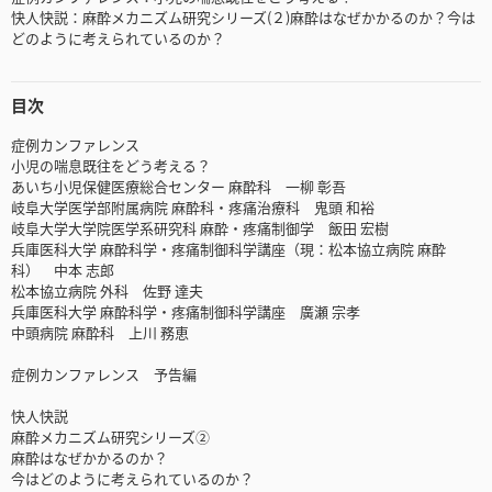
快人快説：麻酔メカニズム研究シリーズ(２)麻酔はなぜかかるのか？今は
どのように考えられているのか？
目次
症例カンファレンス
小児の喘息既往をどう考える？
あいち小児保健医療総合センター 麻酔科 一柳 彰吾
岐阜大学医学部附属病院 麻酔科・疼痛治療科 鬼頭 和裕
岐阜大学大学院医学系研究科 麻酔・疼痛制御学 飯田 宏樹
兵庫医科大学 麻酔科学・疼痛制御科学講座（現：松本協立病院 麻酔
科） 中本 志郎
松本協立病院 外科 佐野 達夫
兵庫医科大学 麻酔科学・疼痛制御科学講座 廣瀬 宗孝
中頭病院 麻酔科 上川 務恵
症例カンファレンス 予告編
快人快説
麻酔メカニズム研究シリーズ②
麻酔はなぜかかるのか？
今はどのように考えられているのか？