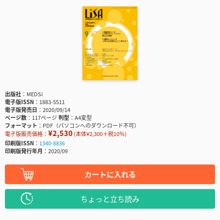
出版社
MEDSi
電子版ISSN
1883-5511
電子版発売日
2020/09/14
ページ数
117ページ
判型
A4変型
フォーマット
PDF（パソコンへのダウンロード不可）
¥2,530
電子版販売価格：
(本体¥2,300＋税10％)
印刷版ISSN
1340-8836
印刷版発行年月
2020/09
カートに入れる
ちょっと立ち読み