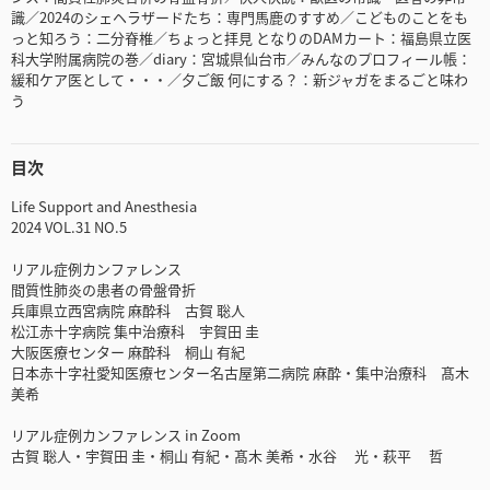
識／2024のシェヘラザードたち：専門馬鹿のすすめ／こどものことをも
っと知ろう：二分脊椎／ちょっと拝見 となりのDAMカート：福島県立医
科大学附属病院の巻／diary：宮城県仙台市／みんなのプロフィール帳：
緩和ケア医として・・・／夕ご飯 何にする？：新ジャガをまるごと味わ
う
目次
Life Support and Anesthesia
2024 VOL.31 NO.5
リアル症例カンファレンス
間質性肺炎の患者の骨盤骨折
兵庫県立西宮病院 麻酔科 古賀 聡人
松江赤十字病院 集中治療科 宇賀田 圭
大阪医療センター 麻酔科 桐山 有紀
日本赤十字社愛知医療センター名古屋第二病院 麻酔・集中治療科 髙木
美希
リアル症例カンファレンス in Zoom
古賀 聡人・宇賀田 圭・桐山 有紀・髙木 美希・水谷 光・萩平 哲