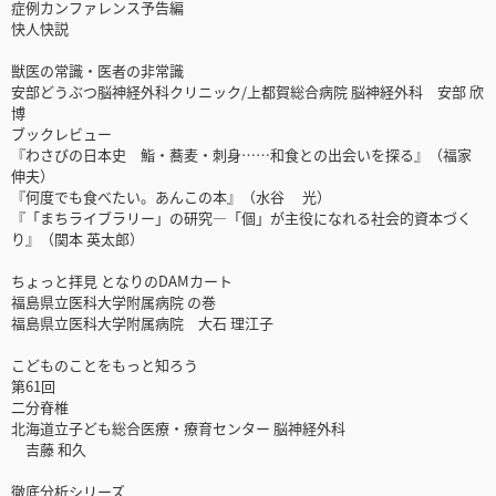
症例カンファレンス予告編
快人快説
獣医の常識・医者の非常識
安部どうぶつ脳神経外科クリニック/上都賀総合病院 脳神経外科 安部 欣
博
ブックレビュー
『わさびの日本史 鮨・蕎麦・刺身……和食との出会いを探る』（福家
伸夫）
『何度でも食べたい。あんこの本』（水谷 光）
『「まちライブラリー」の研究—「個」が主役になれる社会的資本づく
り』（関本 英太郎）
ちょっと拝見 となりのDAMカート
福島県立医科大学附属病院 の巻
福島県立医科大学附属病院 大石 理江子
こどものことをもっと知ろう
第61回
二分脊椎
北海道立子ども総合医療・療育センター 脳神経外科
吉藤 和久
徹底分析シリーズ