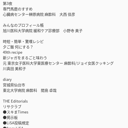
第3夜
専門馬鹿のすすめ
心臓病センター榊原病院 麻酔科 大西 佳彦
みんなのプロフィール帳
旭川医科大学病院 緩和ケア診療部 小野寺 美子
時短・簡単・驚嘆レシピ
夕ご飯 何にする？
49th recipe
新ジャガをまるごと味わう
元 東京女子医科大学東医療センター 麻酔科/ジョイ女医クッキング
川真田 美和子
diary
宮城県仙台市
東北大学病院 麻酔科 間島 卓哉
THE Editorials
リサクラブ
●スキまTimes
●掲示板
●LiSA投稿規定