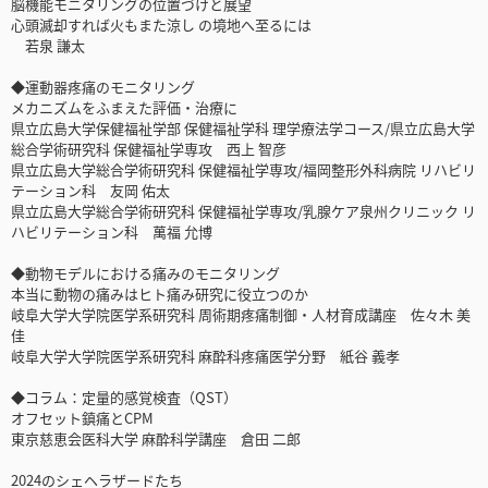
脳機能モニタリングの位置づけと展望
心頭滅却すれば火もまた涼し の境地へ至るには
若泉 謙太
◆運動器疼痛のモニタリング
メカニズムをふまえた評価・治療に
県立広島大学保健福祉学部 保健福祉学科 理学療法学コース/県立広島大学
総合学術研究科 保健福祉学専攻 西上 智彦
県立広島大学総合学術研究科 保健福祉学専攻/福岡整形外科病院 リハビリ
テーション科 友岡 佑太
県立広島大学総合学術研究科 保健福祉学専攻/乳腺ケア泉州クリニック リ
ハビリテーション科 萬福 允博
◆動物モデルにおける痛みのモニタリング
本当に動物の痛みはヒト痛み研究に役立つのか
岐阜大学大学院医学系研究科 周術期疼痛制御・人材育成講座 佐々木 美
佳
岐阜大学大学院医学系研究科 麻酔科疼痛医学分野 紙谷 義孝
◆コラム：定量的感覚検査（QST）
オフセット鎮痛とCPM
東京慈恵会医科大学 麻酔科学講座 倉田 二郎
2024のシェヘラザードたち