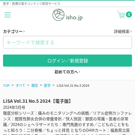
医学・医療の電子コンテンツ配信サービス
0
カテゴリー
詳細検索
ログイン／新規登録
初めての方へ
TOP
すべて
雑誌
医学
LiSA Vol.31 No.5 2024
LiSA Vol.31 No.5 2024【電子版】
2024年5月号
徹底分析シリーズ：痛みのモニタリングへの挑戦／リアル症例カンファレ
ンス：間質性肺炎合併の骨盤骨折／快人快説：獣医の常識・医者の非常
識／2024のシェヘラザードたち：専門馬鹿のすすめ／こどものことをも
っと知ろう：二分脊椎／ちょっと拝見 となりのDAMカート：福島県立医