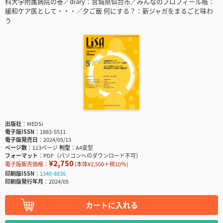
科大学附属病院の巻／diary：宮城県仙台市／みんなのプロフィール帳：
緩和ケア医として・・・／夕ご飯 何にする？：新ジャガをまるごと味わ
う
出版社
MEDSi
電子版ISSN
1883-5511
電子版発売日
2024/05/13
ページ数
113ページ
判型
A4変型
フォーマット
PDF（パソコンへのダウンロード不可）
¥2,750
電子版販売価格：
(本体¥2,500＋税10％)
印刷版ISSN
1340-8836
印刷版発行年月
2024/05
カートに入れる