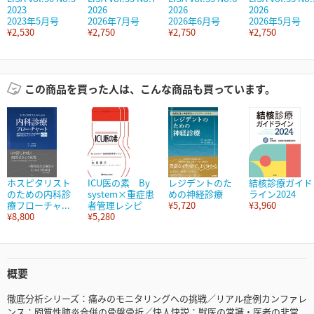
2023
2026
2026
2026
2023年5月号
2026年7月号
2026年6月号
2026年5月号
¥2,530
¥2,750
¥2,750
¥2,750
この商品を買った人は、こんな商品も買っています。
ホスピタリスト
ICU医の素 By
レジデントのた
結核診療ガイド
のための内科診
system×重症患
めの神経診療
ライン2024
療フローチャ...
者管理レシピ
¥5,720
¥3,960
¥8,800
¥5,280
概要
徹底分析シリーズ：痛みのモニタリングへの挑戦／リアル症例カンファレ
ンス：間質性肺炎合併の骨盤骨折／快人快説：獣医の常識・医者の非常