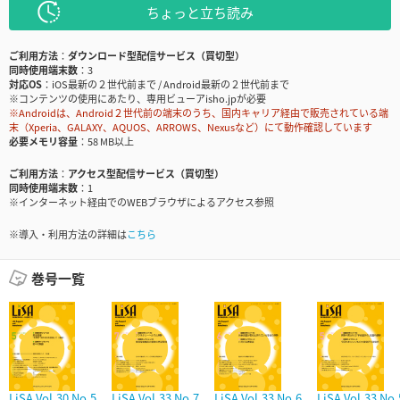
ちょっと立ち読み
ご利用方法
ダウンロード型配信サービス（買切型）
同時使用端末数
3
対応OS
iOS最新の２世代前まで / Android最新の２世代前まで
※コンテンツの使用にあたり、専用ビューアisho.jpが必要
※Androidは、Android２世代前の端末のうち、国内キャリア経由で販売されている端
末（Xperia、GALAXY、AQUOS、ARROWS、Nexusなど）にて動作確認しています
必要メモリ容量
58 MB以上
ご利用方法
アクセス型配信サービス（買切型）
同時使用端末数
1
※インターネット経由でのWEBブラウザによるアクセス参照
※導入・利用方法の詳細は
こちら
巻号一覧
LiSA Vol.30 No.5
LiSA Vol.33 No.7
LiSA Vol.33 No.6
LiSA Vol.33 No.