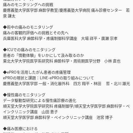
痛みのモニタリングへの挑戦
慶應義塾大学医学部 麻酔学教室/慶應義塾大学病院 痛み診療センター 若
泉 謙太
◆術中の痛みのモニタリング
痛みの客観的評価への挑戦とその先へ
兵庫医科大学 麻酔科学・疼痛制御科学講座 大場 祥平・廣瀬 宗孝
◆ICUでの痛みのモニタリング
患者の「情動体験」をいかにして汲み取るのか
東北大学大学院医学系研究科 麻酔科学・周術期医学分野 小林 直也
◆ePROを活用したがん患者の疼痛管理
ePROの現状と課題：LINE-ePROの取り組みについて
慶應義塾大学医学部 一般・消化器外科 四方 翔平・林田 哲・北川 雄光
◆慢性痛のモニタリング
データ駆動型研究による慢性痛診療の進化
順天堂大学大学院医学研究科 疼痛制御学/順天堂大学医学部 麻酔科学・ペ
インクリニック講座 山田 恵子
順天堂大学医学部 麻酔科学・ペインクリニック講座 池宮 博子
◆痛み医療における