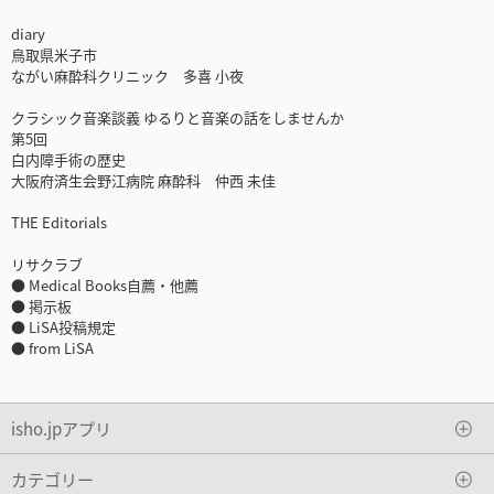
diary
鳥取県米子市
ながい麻酔科クリニック 多喜 小夜
クラシック音楽談義 ゆるりと音楽の話をしませんか
第5回
白内障手術の歴史
大阪府済生会野江病院 麻酔科 仲西 未佳
THE Editorials
リサクラブ
● Medical Books自薦・他薦
● 掲示板
● LiSA投稿規定
● from LiSA
isho.jpアプリ
カテゴリー