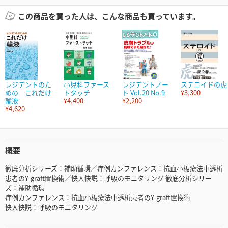
この商品を買った人は、こんな商品も買っています。
レジデントのた
小児科ファース
レジデントノー
ステロイドの虎
めの これだけ
トタッチ
ト Vol.20 No.9
¥3,300
輸液
¥4,400
¥2,200
¥4,620
概要
徹底分析シリーズ：補助循環／症例カンファレンス：抗血小板療法中透析
患者のY-graft置換術／快人快説：呼吸のモニタリング 徹底分析シリー
ズ：補助循環
症例カンファレンス：抗血小板療法中透析患者のY-graft置換術
快人快説：呼吸のモニタリング