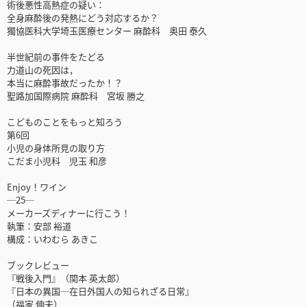
術後悪性高熱症の疑い：
全身麻酔後の発熱にどう対応するか？
獨協医科大学埼玉医療センター 麻酔科 奥田 泰久
半世紀前の事件をたどる
力道山の死因は，
本当に麻酔事故だったか！？
聖路加国際病院 麻酔科 宮坂 勝之
こどものことをもっと知ろう
第6回
小児の身体所見の取り方
こだま小児科 児玉 和彦
Enjoy！ワイン
─25─
メーカーズディナーに行こう！
執筆：安部 裕道
構成：いわむら あきこ
ブックレビュー
『戦後入門』（関本 英太郎）
『日本の異国─在日外国人の知られざる日常』
（福家 伸夫）