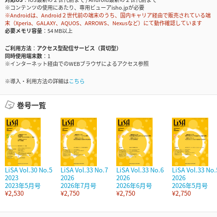
※コンテンツの使用にあたり、専用ビューアisho.jpが必要
※Androidは、Android２世代前の端末のうち、国内キャリア経由で販売されている端
末（Xperia、GALAXY、AQUOS、ARROWS、Nexusなど）にて動作確認しています
必要メモリ容量
54 MB以上
ご利用方法
アクセス型配信サービス（買切型）
同時使用端末数
1
※インターネット経由でのWEBブラウザによるアクセス参照
※導入・利用方法の詳細は
こちら
巻号一覧
LiSA Vol.30 No.5
LiSA Vol.33 No.7
LiSA Vol.33 No.6
LiSA Vol.33 No.
2023
2026
2026
2026
2023年5月号
2026年7月号
2026年6月号
2026年5月号
¥2,530
¥2,750
¥2,750
¥2,750