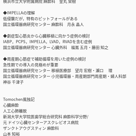
横浜市立大学附属病院 麻酔科 金丸 栄樹
◆IMPELLAの理解
低侵襲だが，特有のピットフォールがある
国立循環器病研究センター 麻酔科 月永 晶人
◆劇症型心筋炎から心臓移植に向かう症例の検討
IABP，PCPS，IMPELLA，LVAD，RVADを含む症例
国立循環器病研究センター 心臓外科 福嶌 五月・藤田 知之
◆周産期心筋症で補助循環を用いた症例の検討
急性期での導入の見極めが重要
国立循環器病研究センター 移植医療部 望月 宏樹・瀨口 理
国立循環器病研究センター 小児循環器・周産期部門周産期・婦人科部
神谷 千津子
Tomochen風独記
心臓麻酔
人工心肺離脱
新潟大学大学院医歯学総合研究科 麻酔科学分野/
元 ドイツ心臓センターアスクレピオス病院
ザンクトアウグスティン 麻酔科
山本 知裕