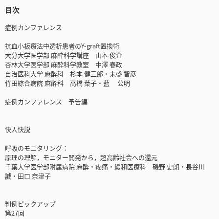
目次
症例カンファレンス
抗血小板療法中透析患者のY-graft置換術
大分大学医学部 麻酔科学講座 山本 俊介
杏林大学医学部 麻酔科学教室 中澤 春政
自治医科大学 麻酔科 杉本 健三郎・末盛 智彦
竹田綜合病院 麻酔科 高橋 葉子・藍 公明
症例カンファレンス 予告編
快人快説
呼吸のモニタリング：
原理の理解，モニター開発から，超高齢社会への還元
千葉大学医学部附属病院 麻酔・疼痛・緩和医療科 磯野 史朗・長谷川
誠・田口 奈津子
判例ピックアップ
第27回