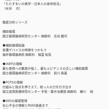
『たたずまいの美学─日本人の身体技法』
（水谷 光）
徹底分析シリーズ
補助循環
国立循環器病研究センター 麻酔科 吉谷 健司
◆補助循環総論
各種デバイスの特徴をつかもう
福井循環器病院 麻酔科 稲冨 佑弦
◆IABPの理解
最も使用への敷居が低く，最もエビデンスの乏しい補助循環
国立循環器病研究センター 麻酔科 前川 真基
◆PCPSの理解
仕組みと弱点を押さえて，助っ人の力を引き出す
国立成育医療研究センター 手術・集中治療部 麻酔科 蜷川 純
◆VADの循環管理
右心不全の理解とRVAD装着まで