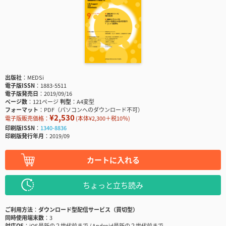
出版社
MEDSi
電子版ISSN
1883-5511
電子版発売日
2019/09/16
ページ数
121ページ
判型
A4変型
フォーマット
PDF（パソコンへのダウンロード不可）
¥2,530
電子版販売価格：
(本体¥2,300＋税10％)
印刷版ISSN
1340-8836
印刷版発行年月
2019/09
カートに入れる
ちょっと立ち読み
ご利用方法
ダウンロード型配信サービス（買切型）
同時使用端末数
3
対応OS
iOS最新の２世代前まで / Android最新の２世代前まで