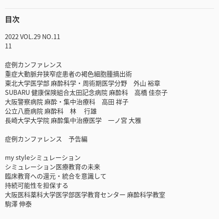
目次
2022 VOL.29 NO.11
11
症例カンファレンス
重症大動脈弁狭窄症患者の褐色細胞腫摘出術
東北大学医学部 麻酔科学・周術期医学分野 外山 裕章
SUBARU 健康保険組合太田記念病院 麻酔科 高橋 佳奈子
大阪警察病院 麻酔・集中治療科 高田 祥子
公立八鹿病院 麻酔科 林 行雄
長崎大学大学院 麻酔集中治療医学 一ノ宮 大雅
症例カンファレンス 予告編
my styleシミュレーション
シミュレーション医療教育の未来
臨床教育への還元・統合を意識して
持続可能性を担保する
大阪医科薬科大学医学部医学教育センター 麻酔科学教室
駒澤 伸泰