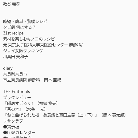
紙谷 義孝
時短・簡単・驚嘆レシピ
夕ご飯 何にする？
31st recipe
素材を楽しむキノコのレシピ
元 東京女子医科大学東医療センター 麻酔科/
ジョイ女医クッキング
川真田 美和子
diary
奈良県奈良市
市立奈良病院 麻酔科 岡本 亜紀
THE Editorials
ブックレビュー
『隠居すごろく』（福家 伸夫）
『茶の本』（水谷 光）
『ねじ曲げられた桜 美意識と軍国主義（上・下）』（関本 英太郎）
リサクラブ
●掲示板
●LiSAカレンダー