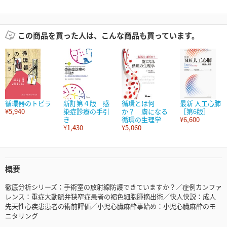
この商品を買った人は、こんな商品も買っています。
循環器のトビラ
新訂第４版 感
循環とは何
最新 人工心肺
¥5,940
染症診療の手引
か？ 虜になる
［第6版］
き
循環の生理学
¥6,600
¥1,430
¥5,060
概要
徹底分析シリーズ：手術室の放射線防護できていますか？／症例カンファ
レンス：重症大動脈弁狭窄症患者の褐色細胞腫摘出術／快人快説：成人
先天性心疾患患者の術前評価／小児心臓麻酔事始め：小児心臓麻酔のモ
ニタリング