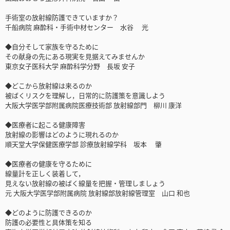
手術室の放射線防護できていますか？
千船病院 麻酔科・手術中材センター 水谷 光
◆自分そして家族を守るために
その献身の先にある現実を見据えてみませんか
東京女子医科大学 麻酔科学分野 長坂 安子
◆どこから放射線は来るのか
被ばくリスクを理解し，日常的に防護策を意識しよう
大阪大学医学部附属病院医療技術部 放射線部門 柳川 康洋
◆医療者に起こる健康障害
放射線の影響はどのように現れるのか
順天堂大学保健医療学部 診療放射線学科 坂本 肇
◆医療者の健康を守るために
線量計を正しく装着して，
見えない放射線の被ばく線量を把握・管理しましょう
元 大阪大学医学部附属病院 放射線部放射線管理室 山口 和也
◆どのように防護できるのか
防護の必要性と具体策を知る