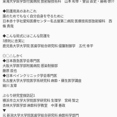
東海大学医学部付属病院 放射線技術科 山本 和幸・會田 直史・藤嶋 啓介
◆防護用具のあれこれ
誰のためでもなく自分自身を守るために
日本赤十字社愛知医療センター名古屋第二病院 医療技術部放射線科 西
條 貴哉
◆こんな術式にはこんな防護を
3原則に忠実に
鹿児島大学大学院 医歯学総合研究科 侵襲制御学 五代 幸平
◎◯△しかく
◆日本救急医学会専門医
大阪大学医学部附属病院 感染制御部
藤原 辰也
◆日本ペインクリニック学会専門医
名古屋大学大学院医学系研究科 麻酔・蘇生医学講座
絹川 友章
ぶらり研究室探訪記1
横浜市立大学大学院医学研究科 生理学 宮﨑 智之
杏林大学医学部 麻酔科学教室 中澤 春政
▼
元 新潟大学大学院医歯学総合研究科 麻酔科学部門