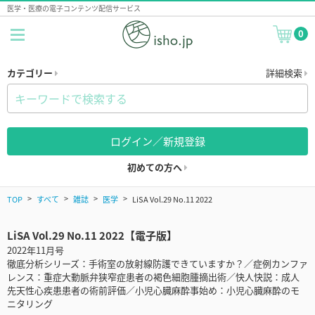
医学・医療の電子コンテンツ配信サービス
0
カテゴリー
詳細検索
ログイン／新規登録
初めての方へ
TOP
すべて
雑誌
医学
LiSA Vol.29 No.11 2022
LiSA Vol.29 No.11 2022【電子版】
2022年11月号
徹底分析シリーズ：手術室の放射線防護できていますか？／症例カンファ
レンス：重症大動脈弁狭窄症患者の褐色細胞腫摘出術／快人快説：成人
先天性心疾患患者の術前評価／小児心臓麻酔事始め：小児心臓麻酔のモ
ニタリング