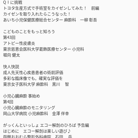
QⅠに挑戦
トヨタ生産方式で手術室をカイゼンしてみた！ 前編
カイゼンを取り入れたらこうなった！
あいち小児保健医療総合センター 麻酔科 一柳 彰吾
こどものことをもっと知ろう
第43回
アトピー性皮膚炎
東京慈恵会医科大学葛飾医療センター 小児科
堀向 健太
快人快説
成人先天性心疾患患者の術前評価
多彩な臨床像でも，確実な評価を
東京女子医科大学 麻酔科 黒川 智
小児心臓麻酔 事始め
第4回
小児心臓麻酔のモニタリング
岡山大学病院 小児麻酔科 金澤 伴幸
がっくんといっしょ エコー解剖のひろば 予告編
はじめに エコー解剖は楽しい遊び♪
函館おおむら整形外科病院 石田 岳