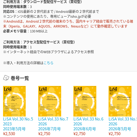
ご利用方法
ダウンロード型配信サービス（買切型）
同時使用端末数
3
対応OS
iOS最新の２世代前まで / Android最新の２世代前まで
※コンテンツの使用にあたり、専用ビューアisho.jpが必要
※Androidは、Android２世代前の端末のうち、国内キャリア経由で販売されている端
末（Xperia、GALAXY、AQUOS、ARROWS、Nexusなど）にて動作確認しています
必要メモリ容量
130 MB以上
ご利用方法
アクセス型配信サービス（買切型）
同時使用端末数
1
※インターネット経由でのWEBブラウザによるアクセス参照
※導入・利用方法の詳細は
こちら
巻号一覧
LiSA Vol.30 No.5
LiSA Vol.33 No.7
LiSA Vol.33 No.6
LiSA Vol.33 No.
2023
2026
2026
2026
2023年5月号
2026年7月号
2026年6月号
2026年5月号
¥2,530
¥2,750
¥2,750
¥2,750