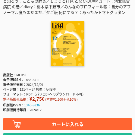
と知ろう：こどもの肺炎／ちょっと拝見 となりのDAMカート：河北総合
病院 の巻／diary：栃木県下野市／みんなのプロフィール帳：自分のアブ
ノーマル度もまだまだ／夕ご飯 何にする？：あったかトマトグラタン
出版社
MEDSi
電子版ISSN
1883-5511
電子版発売日
2024/12/09
ページ数
121ページ
判型
A4変型
フォーマット
PDF（パソコンへのダウンロード不可）
¥2,750
電子版販売価格：
(本体¥2,500＋税10％)
印刷版ISSN
1340-8836
印刷版発行年月
2024/12
カートに入れる