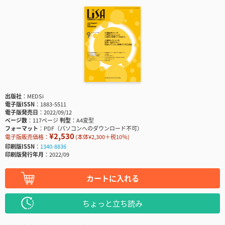
出版社
MEDSi
電子版ISSN
1883-5511
電子版発売日
2022/09/12
ページ数
117ページ
判型
A4変型
フォーマット
PDF（パソコンへのダウンロード不可）
¥2,530
電子版販売価格：
(本体¥2,300＋税10％)
印刷版ISSN
1340-8836
印刷版発行年月
2022/09
カートに入れる
ちょっと立ち読み