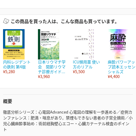
この商品を買った人は、こんな商品も買っています。
内科レジデント
日本リウマチ学
ICU頻用薬 使い
麻酔パワーアッ
の鉄則 第4版
会 関節リウマ
方のリアル
プ読本エッセン
¥5,280
チ診療ガイド...
¥5,500
シャルズ
¥3,960
¥4,400
概要
徹底分析シリーズ：心電図Advanced 心電図の理解を一歩進める／症例カ
ンファレンス：肥満・喘息があり，禁煙もできない患者の子宮全摘術／小
児心臓麻酔事始め：術前経胸壁心エコー・心臓カテーテル検査のポイン
ト