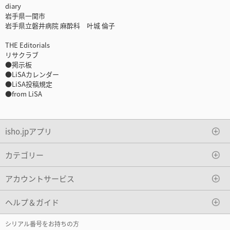
diary
岩手県一関市
岩手県立磐井病院 麻酔科 叶城 倫子
THE Editorials
リサクラブ
●掲示板
●LiSAカレンダー
●LiSA投稿規定
●from LiSA
isho.jpアプリ
カテゴリー
アカウントサービス
ヘルプ＆ガイド
シリアル番号をお持ちの方