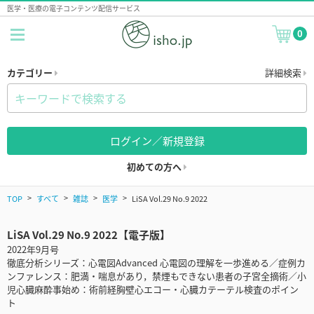
医学・医療の電子コンテンツ配信サービス
0
カテゴリー
詳細検索
ログイン／新規登録
初めての方へ
TOP
すべて
雑誌
医学
LiSA Vol.29 No.9 2022
LiSA Vol.29 No.9 2022【電子版】
2022年9月号
徹底分析シリーズ：心電図Advanced 心電図の理解を一歩進める／症例カ
ンファレンス：肥満・喘息があり，禁煙もできない患者の子宮全摘術／小
児心臓麻酔事始め：術前経胸壁心エコー・心臓カテーテル検査のポイン
ト