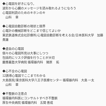
◆心電図を好きになり，
波形から心臓のメッセージを読み取れるようになろう
心電図判読のためのキホンのキ
山科 章
◆心電図自動診断の現状と限界
心電計の機械診断をどこまで信じてよいか
東武鉄道株式会社診療所/心電図自動診断を考える会/日本医科大学 加藤
貴雄
◆虚血の心電図
個々の心電図所見は大事にしつつ
包括的にリスク評価を行うことが大切
慶應義塾大学病院 循環器内科 猪原 拓
◆心不全の心電図
12誘導心電図でここまでわかる
大島医院/東京医科大学八王子医療センター 循環器内科 大島 一太
山科 章
◆不整脈の注意点
循環器内科医にコンサルトすべき不整脈
厚生中央病院 循環器内科 五関 善成