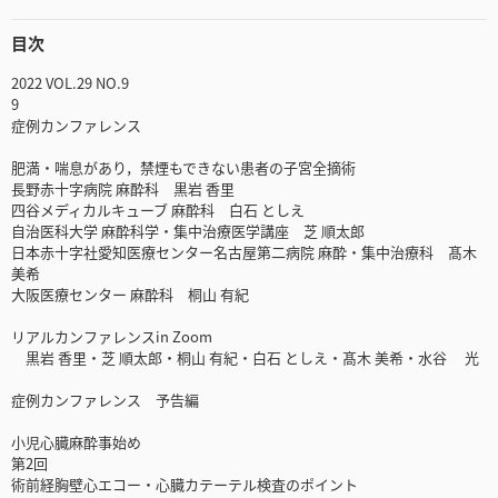
目次
2022 VOL.29 NO.9
9
症例カンファレンス
肥満・喘息があり，禁煙もできない患者の子宮全摘術
長野赤十字病院 麻酔科 黒岩 香里
四谷メディカルキューブ 麻酔科 白石 としえ
自治医科大学 麻酔科学・集中治療医学講座 芝 順太郎
日本赤十字社愛知医療センター名古屋第二病院 麻酔・集中治療科 髙木
美希
大阪医療センター 麻酔科 桐山 有紀
リアルカンファレンスin Zoom
黒岩 香里・芝 順太郎・桐山 有紀・白石 としえ・髙木 美希・水谷 光
症例カンファレンス 予告編
小児心臓麻酔事始め
第2回
術前経胸壁心エコー・心臓カテーテル検査のポイント