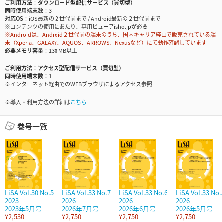
ご利用方法
ダウンロード型配信サービス（買切型）
同時使用端末数
3
対応OS
iOS最新の２世代前まで / Android最新の２世代前まで
※コンテンツの使用にあたり、専用ビューアisho.jpが必要
※Androidは、Android２世代前の端末のうち、国内キャリア経由で販売されている端
末（Xperia、GALAXY、AQUOS、ARROWS、Nexusなど）にて動作確認しています
必要メモリ容量
138 MB以上
ご利用方法
アクセス型配信サービス（買切型）
同時使用端末数
1
※インターネット経由でのWEBブラウザによるアクセス参照
※導入・利用方法の詳細は
こちら
巻号一覧
LiSA Vol.30 No.5
LiSA Vol.33 No.7
LiSA Vol.33 No.6
LiSA Vol.33 No.
2023
2026
2026
2026
2023年5月号
2026年7月号
2026年6月号
2026年5月号
¥2,530
¥2,750
¥2,750
¥2,750