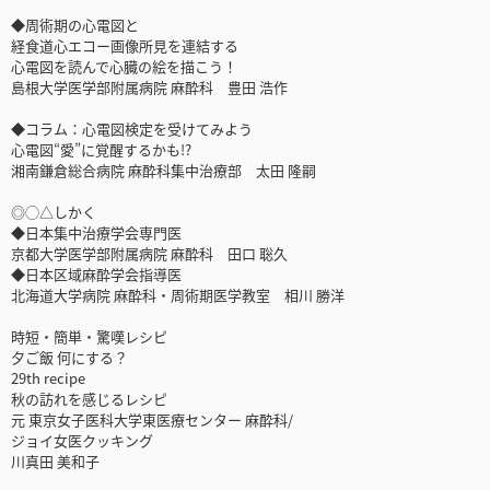
◆周術期の心電図と
経食道心エコー画像所見を連結する
心電図を読んで心臓の絵を描こう！
島根大学医学部附属病院 麻酔科 豊田 浩作
◆コラム：心電図検定を受けてみよう
心電図“愛”に覚醒するかも!?
湘南鎌倉総合病院 麻酔科集中治療部 太田 隆嗣
◎◯△しかく
◆日本集中治療学会専門医
京都大学医学部附属病院 麻酔科 田口 聡久
◆日本区域麻酔学会指導医
北海道大学病院 麻酔科・周術期医学教室 相川 勝洋
時短・簡単・驚嘆レシピ
夕ご飯 何にする？
29th recipe
秋の訪れを感じるレシピ
元 東京女子医科大学東医療センター 麻酔科/
ジョイ女医クッキング
川真田 美和子