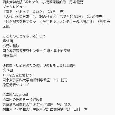
岡山大学病院 IVRセンター 小児循環器部門 馬場 健児
ブックレビュー
『家を せおって 歩いた』（水谷 光）
『古代中国の日常生活 24の仕事と生活でたどる1日』（福家 伸夫）
『何が記者を殺すのか 大阪発ドキュメンタリーの現場から』（関本 英
太郎）
こどものことをもっと知ろう
第41回
小児の輸液
国立成育医療研究センター 手術・集中治療部
加藤 宏樹
研修医・初心者のためのDr.DのおもしろTEE講座
第24回
TEEを安全に使おう！
東京女子医科大学 麻酔科学教室 土井 健司
徹底分析シリーズ
心電図Advanced
心電図の理解を一歩進める
東京慈恵会医科大学 麻酔科学講座 坪川 恒久
桐生大学・桐生大学短期大学部 医療保健学部 山科 章