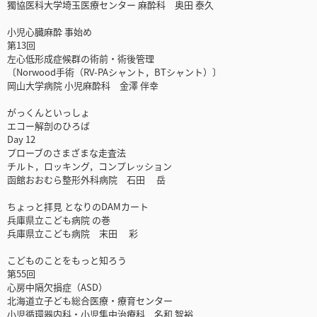
獨協医科大学埼玉医療センター 麻酔科 奥田 泰久
小児心臓麻酔 事始め
第13回
左心低形成症候群の術前・術後管理
〔Norwood手術（RV-PAシャント，BTシャント）〕
岡山大学病院 小児麻酔科 金澤 伴幸
がっくんといっしょ
エコー解剖のひろば
Day 12
プローブのさまざまな走査法
チルト，ロッキング，コンプレッション
函館おおむら整形外科病院 石田 岳
ちょっと拝見 となりのDAMカート
兵庫県立こども病院 の巻
兵庫県立こども病院 末田 彩
こどものことをもっと知ろう
第55回
心房中隔欠損症（ASD）
北海道立子ども総合医療・療育センター
小児循環器内科・小児集中治療科 名和 智裕