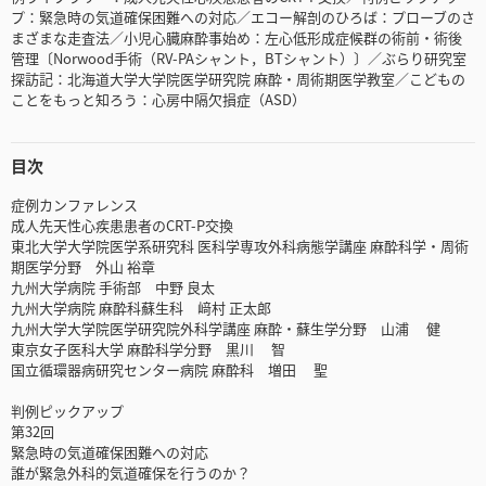
プ：緊急時の気道確保困難への対応／エコー解剖のひろば：プローブのさ
まざまな走査法／小児心臓麻酔事始め：左心低形成症候群の術前・術後
管理〔Norwood手術（RV-PAシャント，BTシャント）〕／ぶらり研究室
探訪記：北海道大学大学院医学研究院 麻酔・周術期医学教室／こどもの
ことをもっと知ろう：心房中隔欠損症（ASD）
目次
症例カンファレンス
成人先天性心疾患患者のCRT-P交換
東北大学大学院医学系研究科 医科学専攻外科病態学講座 麻酔科学・周術
期医学分野 外山 裕章
九州大学病院 手術部 中野 良太
九州大学病院 麻酔科蘇生科 﨑村 正太郎
九州大学大学院医学研究院外科学講座 麻酔・蘇生学分野 山浦 健
東京女子医科大学 麻酔科学分野 黒川 智
国立循環器病研究センター病院 麻酔科 増田 聖
判例ピックアップ
第32回
緊急時の気道確保困難への対応
誰が緊急外科的気道確保を行うのか？