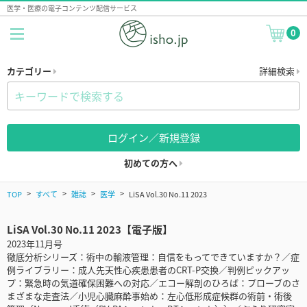
医学・医療の電子コンテンツ配信サービス
0
カテゴリー
詳細検索
ログイン／新規登録
初めての方へ
TOP
すべて
雑誌
医学
LiSA Vol.30 No.11 2023
LiSA Vol.30 No.11 2023【電子版】
2023年11月号
徹底分析シリーズ：術中の輸液管理：自信をもってできていますか？／症
例ライブラリー：成人先天性心疾患患者のCRT-P交換／判例ピックアッ
プ：緊急時の気道確保困難への対応／エコー解剖のひろば：プローブのさ
まざまな走査法／小児心臓麻酔事始め：左心低形成症候群の術前・術後