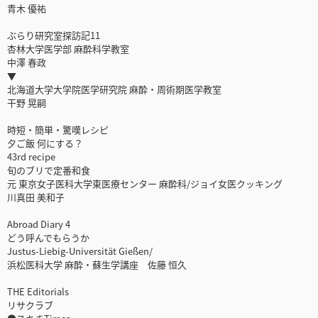
青木 優祐
ぶらり研究室探訪記11
杏林大学医学部 麻酔科学教室
中澤 春政
▼
北海道大学大学院医学研究院 麻酔・周術期医学教室
干野 晃嗣
時短・簡単・驚嘆レシピ
夕ご飯 何にする？
43rd recipe
旬のブリで定番和食
元 東京女子医科大学東医療センター 麻酔科/ジョイ女医クッキング
川真田 美和子
Abroad Diary 4
どう呼んでもらうか
Justus-Liebig-Universität Gießen/
浜松医科大学 麻酔・蘇生学講座 佐藤 恒久
THE Editorials
リサクラブ