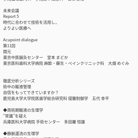
未来会議
Report 5
時代に合わせて技術を活用し，
よりよい医療へ
Acupoint dialogue
第11回
関元
東京中医鍼灸センター 堂本 まどか
東京医科歯科大学病院 麻酔・蘇生・ペインクリニック科 大畑 めぐみ
徹底分析シリーズ
術中の輸液管理
自信をもってできていますか？
鹿児島大学大学院医歯学総合研究科 侵襲制御学 五代 幸平
◆周術期輸液の生理学
“常識”を疑え
兵庫医科大学病院 手術センター 多田羅 恒雄
◆静脈還流の生理学