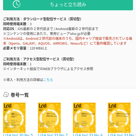
ちょっと立ち読み
ご利用方法
ダウンロード型配信サービス（買切型）
同時使用端末数
3
対応OS
iOS最新の２世代前まで / Android最新の２世代前まで
※コンテンツの使用にあたり、専用ビューアisho.jpが必要
※Androidは、Android２世代前の端末のうち、国内キャリア経由で販売されている端
末（Xperia、GALAXY、AQUOS、ARROWS、Nexusなど）にて動作確認しています
必要メモリ容量
120 MB以上
ご利用方法
アクセス型配信サービス（買切型）
同時使用端末数
1
※インターネット経由でのWEBブラウザによるアクセス参照
※導入・利用方法の詳細は
こちら
巻号一覧
LiSA Vol.30 No.5
LiSA Vol.33 No.7
LiSA Vol.33 No.6
LiSA Vol.33 No.