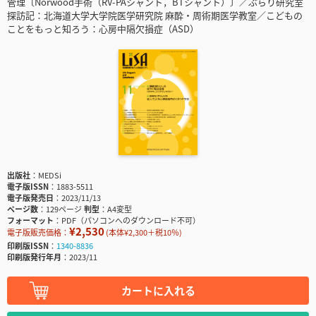
管理〔Norwood手術（RV-PAシャント，BTシャント）〕／ぶらり研究室
探訪記：北海道大学大学院医学研究院 麻酔・周術期医学教室／こどもの
ことをもっと知ろう：心房中隔欠損症（ASD）
出版社
MEDSi
電子版ISSN
1883-5511
電子版発売日
2023/11/13
ページ数
129ページ
判型
A4変型
フォーマット
PDF（パソコンへのダウンロード不可）
¥2,530
電子版販売価格：
(本体¥2,300＋税10％)
印刷版ISSN
1340-8836
印刷版発行年月
2023/11
カートに入れる