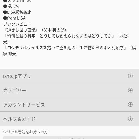
●スキまTimes
●掲示板
●LiSA投稿規定
●from LiSA
ブックレビュー
『逝きし世の面影』（関本 英太郎）
『習慣と脳の科学 どうしても変えられないのはどうしてか』（水谷
光）
『コウモリはウイルスを抱いて空を翔ぶ 生き物たちのネオ免疫学』（福
家 伸夫）
isho.jpアプリ
カテゴリー
アカウントサービス
ヘルプ＆ガイド
シリアル番号をお持ちの方