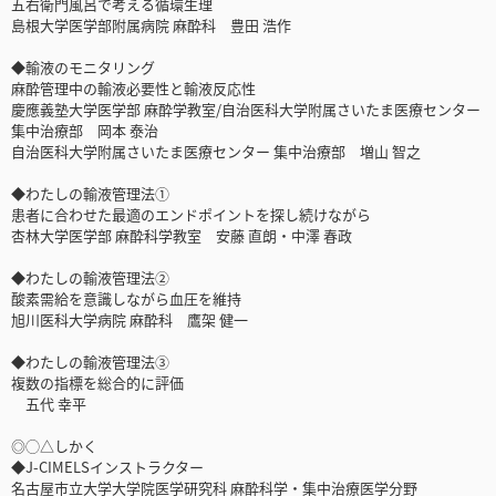
五右衛門風呂で考える循環生理
島根大学医学部附属病院 麻酔科 豊田 浩作
◆輸液のモニタリング
麻酔管理中の輸液必要性と輸液反応性
慶應義塾大学医学部 麻酔学教室/自治医科大学附属さいたま医療センター
集中治療部 岡本 泰治
自治医科大学附属さいたま医療センター 集中治療部 増山 智之
◆わたしの輸液管理法①
患者に合わせた最適のエンドポイントを探し続けながら
杏林大学医学部 麻酔科学教室 安藤 直朗・中澤 春政
◆わたしの輸液管理法②
酸素需給を意識しながら血圧を維持
旭川医科大学病院 麻酔科 鷹架 健一
◆わたしの輸液管理法③
複数の指標を総合的に評価
五代 幸平
◎◯△しかく
◆J-CIMELSインストラクター
名古屋市立大学大学院医学研究科 麻酔科学・集中治療医学分野