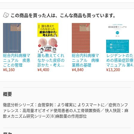
この商品を買った人は、こんな商品も買っています。
総合内科病棟マ
誰も教えてくれ
総合内科病棟マ
レジデントのた
ニュアル 疾患
なかった皮疹の
ニュアル 病棟
めの感染症診療
ごとの管理
診かた・考え...
業務の基礎
マニュアル 第4..
¥6,160
¥4,400
¥4,840
¥13,200
概要
徹底分析シリーズ：血管穿刺：より確実に よりスマートに／症例カンフ
ァレンス：高用量オピオイド使用患者の人工骨頭置換術／ 快人快説：麻
酔メカニズム研究シリーズ(８)麻酔薬の作用部位