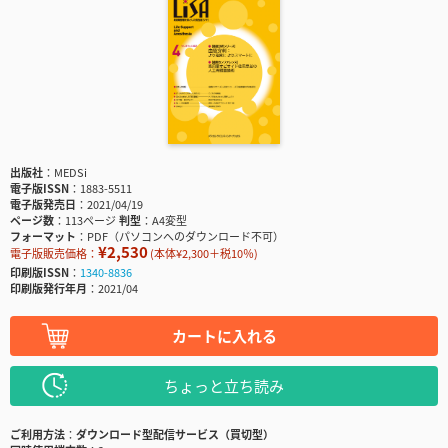
出版社
MEDSi
電子版ISSN
1883-5511
電子版発売日
2021/04/19
ページ数
113ページ
判型
A4変型
フォーマット
PDF（パソコンへのダウンロード不可）
¥2,530
電子版販売価格：
(本体¥2,300＋税10％)
印刷版ISSN
1340-8836
印刷版発行年月
2021/04
カートに入れる
ちょっと立ち読み
ご利用方法
ダウンロード型配信サービス（買切型）