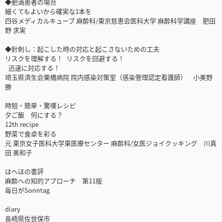
◆肥満患者の場合
細くてもよいから確実な1本を
四谷メディカルキューブ 麻酔科/東京慈恵会医科大学 麻酔科学講座 肥田
野 求実
◆針刺し：起こした時の対応と起こさないための工夫
リスクを理解する！ リスクを回避する！
迅速に対応する！
埼玉県済生会栗橋病院 院内感染対策室（感染管理認定看護師） 小美野
勝
時短・簡単・驚嘆レシピ
夕ご飯 何にする？
12th recipe
野菜で食卓を彩る
元 東京女子医科大学東医療センター 麻酔科/女医ジョイクッキング 川真
田 美和子
はへほの書評
麻酔への知的アプローチ 第11版
毎日がSonntag
diary
長崎県佐世保市