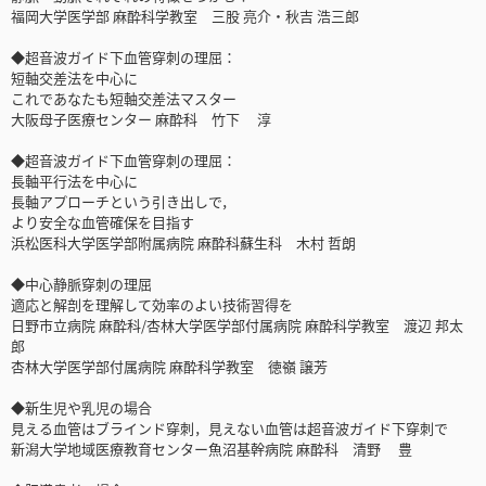
福岡大学医学部 麻酔科学教室 三股 亮介・秋吉 浩三郎
◆超音波ガイド下血管穿刺の理屈：
短軸交差法を中心に
これであなたも短軸交差法マスター
大阪母子医療センター 麻酔科 竹下 淳
◆超音波ガイド下血管穿刺の理屈：
長軸平行法を中心に
長軸アプローチという引き出しで，
より安全な血管確保を目指す
浜松医科大学医学部附属病院 麻酔科蘇生科 木村 哲朗
◆中心静脈穿刺の理屈
適応と解剖を理解して効率のよい技術習得を
日野市立病院 麻酔科/杏林大学医学部付属病院 麻酔科学教室 渡辺 邦太
郎
杏林大学医学部付属病院 麻酔科学教室 徳嶺 譲芳
◆新生児や乳児の場合
見える血管はブラインド穿刺，見えない血管は超音波ガイド下穿刺で
新潟大学地域医療教育センター魚沼基幹病院 麻酔科 清野 豊