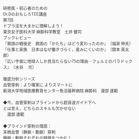
研修医・初心者のための
Dr.DのおもしろTEE講座
第7回
ドプラ法を大まかに理解しよう！
東京女子医科大学 麻酔科学教室 土井 健司
ブックレビュー
『貧困の戦後史 貧困の「かたち」はどう変わったのか』（福家 伸夫）
『仕事と家族 日本はなぜ働きづらく，産みにくいのか』（関本 英太
郎）
『広い宇宙に地球人しか見当たらない75の理由─フェルミのパラドック
ス』（水谷 光）
徹底分析シリーズ
血管穿刺：より確実に よりスマートに
新潟大学地域医療教育センター魚沼基幹病院 麻酔科 渡部 達範
◆今，血管穿刺はブラインドから超音波ガイド下へ
とは言え，どちらのスキルも欠かせない
渡部 達範
◆ブラインド穿刺の理屈：
末梢血管（静脈・動脈）穿刺
静脈・動脈それぞれの特徴をつかむ！