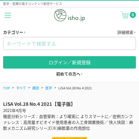
医学・医療の電子コンテンツ配信サービス
0
カテゴリー
詳細検索
ログイン／新規登録
初めての方へ
TOP
すべて
雑誌
医学
LiSA Vol.28 No.4 2021
LiSA Vol.28 No.4 2021【電子版】
2021年4月号
徹底分析シリーズ：血管穿刺：より確実に よりスマートに／症例カンフ
ァレンス：高用量オピオイド使用患者の人工骨頭置換術／ 快人快説：麻
酔メカニズム研究シリーズ(８)麻酔薬の作用部位