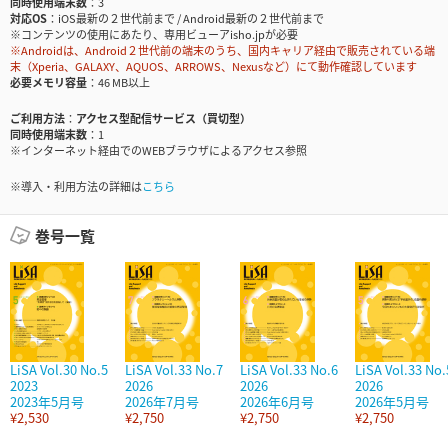
同時使用端末数
3
対応OS
iOS最新の２世代前まで / Android最新の２世代前まで
※コンテンツの使用にあたり、専用ビューアisho.jpが必要
※Androidは、Android２世代前の端末のうち、国内キャリア経由で販売されている端
末（Xperia、GALAXY、AQUOS、ARROWS、Nexusなど）にて動作確認しています
必要メモリ容量
46 MB以上
ご利用方法
アクセス型配信サービス（買切型）
同時使用端末数
1
※インターネット経由でのWEBブラウザによるアクセス参照
※導入・利用方法の詳細は
こちら
巻号一覧
LiSA Vol.30 No.5
LiSA Vol.33 No.7
LiSA Vol.33 No.6
LiSA Vol.33 No.
2023
2026
2026
2026
2023年5月号
2026年7月号
2026年6月号
2026年5月号
¥2,530
¥2,750
¥2,750
¥2,750