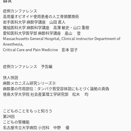
目次
症例カンファレンス
高用量オピオイド使用患者の人工骨頭置換術
岩手医科大学 麻酔学講座 山田 直人
獨協医科大学 麻酔科学講座 高薄 敏史・山口 重樹
愛知医科大学医学部 麻酔科学講座 畠山 登
Massachusetts General Hospital, Clinical instructor Department of
Anesthesia,
Critical Care and Pain Medicine 影本 容子
症例カンファレンス 予告編
快人快説
麻酔メカニズム研究シリーズ⑧
麻酔薬の作用部位：タンパク質受容体説にもとづく論拠の真偽
徳島大学大学院 社会産業理工学研究部 松木 均
こどものことをもっと知ろう
第24回
こどもの腎機能
名古屋市立大学病院 小児科 中野 優