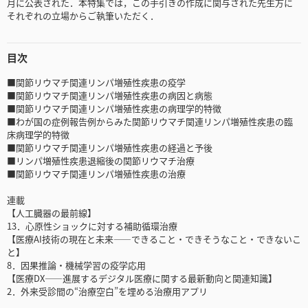
月に公表された．本特集では，この手引きの作成に関与された先生方に
それぞれの立場からご執筆いただく．
目次
■関節リウマチ関連リンパ増殖性疾患の疫学
■関節リウマチ関連リンパ増殖性疾患の病因と病態
■関節リウマチ関連リンパ増殖性疾患の病理学的特徴
■わが国の症例報告例からみた関節リウマチ関連リンパ増殖性疾患の臨
床病理学的特徴
■関節リウマチ関連リンパ増殖性疾患の経過と予後
■リンパ増殖性疾患退縮後の関節リウマチ治療
■関節リウマチ関連リンパ増殖性疾患の治療
連載
【人工臓器の最前線】
13．心原性ショックに対する補助循環治療
【医療AI技術の現在と未来――できること・できそうなこと・できないこ
と】
8．因果推論・機械学習の疫学応用
【医療DX――進展するデジタル医療に関する最新動向と関連知識】
2．外来受診間の“治療空白”を埋める治療用アプリ