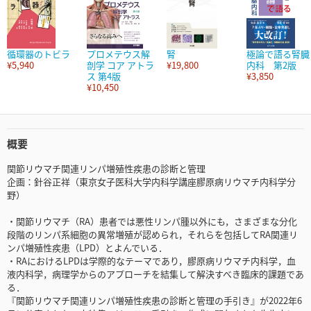
循環器のトビラ
プロメテウス解
腎
極論で語る腎臓
¥5,940
剖学 コア アトラ
¥19,800
内科 第2版
ス 第4版
¥3,850
¥10,450
概要
関節リウマチ関連リンパ増殖性疾患の診断と管理
企画：針谷正祥（東京女子医科大学内科学講座膠原病リウマチ内科学分
野）
・関節リウマチ（RA）患者では悪性リンパ腫以外にも，さまざまな分化
段階のリンパ系細胞の異常増殖が認められ，それらを包括してRA関連リ
ンパ増殖性疾患（LPD）とよんでいる．
・RAにおけるLPDは学際的なテーマであり，膠原病リウマチ内科学，血
液内科学，病理学からのアプローチを結集して解決すべき臨床的課題であ
る．
『関節リウマチ関連リンパ増殖性疾患の診断と管理の手引き』が2022年6