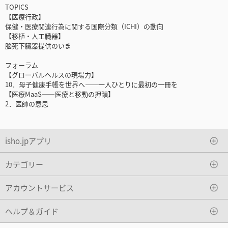
TOPICS
【医療行政】
保健・医療関連行為に関する国際分類（ICHI）の動向
【移植・人工臓器】
脳死下臓器提供のいま
フォーラム
【グローバルヘルスの現場力】
10．母子健康手帳を世界へ――一人ひとりに最初の一冊を
【医療MaaS――医療と移動の押韻】
2．医師の意思
isho.jpアプリ
カテゴリー
アカウントサービス
ヘルプ＆ガイド