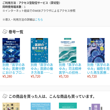
ご利用方法
アクセス型配信サービス（買切型）
同時使用端末数
1
※インターネット経由でのWEBブラウザによるアクセス参照
※導入・利用方法の詳細は
こちら
巻号一覧
別冊「医学のあ
別冊「医学のあ
別冊「医学のあ
別冊「医学のあ
ゆみ」医療分野
ゆみ」医師の働
ゆみ」司法精神
ゆみ」細胞を用
におけるブロ...
き方改革――...
医学への招待...
いた再生医療...
¥5,280
¥5,720
¥5,720
¥5,720
この商品を買った人は、こんな商品も買っています。