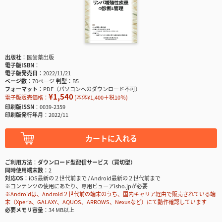
出版社
医歯薬出版
電子版ISBN
電子版発売日
2022/11/21
ページ数
70ページ
判型
B5
フォーマット
PDF（パソコンへのダウンロード不可）
¥1,540
電子版販売価格：
(本体¥1,400＋税10％)
印刷版ISSN
0039-2359
印刷版発行年月
2022/11
カートに入れる
ご利用方法
ダウンロード型配信サービス（買切型）
同時使用端末数
2
対応OS
iOS最新の２世代前まで / Android最新の２世代前まで
※コンテンツの使用にあたり、専用ビューアisho.jpが必要
※Androidは、Android２世代前の端末のうち、国内キャリア経由で販売されている端
末（Xperia、GALAXY、AQUOS、ARROWS、Nexusなど）にて動作確認しています
必要メモリ容量
34 MB以上