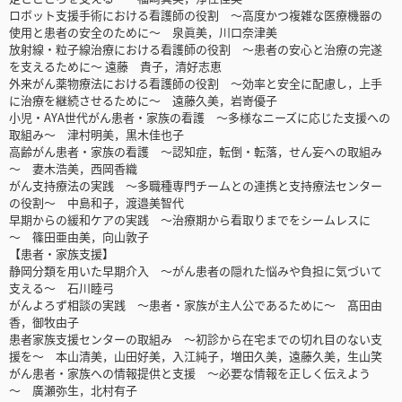
ロボット支援手術における看護師の役割 ～高度かつ複雑な医療機器の
使用と患者の安全のために～ 泉眞美，川口奈津美
放射線・粒子線治療における看護師の役割 ～患者の安心と治療の完遂
を支えるために～ 遠藤 貴子，清好志恵
外来がん薬物療法における看護師の役割 ～効率と安全に配慮し，上手
に治療を継続させるために～ 遠藤久美，岩嵜優子
小児・AYA世代がん患者・家族の看護 ～多様なニーズに応じた支援への
取組み～ 津村明美，黒木佳也子
高齢がん患者・家族の看護 ～認知症，転倒・転落，せん妄への取組み
～ 妻木浩美，西岡香織
がん支持療法の実践 ～多職種専門チームとの連携と支持療法センター
の役割～ 中島和子，渡邉美智代
早期からの緩和ケアの実践 ～治療期から看取りまでをシームレスに
～ 篠田亜由美，向山敦子
【患者・家族支援】
静岡分類を用いた早期介入 ～がん患者の隠れた悩みや負担に気づいて
支える～ 石川睦弓
がんよろず相談の実践 ～患者・家族が主人公であるために～ 髙田由
香，御牧由子
患者家族支援センターの取組み ～初診から在宅までの切れ目のない支
援を～ 本山清美，山田好美，入江純子，増田久美，遠藤久美，生山笑
がん患者・家族への情報提供と支援 ～必要な情報を正しく伝えよう
～ 廣瀬弥生，北村有子