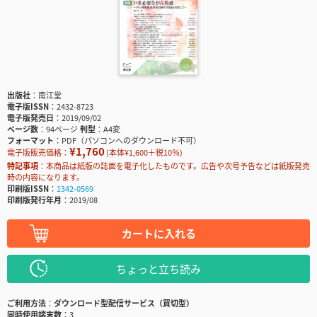
出版社
南江堂
電子版ISSN
2432-8723
電子版発売日
2019/09/02
ページ数
94ページ
判型
A4変
フォーマット
PDF（パソコンへのダウンロード不可）
¥1,760
電子版販売価格：
(本体¥1,600＋税10％)
特記事項
本商品は紙版の誌面を電子化したものです。広告や次号予告などは紙版発売
時の内容になります。
印刷版ISSN
1342-0569
印刷版発行年月
2019/08
カートに入れる
ちょっと立ち読み
ご利用方法
ダウンロード型配信サービス（買切型）
同時使用端末数
3