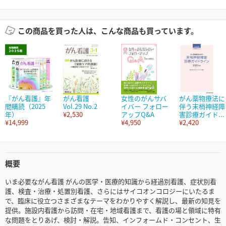
この商品を買った人は、こんな商品も買っています。
『がん看護』年
がん看護
女性のがんサバ
がん薬物療法に
間購読（2025
Vol.29 No.2
イバー フォロー
伴う末梢神経障
年）
¥2,530
アップQ&A
害診療ガイド...
¥14,999
¥4,950
¥2,420
概要
いま必要ながん看護 がんの医学・医療的知識から経過別看護、症状別看
護、検査・治療・処置別看護、さらにはサイコオンコロジーにいたるま
で、臨床に役立つさまざまなテーマをわかりやすく解説し、最新の知見を
提供。施設内看護から訪問・在宅・地域看護まで、看護の場と領域に特有
な問題をとりあげ、検討・解説。告知、インフォームド・コンセント、生