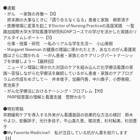
●連載
・がん ～家族の肖像～【8】
終末期の大事なときに「語り合えなくなる」患者と家族 柳原清子
・医療現場に変革を起こすDoctor of Nursing Practiceの高度実践 ～聖
路加国際大学大学院看護学研究科DNPコースでの学びを活かした実践のリ
アルタイムレポート～【5】
仕事・授業・研究 ～私のリアルな学生生活～ 小山美樹
・Margaret Newman の健康の理論に導かれたとき，あなたのがん看護実
践はさらに開かれる ～がん患者・家族とのケアリングパートナーシッ
プを体験しよう～【最終回】
ニューマン理論に導かれた対話のケアを組み込んだ化学療法看護の実
践～苦悩しながら化学療法を継続しているがん患者・家族のケアプログ
ラムの作成をめざして～ 井本俊子，加藤円香，中川典子，小野美樹，
青池英子
・がん化学療法におけるナーシング・プロブレム【99】
PARP阻害薬の理解と看護支援 菅野かおり
●特別寄稿
早期緩和ケアを導入する外来がん看護面談の効果的な方法の検討 鈴木
やよひ，安藤詳子，光行多佳子，牛山喜久恵，堀涼恵，杉村鮎美，杉田豊
子
●My Favorite Medicine!! 私が注目している抗がん薬を紹介します
【4】