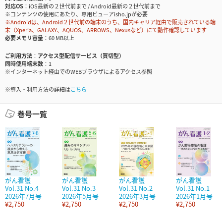
対応OS
iOS最新の２世代前まで / Android最新の２世代前まで
※コンテンツの使用にあたり、専用ビューアisho.jpが必要
※Androidは、Android２世代前の端末のうち、国内キャリア経由で販売されている端
末（Xperia、GALAXY、AQUOS、ARROWS、Nexusなど）にて動作確認しています
必要メモリ容量
60 MB以上
ご利用方法
アクセス型配信サービス（買切型）
同時使用端末数
1
※インターネット経由でのWEBブラウザによるアクセス参照
※導入・利用方法の詳細は
こちら
巻号一覧
がん看護
がん看護
がん看護
がん看護
Vol.31 No.4
Vol.31 No.3
Vol.31 No.2
Vol.31 No.1
2026年7月号
2026年5月号
2026年3月号
2026年1月号
¥2,750
¥2,750
¥2,750
¥2,750