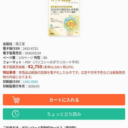
出版社
南江堂
電子版ISSN
2432-8723
電子版発売日
2026/02/24
ページ数
115ページ
判型
B5
フォーマット
PDF（パソコンへのダウンロード不可）
¥2,750
電子版販売価格：
(本体¥2,500＋税10％)
特記事項
本商品は紙版の誌面を電子化したものです。広告や次号予告などは紙版発売
時の内容になります。
印刷版ISSN
1342-0569
印刷版発行年月
2026/03
カートに入れる
ちょっと立ち読み
ご利用方法
ダウンロード型配信サービス（買切型）