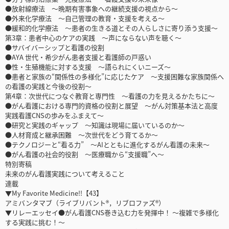
●放射線療法 〜晩期有害事象への継続支援の視点から〜
●外来化学療法 〜自己管理の教育・支援を考える〜
●緩和的化学療法 〜患者の生きる道とその人らしさに寄り添う支援〜
第3章：患者中心のケアの実践 〜声にならない声を聴く〜
●サバイバーシップと看護の役割
●AYA 世代・希少がん患者支援と看護師の戸惑い
●性・生殖機能に対する支援 〜語られにくいニーズ〜
●患者と家族の“関係性の多様化”に応じたケア 〜支援困難な家族関係へ
の看護の実践と今後の役割〜
第4章：次世代につなぐ教育と専門性 〜看護の力を見えるかたちに〜
●がん看護における専門的資格の役割と展望 〜がん対策基本法と高度
実践看護CNSの歩みをふまえて〜
●研究と実践のギャップ 〜知識は現場に届いているのか〜
●人材育成と継承困難 〜次世代をどう育てるか〜
●テクノロジーと“看る力” 〜AIとともに進化するがん看護の未来〜
●がん看護の社会的役割 〜医療職から“支援職”へ〜
特別寄稿
未来のがん看護実践について考えること
連載
▼My Favorite Medicine!!【43】
アミバンタマブ（ライブリバント®，リブロファズ®）
▼リレーエッセイ●がん看護CNS巻き込む力を発揮中！ 〜複雑で多様化
する実践に挑む！〜