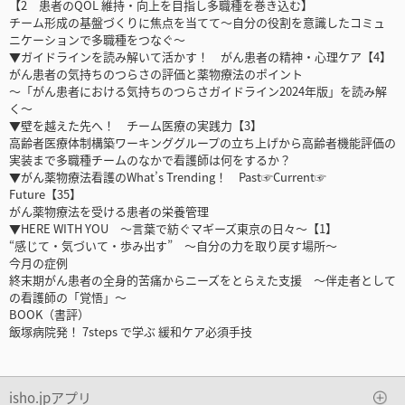
【2 患者のQOL 維持・向上を目指し多職種を巻き込む】
チーム形成の基盤づくりに焦点を当てて〜自分の役割を意識したコミュ
ニケーションで多職種をつなぐ〜
▼ガイドラインを読み解いて活かす！ がん患者の精神・心理ケア【4】
がん患者の気持ちのつらさの評価と薬物療法のポイント
〜「がん患者における気持ちのつらさガイドライン2024年版」を読み解
く〜
▼壁を越えた先へ！ チーム医療の実践力【3】
高齢者医療体制構築ワーキンググループの立ち上げから高齢者機能評価の
実装まで多職種チームのなかで看護師は何をするか？
▼がん薬物療法看護のWhat’s Trending！ Past☞Current☞
Future【35】
がん薬物療法を受ける患者の栄養管理
▼HERE WITH YOU 〜言葉で紡ぐマギーズ東京の日々〜【1】
“感じて・気づいて・歩み出す” 〜自分の力を取り戻す場所〜
今月の症例
終末期がん患者の全身的苦痛からニーズをとらえた支援 〜伴走者として
の看護師の「覚悟」〜
BOOK（書評）
飯塚病院発！ 7steps で学ぶ 緩和ケア必須手技
isho.jpアプリ