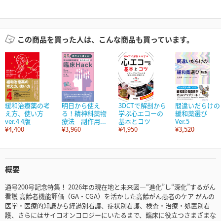
この商品を買った人は、こんな商品も買っています。
緩和治療薬の考
明日から使え
3DCTで解剖から
間違いだらけの
え方、使い方
る！精神科薬物
学ぶ心エコーの
緩和薬選び
ver.4 4版
療法 副作用...
基本とコツ
Ver.5
¥4,400
¥3,960
¥4,950
¥3,520
概要
通号200号記念特集！ 2026年の現在地と未来図—“進化”し“深化”するがん
看護 高齢者機能評価（GA・CGA）を活かした高齢がん患者のケア がんの
医学・医療的知識から経過別看護、症状別看護、検査・治療・処置別看
護、さらにはサイコオンコロジーにいたるまで、臨床に役立つさまざまな