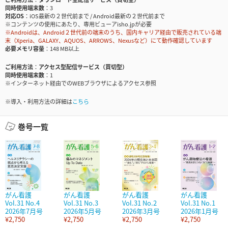
同時使用端末数
3
対応OS
iOS最新の２世代前まで / Android最新の２世代前まで
※コンテンツの使用にあたり、専用ビューアisho.jpが必要
※Androidは、Android２世代前の端末のうち、国内キャリア経由で販売されている端
末（Xperia、GALAXY、AQUOS、ARROWS、Nexusなど）にて動作確認しています
必要メモリ容量
148 MB以上
ご利用方法
アクセス型配信サービス（買切型）
同時使用端末数
1
※インターネット経由でのWEBブラウザによるアクセス参照
※導入・利用方法の詳細は
こちら
巻号一覧
がん看護
がん看護
がん看護
がん看護
Vol.31 No.4
Vol.31 No.3
Vol.31 No.2
Vol.31 No.1
2026年7月号
2026年5月号
2026年3月号
2026年1月号
¥2,750
¥2,750
¥2,750
¥2,750