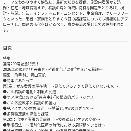
テーマをわかりやすく解説し、最新の知見を提供。施設内看護から訪
問・在宅・地域看護まで、看護の場と領域に特有な問題をとりあげ、検
討・解説。告知、インフォームド・コンセント、生命倫理、グリーフワー
クといった、患者・家族をとりまく今日の諸課題についても積極的にアプ
ローチし、問題の深化をはかるべく、意見交流の場としての役割も果た
す。
目次
特集
通号200号記念特集！
2026年の現在地と未来図 〜“進化”し“深化”するがん看護〜
編集：角甲 純，青山真帆
●特集にあたって
第1章：がん看護の現在地 〜見えているようで見えていないもの〜
●がん看護の進化と制度の変遷
●ケア現場における“患者中心”の構造的パラドックス
●がん医療政策と看護の影響力
●ACPとケアの意思決定 〜希望と現実のはざまで〜
●多職種連携の深化と課題
第2章：治療と看護の最前線 〜技術革新とケアの変化〜
●手術療法 〜個別化医療の時代における周術期ケアとは〜
●分子標的治療薬・免疫療法 〜看護支援の未来像〜