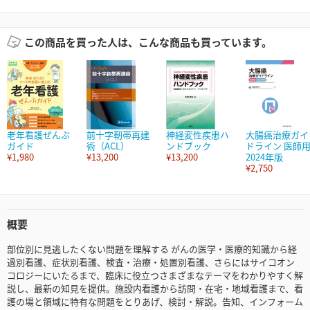
この商品を買った人は、こんな商品も買っています。
老年看護ぜんぶ
前十字靭帯再建
神経変性疾患ハ
大腸癌治療ガイ
ガイド
術（ACL）
ンドブック
ドライン 医師
¥1,980
¥13,200
¥13,200
2024年版
¥2,750
概要
部位別に見逃したくない問題を理解する がんの医学・医療的知識から経
過別看護、症状別看護、検査・治療・処置別看護、さらにはサイコオン
コロジーにいたるまで、臨床に役立つさまざまなテーマをわかりやすく解
説し、最新の知見を提供。施設内看護から訪問・在宅・地域看護まで、看
護の場と領域に特有な問題をとりあげ、検討・解説。告知、インフォーム