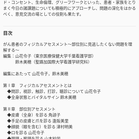
ド・コンセント、生命倫理、グリーフワークといった、患者・家族をとり
まく今日の諸課題についても積極的にアプローチし、問題の深化をはかる
べく、意見交流の場としての役割も果たす。
目次
がん患者のフィジカルアセスメント～部位別に見逃したくない問題を理
解する～
編集：山花令子（東京医療保健大学千葉看護学部）
鈴木美穂（聖路加国際大学看護学研究科）
編集にあたって 山花令子，鈴木美穂
第Ⅰ章 フィジカルアセスメントとは
◆問診，視診，触診，打診，聴診について 山花令子
◆全身状態とバイタルサイン 鈴木美穂
第Ⅱ章 部位別アセスメント
◆皮膚（全身）を診る 角諒子
◆手足の皮膚と爪を診る 逢阪美里
◆顔貌（眼を含む）を診る 津村明美
◆口を診る 山花令子
◆咽頭・喉頭を診る 山本紗栄