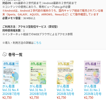
対応OS
iOS最新の２世代前まで / Android最新の２世代前まで
※コンテンツの使用にあたり、専用ビューアisho.jpが必要
※Androidは、Android２世代前の端末のうち、国内キャリア経由で販売されている端
末（Xperia、GALAXY、AQUOS、ARROWS、Nexusなど）にて動作確認しています
必要メモリ容量
36 MB以上
ご利用方法
アクセス型配信サービス（買切型）
同時使用端末数
1
※インターネット経由でのWEBブラウザによるアクセス参照
※導入・利用方法の詳細は
こちら
巻号一覧
がん看護
がん看護
がん看護
がん看護
Vol.31 No.4
Vol.31 No.3
Vol.31 No.2
Vol.31 No.1
2026年7月号
2026年5月号
2026年3月号
2026年1月号
¥2,750
¥2,750
¥2,750
¥2,750