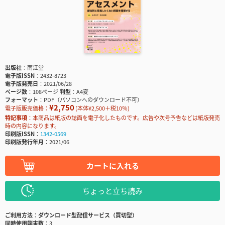
出版社
南江堂
電子版ISSN
2432-8723
電子版発売日
2021/06/28
ページ数
108ページ
判型
A4変
フォーマット
PDF（パソコンへのダウンロード不可）
¥2,750
電子版販売価格：
(本体¥2,500＋税10％)
特記事項
本商品は紙版の誌面を電子化したものです。広告や次号予告などは紙版発売
時の内容になります。
印刷版ISSN
1342-0569
印刷版発行年月
2021/06
カートに入れる
ちょっと立ち読み
ご利用方法
ダウンロード型配信サービス（買切型）
同時使用端末数
3