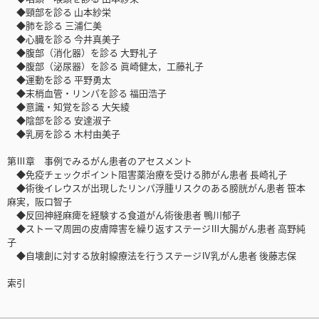
◆頸部を診る 山本紗栄
◆肺を診る 三浦仁美
◆心臓を診る 今井真美子
◆腹部（消化器）を診る 大野礼子
◆腹部（泌尿器）を診る 眞崎健太，工藤礼子
◆運動を診る 平野勇太
◆末梢血管・リンパを診る 福田浩子
◆意識・知覚を診る 大矢綾
◆陰部を診る 安達淑子
◆乳房を診る 木村由美子
第Ⅲ章 事例でみるがん患者のアセスメント
◆免疫チェックポイント阻害薬治療を受ける肺がん患者 長崎礼子
◆術後イレウスが出現したリンパ浮腫リスクのある膀胱がん患者 笹本
麻実，阪口智子
◆反回神経麻痺を経験する食道がん術後患者 鴨川郁子
◆ストーマ周囲の皮膚障害を繰り返すステージⅢ大腸がん患者 高野純
子
◆自壊創に対する放射線療法を行うステージⅣ乳がん患者 後藤志保
索引