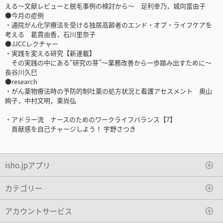
える～文献レビューと脱毛事例の検討から～ 足利幸乃，城向富由子
●今月の症例
・通院がん化学療法を受ける独居高齢者のエンド・オブ・ライフケアを
考える 葛貫由香，石川里奈子
●JJCCレクチャー
・実践を変える研究【新連載】
その実践の中にある“研究の芽”～業務改善から一歩踏み出すために～
長谷川久巳
●research
・がん薬物療法時の予防的制吐薬の処方状況と看護アセスメント 奥山
絢子，中村文明，東尚弘
・アドラー流 ナースのためのワークライフバランス【7】
貢献感を自己チャージしよう！ 宇野さつき
isho.jpアプリ
カテゴリー
アカウントサービス