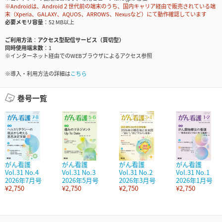
※Androidは、Android２世代前の端末のうち、国内キャリア経由で販売されている端
末（Xperia、GALAXY、AQUOS、ARROWS、Nexusなど）にて動作確認しています
必要メモリ容量
52 MB以上
ご利用方法
アクセス型配信サービス（買切型）
同時使用端末数
1
※インターネット経由でのWEBブラウザによるアクセス参照
※導入・利用方法の詳細は
こちら
巻号一覧
がん看護
がん看護
がん看護
がん看護
Vol.31 No.4
Vol.31 No.3
Vol.31 No.2
Vol.31 No.1
2026年7月号
2026年5月号
2026年3月号
2026年1月号
¥2,750
¥2,750
¥2,750
¥2,750