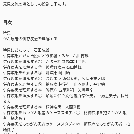
意見交流の場としての役割も果たす。
目次
特集
がん患者の併存疾患を理解する
特集にあたって 石田博雄
併存疾患ががん治療にどう影響するか 石田博雄
併存疾患を理解する① 呼吸器疾患 楠本壮二郎
併存疾患を理解する② 循環器疾患 石田博雄
併存疾患を理解する③ 肝疾患 嶋田顕
併存疾患を理解する④ 腎疾患 大熊遼太朗，久保田祐太郎
併存疾患を理解する⑤ 糖尿病 林俊行，山本剛史，平野勉
併存疾患を理解する⑥ 膠原病 古屋秀和，矢嶋宣幸
併存疾患を理解する⑦ 加齢に伴う変化 熊野奈津美，中島恵美子，長島
文夫
併存疾患を理解する⑧ 精神疾患 大西秀樹
併存疾患をもつがん患者のケーススタディ① 精神疾患を抱えたがん患
者 福宮智子
併存疾患をもつがん患者のケーススタディ② 糖尿病をもつがん患者 柏
崎純子