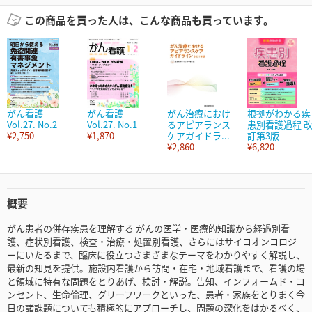
この商品を買った人は、こんな商品も買っています。
がん看護
がん看護
がん治療におけ
根拠がわかる疾
Vol.27. No.2
Vol.27. No.1
るアピアランス
患別看護過程 
¥2,750
¥1,870
ケアガイドラ...
訂第3版
¥2,860
¥6,820
概要
がん患者の併存疾患を理解する がんの医学・医療的知識から経過別看
護、症状別看護、検査・治療・処置別看護、さらにはサイコオンコロジ
ーにいたるまで、臨床に役立つさまざまなテーマをわかりやすく解説し、
最新の知見を提供。施設内看護から訪問・在宅・地域看護まで、看護の場
と領域に特有な問題をとりあげ、検討・解説。告知、インフォームド・コ
ンセント、生命倫理、グリーフワークといった、患者・家族をとりまく今
日の諸課題についても積極的にアプローチし、問題の深化をはかるべく、