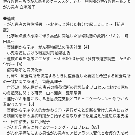
併存疾患をもつがん患者のケーススタディ③ 呼吸器の併存疾患を抱えた
がん患者 立場雅子
●連載
・がん患者の急性増悪 ～おやっと感じた数分で起こること～【新連
載】
化学療法後の感染に伴う高熱に関連した循環動態の変調とせん妄 町
田真弓
・実践例から学ぶ がん薬物療法の曝露対策【4】
小児看護における曝露対策 加藤由香
・遺族の声を臨床に生かす ～J-HOPE 3 研究（多施設遺族調査）からの
学び～【4】
療養場所と意思決定
付帯3 療養場所を決定するときに重要視した要因と希望する療養場所
の一致に関する研究 首藤真理子
付帯10 終末期がん患者の療養場所の意思決定プロセスにおける家族
の負担感に関する研究 山本瀬奈，荒尾晴惠
・進行がん患者における意思決定支援とコミュニケーション～診断から
看取りまで～【6】
事例から学ぶ全人的かかわり①～進行がんと診断を受けた患者におけ
る積極的治療の選択時期から始まる看取りまでを見据えた意思決定支援
～ 田中結美，福井小紀子
・がん化学療法におけるナーシング・プロブレム【89】
がん化学療法による男性がん患者のアピアランス変化と看護介入を考