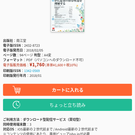
出版社
南江堂
電子版ISSN
2432-8723
電子版発売日
2018/02/05
ページ数
94ページ
判型
A4変
フォーマット
PDF（パソコンへのダウンロード不可）
¥1,760
電子版販売価格：
(本体¥1,600＋税10％)
印刷版ISSN
1342-0569
印刷版発行年月
2018/01
カートに入れる
ちょっと立ち読み
ご利用方法
ダウンロード型配信サービス（買切型）
同時使用端末数
3
対応OS
iOS最新の２世代前まで / Android最新の２世代前まで
※コンテンツの使用にあたり、専用ビューアisho.jpが必要