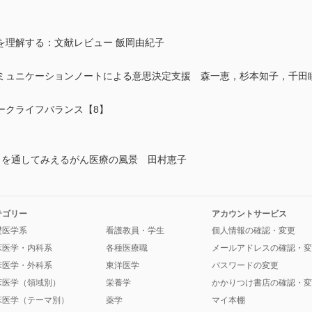
理解する：文献レビュー 飯岡由紀子
ミュニケーションノートによる意思決定支援 森一恵，杉本知子，千田
ークライフバランス【8】
】
を通してみえるがん医療の風景 田村恵子
テゴリー
アカウントサービス
礎医学系
看護教員・学生
個人情報の確認・変更
床医学・内科系
各種医療職
メールアドレスの確認・変
床医学・外科系
東洋医学
パスワードの変更
床医学（領域別）
栄養学
かかりつけ書店の確認・変
床医学（テーマ別）
薬学
マイ本棚