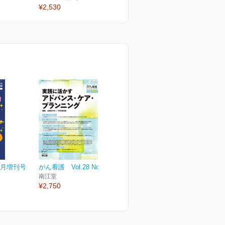
¥2,530
¥2,530
¥
 6月増刊号
がん看護 Vol.28 No.2
南江堂
¥2,750