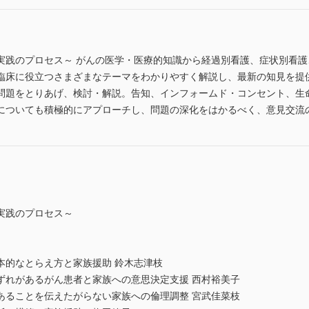
実践のプロセス～ がんの医学・医療的知識から経過別看護、症状別看
臨床に役立つさまざまなテーマをわかりやすく解説し、最新の知見を提
問題をとりあげ、検討・解説。告知、インフォームド・コンセント、生
についても積極的にアプローチし、問題の深化をはかるべく、意見交流
実践のプロセス～
本的なとらえ方と家族援助 鈴木志津枝
ずれがあるがん患者と家族への意思決定支援 西村裕美子
あることを伝えたがらない家族への倫理調整 宮武佳菜枝