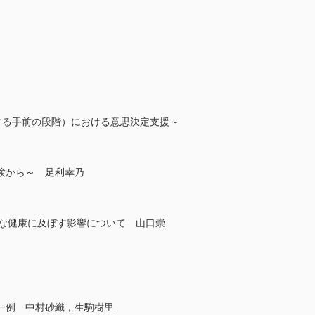
決断する手前の段階）における意思決定支援～
験から～ 足利幸乃
遺族の精神的な健康に及ぼす影響について 山口崇
一例 中村砂織，生駒樹里