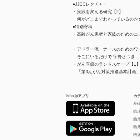
●JJCCレクチャー
・実践を変える研究【2】
何がどこまでわかっているのかを
●特別寄稿
・高齢がん患者と家族のためのコ
・アドラー流 ナースのためのワ
そこにいるだけで 宇野さつき
・がん医療のランドスケープ【1
「第3期がん対策推進基本計画」
isho.jpアプリ
カ
基
臨
臨
臨
臨