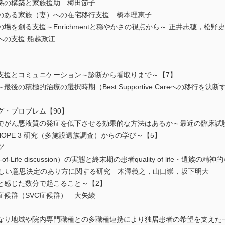
係の構築と家族援助 梅田節子
のある家族（妻）への在宅移行支援 橋本理恵子
を創る支援～Enrichmentと穏やかさの視点から～ 正井志穂，松野史
への支援 船越政江
支援とコミュニケーション～診断から看取りまで～【7】
の積極的治療の選択時期（Best Supportive Careへの移行を
グ・プロブレム【90】
がん悪液質の発症を低下させる効果的な方法はあるか～最近の臨床試
OPE 3 研究（多施設遺族調査）からの学び～【5】
グ
Life discussion）の実態と終末期の患者quality of life・
しい意思決定のあり方に関する研究 木澤義之，山口崇，坂下明大
と感じた数分で起こること～【2】
候群（SVC症候群） 大矢綾
なり地域や院内専門職種との多職種連携により独居患者の希望を支えた