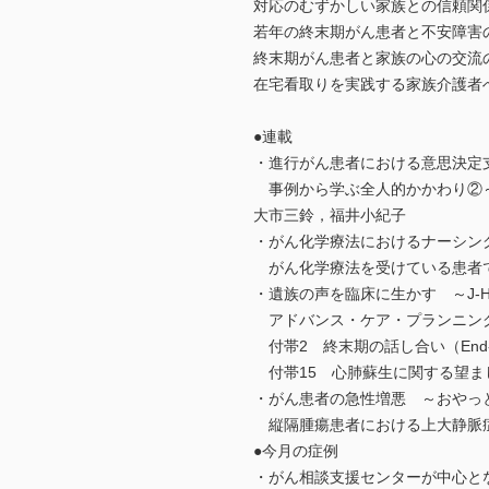
対応のむずかしい家族との信頼関
若年の終末期がん患者と不安障害
終末期がん患者と家族の心の交流の場
在宅看取りを実践する家族介護者
●連載
・進行がん患者における意思決定
事例から学ぶ全人的かかわり②～最後
大市三鈴，福井小紀子
・がん化学療法におけるナーシン
がん化学療法を受けている患者で
・遺族の声を臨床に生かす ～J-H
アドバンス・ケア・プランニン
付帯2 終末期の話し合い（End-of-
付帯15 心肺蘇生に関する望ま
・がん患者の急性増悪 ～おやっ
縦隔腫瘍患者における上大静脈症
●今月の症例
・がん相談支援センターが中心と