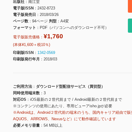
出版社
南江堂
電子版ISSN
2432-8723
電子版発売日
2018/03/26
ページ数
94ページ
判型
A4変
フォーマット
PDF（パソコンへのダウンロード不可）
¥1,760
電子版販売価格：
(本体¥1,600＋税10％)
印刷版ISSN
1342-0569
印刷版発行年月
2018/03
ご利用方法
ダウンロード型配信サービス（買切型）
同時使用端末数
3
対応OS
iOS最新の２世代前まで / Android最新の２世代前まで
※コンテンツの使用にあたり、専用ビューアisho.jpが必要
※Androidは、Android２世代前の端末のうち、国内キャリア経由で販
AQUOS、ARROWS、Nexusなど）にて動作確認しています
必要メモリ容量
54 MB以上