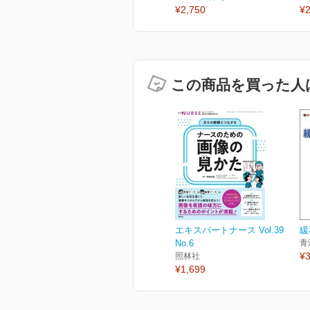
¥2,750
¥2
この商品を買った人
エキスパートナース Vol.39
緩
No.6
青
¥3
照林社
¥1,699