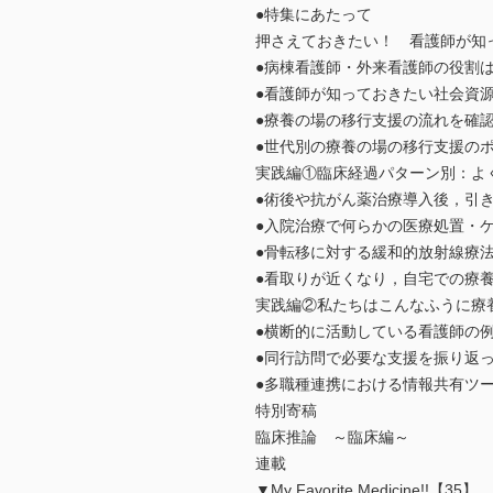
●特集にあたって
押さえておきたい！ 看護師が知
●病棟看護師・外来看護師の役割
●看護師が知っておきたい社会資源
●療養の場の移行支援の流れを確
●世代別の療養の場の移行支援のポ
実践編①臨床経過パターン別：よ
●術後や抗がん薬治療導入後，引
●入院治療で何らかの医療処置・
●骨転移に対する緩和的放射線療
●看取りが近くなり，自宅での療
実践編②私たちはこんなふうに療
●横断的に活動している看護師の
●同行訪問で必要な支援を振り返
●多職種連携における情報共有ツー
特別寄稿
臨床推論 ～臨床編～
連載
▼My Favorite Medicine!!【35】