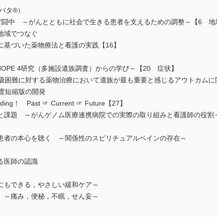
パタ®）
S奮闘中 ～がんとともに社会で生きる患者を支えるための調整～【6 
地域でつなぐ
に基づいた薬物療法と看護の実践【16】
OPE 4研究（多施設遺族調査）からの学び～【20 症状】
呼吸困難に対する薬物治療において遺族が最も重要と感じるアウトカムに
度短縮版の開発
g！ Past ☞ Current ☞ Future【27】
と課題 ～がんゲノム医療連携病院での実際の取り組みと看護師の役割
患者の本心を聴く ～関係性のスピリチュアルペインの存在～
る医師の認識
にもできる，やさしい緩和ケア～
 ～痛み，便秘，不眠，せん妄～