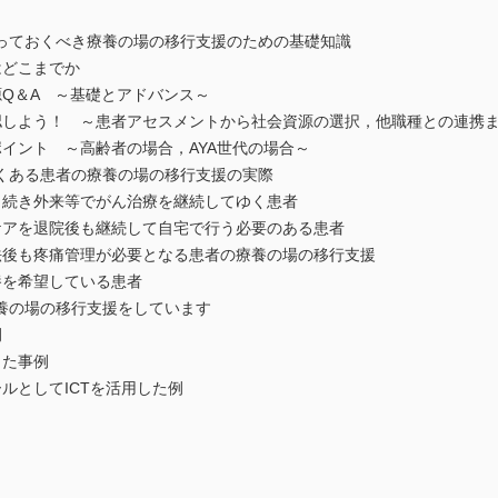
っておくべき療養の場の移行支援のための基礎知識
はどこまでか
Q＆A ～基礎とアドバンス～
認しよう！ ～患者アセスメントから社会資源の選択，他職種との連携
イント ～高齢者の場合，AYA世代の場合～
くある患者の療養の場の移行支援の実際
き続き外来等でがん治療を継続してゆく患者
ケアを退院後も継続して自宅で行う必要のある患者
法後も疼痛管理が必要となる患者の療養の場の移行支援
養を希望している患者
養の場の移行支援をしています
例
った事例
ルとしてICTを活用した例