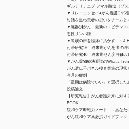
ギルテリチニブ フマル酸塩（ゾス
▼リレーエッセイ●がん看護CN
対話を重ね患者の思いをチームと
▼臓器別がん 最新のエビデンス
悪性リンパ腫
▼遺族の声を臨床に活かす ～J-H
付帯研究16 終末期がん患者の
付帯研究40 終末期せん妄評価尺
▼がん薬物療法看護のWhat's Trendin
がん遺伝子パネル検査実施の現状
今月の症例
「最期は病院でいい」と選択した
投稿論文
【研究報告】がん看護外来に対す
BOOK
緩和ケア即戦力ノート ～あなた
がん緩和ケア薬必携ガイドブック