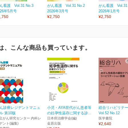
ん看護 Vol.31 No.3
がん看護 Vol.31 No.2
がん看護 Vol.31 
026年5月号
2026年3月号
2026年1月号
,750
¥2,750
¥2,750
は、こんな商品も買っています。
ん診療レジデントマニュ
小児・AYA世代がん患者等
総合リハビリテ
ル 第10版
の妊孕性温存に関する診...
Vol.52 No.12
立がん研究センター 内科レ
日本癌治療学会(編)
医学書院
デント(編集)
金原出版
¥2,640