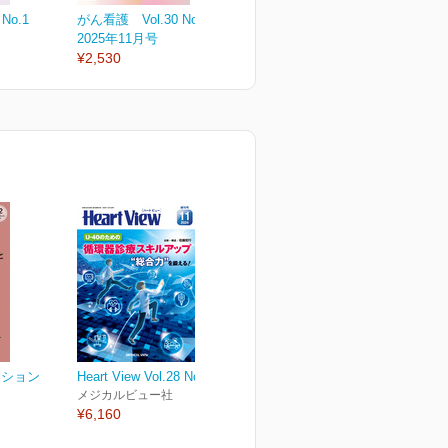
No.1
がん看護 Vol.30 No.6
がん看護 Vol.30 No.5
が
2025年11月号
2025年9月号
2
¥2,530
¥2,530
¥
ーション
Heart View Vol.28 No.12
メジカルビュー社
¥6,160