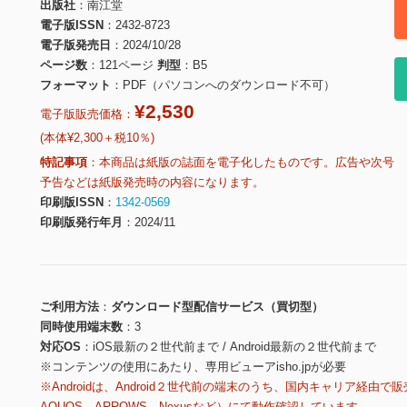
出版社
南江堂
電子版ISSN
2432-8723
電子版発売日
2024/10/28
ページ数
121ページ
判型
B5
フォーマット
PDF（パソコンへのダウンロード不可）
¥2,530
電子版販売価格：
(本体¥2,300＋税10％)
特記事項
本商品は紙版の誌面を電子化したものです。広告や次号
予告などは紙版発売時の内容になります。
印刷版ISSN
1342-0569
印刷版発行年月
2024/11
ご利用方法
ダウンロード型配信サービス（買切型）
同時使用端末数
3
対応OS
iOS最新の２世代前まで / Android最新の２世代前まで
※コンテンツの使用にあたり、専用ビューアisho.jpが必要
※Androidは、Android２世代前の端末のうち、国内キャリア経由で販
AQUOS、ARROWS、Nexusなど）にて動作確認しています