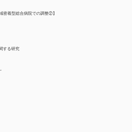
地域密着型総合病院での調整②】
関する研究
～