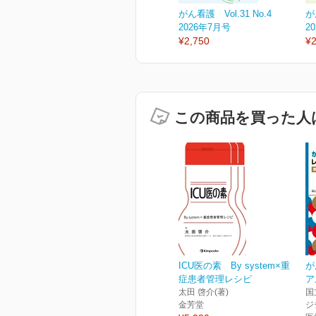
がん看護 Vol.31 No.4
が
2026年7月号
2
¥2,750
¥2
この商品を買った人
ICU医の素 By system×重
が
症患者管理レシピ
ア
太田 啓介(著)
国
金芳堂
ジ