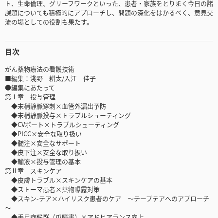
ト、生命倫理、グリーフワークといった、患者・家族をとりまく今日の諸
課題についても積極的にアプローチし、問題の深化をはかるべく、意見交
流の場としての役割も果たす。
目次
がん薬物療法の看護技術
■編集：淺野 耕太/入江 佳子
●編集にあたって
第Ⅰ章 投与管理
◆末梢静脈穿刺×血管外漏出予防
◆末梢静脈投与×トラブルシューティング
◆CVポート×トラブルシューティング
◆PICC×安全な取り扱い
◆髄注×安全なサポート
◆皮下注×安全な取り扱い
◆輸液×投与管理の基本
第Ⅱ章 スキンケア
◆皮膚トラブル×スキンケアの基本
◆ストーマ患者×薬物曝露対策
◆スキン-テア×ハイリスク患者のケア ～テープテアへのアプローチ
～
◆手足症候群（爪障害）×アドヒアランス向上