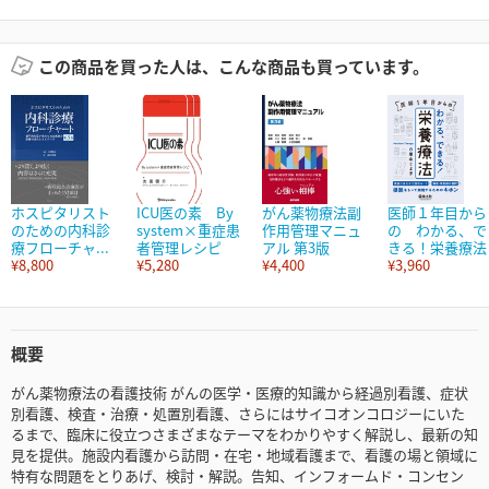
この商品を買った人は、こんな商品も買っています。
ホスピタリスト
ICU医の素 By
がん薬物療法副
医師１年目から
のための内科診
system×重症患
作用管理マニュ
の わかる、で
療フローチャ...
者管理レシピ
アル 第3版
きる！栄養療法
¥8,800
¥5,280
¥4,400
¥3,960
概要
がん薬物療法の看護技術 がんの医学・医療的知識から経過別看護、症状
別看護、検査・治療・処置別看護、さらにはサイコオンコロジーにいた
るまで、臨床に役立つさまざまなテーマをわかりやすく解説し、最新の知
見を提供。施設内看護から訪問・在宅・地域看護まで、看護の場と領域に
特有な問題をとりあげ、検討・解説。告知、インフォームド・コンセン