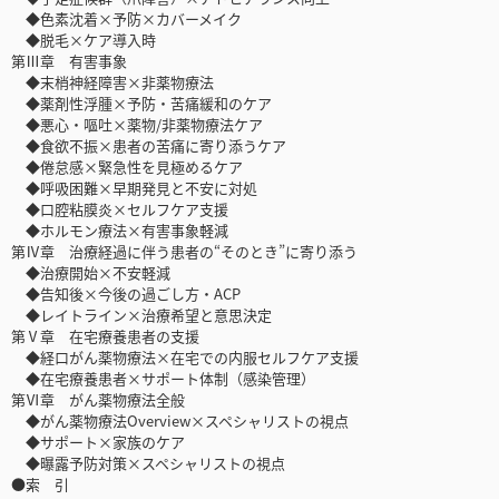
◆色素沈着×予防×カバーメイク
◆脱毛×ケア導入時
第Ⅲ章 有害事象
◆末梢神経障害×非薬物療法
◆薬剤性浮腫×予防・苦痛緩和のケア
◆悪心・嘔吐×薬物/非薬物療法ケア
◆食欲不振×患者の苦痛に寄り添うケア
◆倦怠感×緊急性を見極めるケア
◆呼吸困難×早期発見と不安に対処
◆口腔粘膜炎×セルフケア支援
◆ホルモン療法×有害事象軽減
第Ⅳ章 治療経過に伴う患者の“そのとき”に寄り添う
◆治療開始×不安軽減
◆告知後×今後の過ごし方・ACP
◆レイトライン×治療希望と意思決定
第Ⅴ章 在宅療養患者の支援
◆経口がん薬物療法×在宅での内服セルフケア支援
◆在宅療養患者×サポート体制（感染管理）
第Ⅵ章 がん薬物療法全般
◆がん薬物療法Overview×スペシャリストの視点
◆サポート×家族のケア
◆曝露予防対策×スペシャリストの視点
●索 引