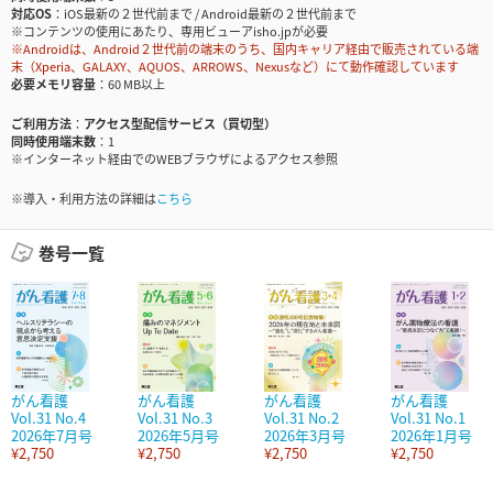
対応OS
iOS最新の２世代前まで / Android最新の２世代前まで
※コンテンツの使用にあたり、専用ビューアisho.jpが必要
※Androidは、Android２世代前の端末のうち、国内キャリア経由で販売されている端
末（Xperia、GALAXY、AQUOS、ARROWS、Nexusなど）にて動作確認しています
必要メモリ容量
60 MB以上
ご利用方法
アクセス型配信サービス（買切型）
同時使用端末数
1
※インターネット経由でのWEBブラウザによるアクセス参照
※導入・利用方法の詳細は
こちら
巻号一覧
がん看護
がん看護
がん看護
がん看護
Vol.31 No.4
Vol.31 No.3
Vol.31 No.2
Vol.31 No.1
2026年7月号
2026年5月号
2026年3月号
2026年1月号
¥2,750
¥2,750
¥2,750
¥2,750