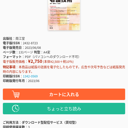
出版社
南江堂
電子版ISSN
2432-8723
電子版発売日
2023/06/08
ページ数
131ページ
判型
A4変
フォーマット
PDF（パソコンへのダウンロード不可）
¥2,750
電子版販売価格：
(本体¥2,500＋税10％)
特記事項
本商品は紙版の誌面を電子化したものです。広告や次号予告などは紙版発売
時の内容になります。
印刷版ISSN
1342-0569
印刷版発行年月
2023/06
カートに入れる
ちょっと立ち読み
ご利用方法
ダウンロード型配信サービス（買切型）
同時使用端末数
3