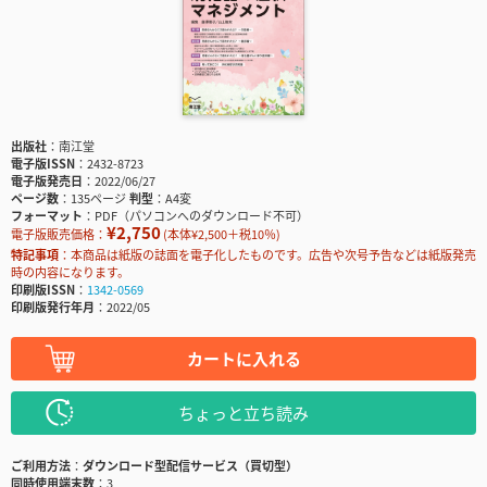
出版社
南江堂
電子版ISSN
2432-8723
電子版発売日
2022/06/27
ページ数
135ページ
判型
A4変
フォーマット
PDF（パソコンへのダウンロード不可）
¥2,750
電子版販売価格：
(本体¥2,500＋税10％)
特記事項
本商品は紙版の誌面を電子化したものです。広告や次号予告などは紙版発売
時の内容になります。
印刷版ISSN
1342-0569
印刷版発行年月
2022/05
カートに入れる
ちょっと立ち読み
ご利用方法
ダウンロード型配信サービス（買切型）
同時使用端末数
3