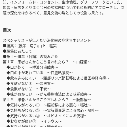
知、インフォームド・コンセント、生命倫理、グリーフワークといった、
患者・家族をとりまく今日の諸課題についても積極的にアプローチし、問
題の深化をはかるべく、意見交流の場としての役割も果たす。
目次
スペシャリストが伝えたい消化器の症状マネジメント
■編集： 藤澤 陽子/山上 睦実
●編集にあたって
●第Ⅰ～Ⅲ章（各論）の読みかた
第Ⅰ章 患者さんからこう言われたら？ ～口腔編～
◆口が乾く ～唾液分泌障害～
◆口の中があれている ～口腔粘膜炎～
◆飲み込みにくい ～頸部リンパ節転移による反回神経麻痺～
◆食欲がない① ～悪液質～
◆食欲がない② ～不安～
◆味がおかしい ～がん薬物療法による味覚障害～
第Ⅱ章 患者さんからこう言われたら？ ～腹部編～
◆気持ちがわるい① ～脳転移による悪心・嘔吐～
◆気持ちがわるい② ～電解質異常による悪心・嘔吐～
◆気持ちがわるい③ ～オピオイドによる便秘～
◆おなかが痛い① ～イレウス～
◆おなかが痛い② ～大腸穿孔～