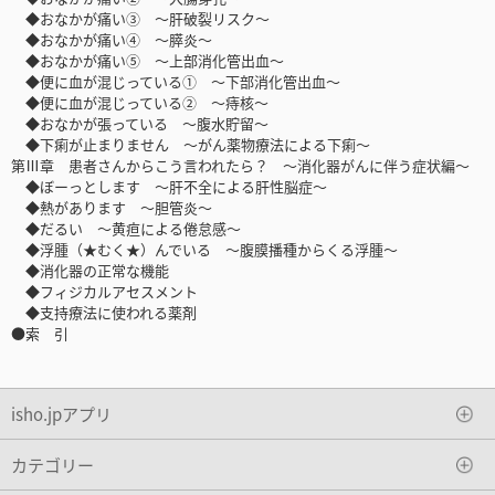
◆おなかが痛い③ ～肝破裂リスク～
◆おなかが痛い④ ～膵炎～
◆おなかが痛い⑤ ～上部消化管出血～
◆便に血が混じっている① ～下部消化管出血～
◆便に血が混じっている② ～痔核～
◆おなかが張っている ～腹水貯留～
◆下痢が止まりません ～がん薬物療法による下痢～
第Ⅲ章 患者さんからこう言われたら？ ～消化器がんに伴う症状編～
◆ぼーっとします ～肝不全による肝性脳症～
◆熱があります ～胆管炎～
◆だるい ～黄疸による倦怠感～
◆浮腫（★むく★）んでいる ～腹膜播種からくる浮腫～
◆消化器の正常な機能
◆フィジカルアセスメント
◆支持療法に使われる薬剤
●索 引
isho.jpアプリ
カテゴリー