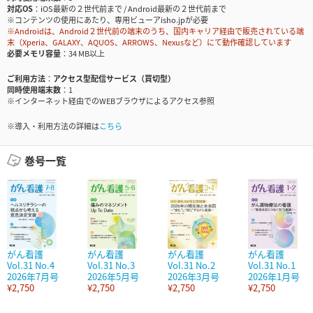
対応OS
iOS最新の２世代前まで / Android最新の２世代前まで
※コンテンツの使用にあたり、専用ビューアisho.jpが必要
※Androidは、Android２世代前の端末のうち、国内キャリア経由で販売されている端
末（Xperia、GALAXY、AQUOS、ARROWS、Nexusなど）にて動作確認しています
必要メモリ容量
34 MB以上
ご利用方法
アクセス型配信サービス（買切型）
同時使用端末数
1
※インターネット経由でのWEBブラウザによるアクセス参照
※導入・利用方法の詳細は
こちら
巻号一覧
がん看護
がん看護
がん看護
がん看護
Vol.31 No.4
Vol.31 No.3
Vol.31 No.2
Vol.31 No.1
2026年7月号
2026年5月号
2026年3月号
2026年1月号
¥2,750
¥2,750
¥2,750
¥2,750