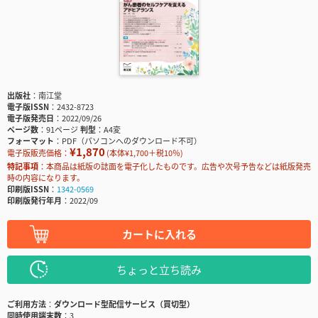
出版社
南江堂
電子版ISSN
2432-8723
電子版発売日
2022/09/26
ページ数
91ページ
判型
A4変
フォーマット
PDF（パソコンへのダウンロード不可）
¥1,870
電子版販売価格：
(本体¥1,700＋税10％)
特記事項
本商品は紙版の誌面を電子化したものです。広告や次号予告などは紙版発売
時の内容になります。
印刷版ISSN
1342-0569
印刷版発行年月
2022/09
カートに入れる
ちょっと立ち読み
ご利用方法
ダウンロード型配信サービス（買切型）
同時使用端末数
3