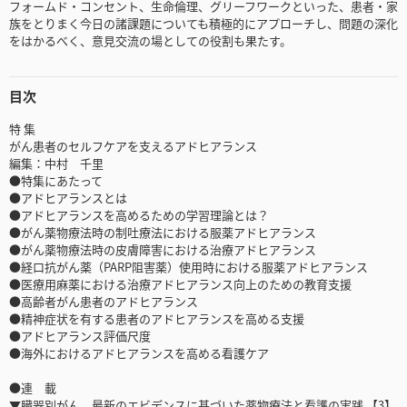
フォームド・コンセント、生命倫理、グリーフワークといった、患者・家
族をとりまく今日の諸課題についても積極的にアプローチし、問題の深化
をはかるべく、意見交流の場としての役割も果たす。
目次
特 集
がん患者のセルフケアを支えるアドヒアランス
編集：中村 千里
●特集にあたって
●アドヒアランスとは
●アドヒアランスを高めるための学習理論とは？
●がん薬物療法時の制吐療法における服薬アドヒアランス
●がん薬物療法時の皮膚障害における治療アドヒアランス
●経口抗がん薬（PARP阻害薬）使用時における服薬アドヒアランス
●医療用麻薬における治療アドヒアランス向上のための教育支援
●高齢者がん患者のアドヒアランス
●精神症状を有する患者のアドヒアランスを高める支援
●アドヒアランス評価尺度
●海外におけるアドヒアランスを高める看護ケア
●連 載
▼臓器別がん 最新のエビデンスに基づいた薬物療法と看護の実践 【3】