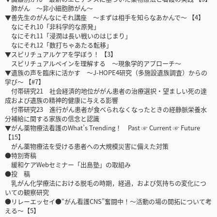
肺がん ～非小細胞肺がん～
▼善先生のがんなにそれ講座 ～まずは相手を知らなあかんで～ 【4】
なにそれ10「非科学的な原発」
なにそれ11「浸潤は長い戦いのはじまり」
なにそれ12「数打ちゃあたる転移」
▼スピリチュアルケアを学ぼう！ 【3】
スピリチュアルペインを理解する ～現象学的アプローチ～
▼遺族の声を臨床に活かす ～J-HOPE4研究（多施設遺族調査）からの
学び～ 【#7】
付帯研究21 社会経済的地位ががん患者の治療選択・望ましい死の達
成および遺族の精神的健康に与える影響
付帯研究23 進行がん患者が食べられなくなったときの経静脈栄養水
分補給に関する家族の信念と認識
▼がん薬物療法看護のWhat’s Trending！ Past ☞ Current ☞ Future
【15】
がん薬物療法を受ける患者への大規模災害に備えた対策
●特別寄稿
緩和ケアWebセミナー「出島塾」の取組み
●投 稿
乳がん化学療法における脱毛の時期，経過，および気持ちの変化につ
いての観察研究
●リレーエッセイ●“がん看護CNS”奮闘中！～活動の場の開拓について考
える～【5】