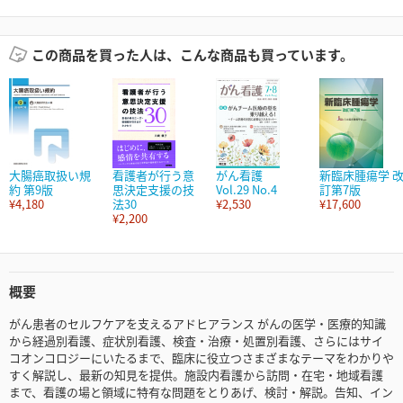
この商品を買った人は、こんな商品も買っています。
大腸癌取扱い規
看護者が行う意
がん看護
新臨床腫瘍学 
約 第9版
思決定支援の技
Vol.29 No.4
訂第7版
¥4,180
法30
¥2,530
¥17,600
¥2,200
概要
がん患者のセルフケアを支えるアドヒアランス がんの医学・医療的知識
から経過別看護、症状別看護、検査・治療・処置別看護、さらにはサイ
コオンコロジーにいたるまで、臨床に役立つさまざまなテーマをわかりや
すく解説し、最新の知見を提供。施設内看護から訪問・在宅・地域看護
まで、看護の場と領域に特有な問題をとりあげ、検討・解説。告知、イン