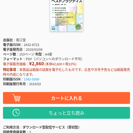
出版社
南江堂
電子版ISSN
2432-8723
電子版発売日
2019/03/04
ページ数
153ページ
判型
A4変
フォーマット
PDF（パソコンへのダウンロード不可）
¥2,860
電子版販売価格：
(本体¥2,600＋税10％)
特記事項
本商品は紙版の誌面を電子化したものです。広告や次号予告などは紙版発売
時の内容になります。
印刷版ISSN
1342-0569
印刷版発行年月
2019/02
カートに入れる
ちょっと立ち読み
ご利用方法
ダウンロード型配信サービス（買切型）
同時使用端末数
3