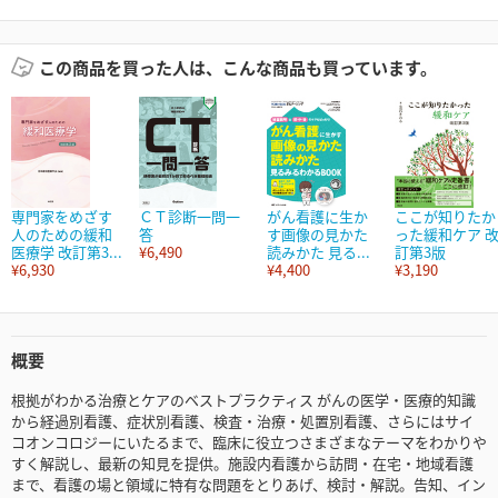
この商品を買った人は、こんな商品も買っています。
専門家をめざす
ＣＴ診断一問一
がん看護に生か
ここが知りたか
人のための緩和
答
す画像の見かた
った緩和ケア 
医療学 改訂第3...
¥6,490
読みかた 見る...
訂第3版
¥6,930
¥4,400
¥3,190
概要
根拠がわかる治療とケアのベストプラクティス がんの医学・医療的知識
から経過別看護、症状別看護、検査・治療・処置別看護、さらにはサイ
コオンコロジーにいたるまで、臨床に役立つさまざまなテーマをわかりや
すく解説し、最新の知見を提供。施設内看護から訪問・在宅・地域看護
まで、看護の場と領域に特有な問題をとりあげ、検討・解説。告知、イン