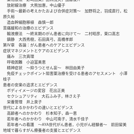
放射線治療 大熊加惠，中山優子
手術～最新の考えかたおよび合併症対策～ 加野将之，羽成直行，松
原久裕
造血幹細胞移植 森慎一郎
苦痛緩和の治療のエビデンス
輸液療法 ～終末期のがん患者に向けて～ 二村昭彦，東口髙志
鎮静 大西秀樹，石田真弓，高橋孝郎
第Ⅳ章 各論：がん患者へのケアとエビデンス
症状マネジメントとケアのエビデンス
痛み 三次真理
呼吸困難 小迫冨美恵
精神症状 ～抑うつとせん妄～ 林田由美子
免疫チェックポイント阻害薬治療を受ける患者のアセスメント 小澤
桂子
患者の安楽の追求とエビデンス
ボディイメージの変容 花出正美
セクシュアリティ 大石ふみ子，林さえ子
栄養管理 井上泉子
世代によるかかわりの違いとエビデンス
高齢者へのかかわり 杉本知子，森一恵
若年者へのかかわり 中山可南子，清水千佳子
若年者への看護 ～AYA世代がん患者，小児がん経験者～ 前田留美
地域で暮らすがん療養者の支援とエビデンス