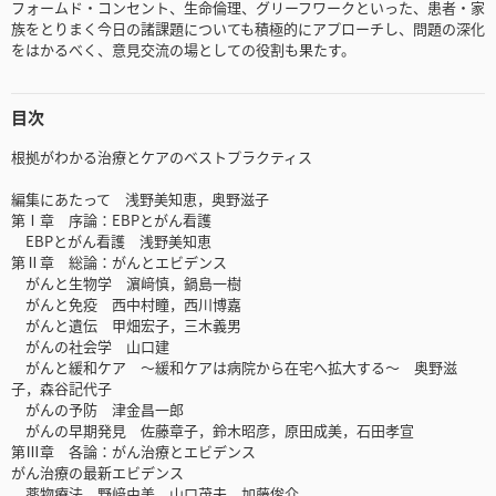
フォームド・コンセント、生命倫理、グリーフワークといった、患者・家
族をとりまく今日の諸課題についても積極的にアプローチし、問題の深化
をはかるべく、意見交流の場としての役割も果たす。
目次
根拠がわかる治療とケアのベストプラクティス
編集にあたって 浅野美知恵，奥野滋子
第Ⅰ章 序論：EBPとがん看護
EBPとがん看護 浅野美知恵
第Ⅱ章 総論：がんとエビデンス
がんと生物学 濵﨑慎，鍋島一樹
がんと免疫 西中村瞳，西川博嘉
がんと遺伝 甲畑宏子，三木義男
がんの社会学 山口建
がんと緩和ケア ～緩和ケアは病院から在宅へ拡大する～ 奥野滋
子，森谷記代子
がんの予防 津金昌一郎
がんの早期発見 佐藤章子，鈴木昭彦，原田成美，石田孝宣
第Ⅲ章 各論：がん治療とエビデンス
がん治療の最新エビデンス
薬物療法 野﨑由美，山口茂夫，加藤俊介