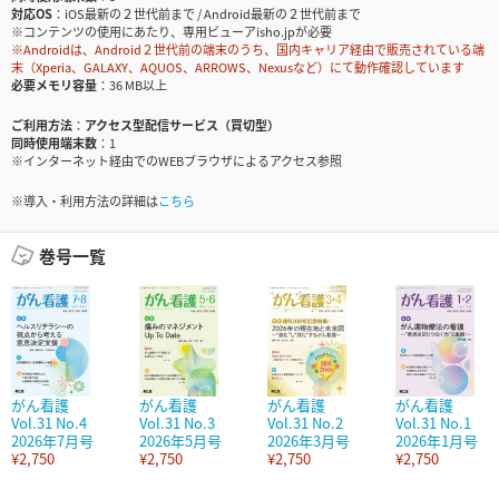
対応OS
iOS最新の２世代前まで / Android最新の２世代前まで
※コンテンツの使用にあたり、専用ビューアisho.jpが必要
※Androidは、Android２世代前の端末のうち、国内キャリア経由で販売されている端
末（Xperia、GALAXY、AQUOS、ARROWS、Nexusなど）にて動作確認しています
必要メモリ容量
36 MB以上
ご利用方法
アクセス型配信サービス（買切型）
同時使用端末数
1
※インターネット経由でのWEBブラウザによるアクセス参照
※導入・利用方法の詳細は
こちら
巻号一覧
がん看護
がん看護
がん看護
がん看護
Vol.31 No.4
Vol.31 No.3
Vol.31 No.2
Vol.31 No.1
2026年7月号
2026年5月号
2026年3月号
2026年1月号
¥2,750
¥2,750
¥2,750
¥2,750