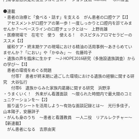
●連載
・患者の治療と「食べる・話す」を支える がん患者の口腔ケア【2】
アセスメントが口腔ケアの第一歩！一度しっかりと口腔内を診てみま
せんか？～ベースラインの口腔チェックとは～ 上野尚雄
・医療現場で 在宅で 使う 使える！ ホスピタルアロマセラピーの
ススメ【2】
緩和ケア・終末期ケアの現場における精油の活用事例～あきらめてい
ませんか？「におい」や「かゆみ」～ 佐藤玲子
・遺族の声を臨床に生かす ～J-HOPE2016研究（多施設遺族調査）から
の学び～【3】
患者の環境をめぐる問題
付帯7 患者が終末期に過ごした環境における遺族の経験に関する研
究 大谷弘行
付帯6 遺族からみた家族内葛藤に関する研究 浜野淳
・うまくいく！ 外来がん看護面談 ～限られた時間内で最大限のコミ
ュニケーションを～【2】
振り返りシートを活用しよう～有効な面談記録とは～ 光行多佳子，
山本陽子，安藤詳子
・がんも身のうち ～患者と看護教員 一人二役 リアルレクチャー～
【新連載】
がん患者になる 吉原由実