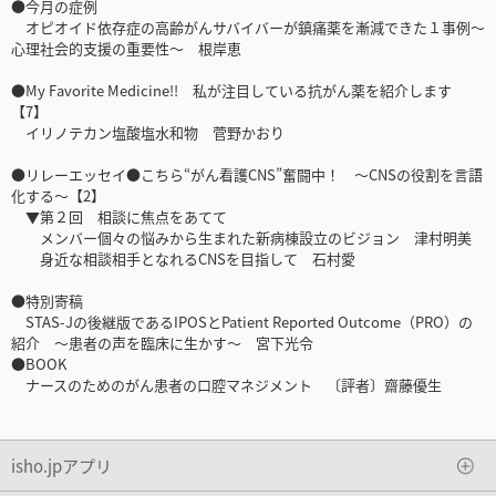
●今月の症例
オピオイド依存症の高齢がんサバイバーが鎮痛薬を漸減できた１事例～
心理社会的支援の重要性～ 根岸恵
●My Favorite Medicine!! 私が注目している抗がん薬を紹介します
【7】
イリノテカン塩酸塩水和物 菅野かおり
●リレーエッセイ●こちら“がん看護CNS”奮闘中！ ～CNSの役割を言語
化する～【2】
▼第２回 相談に焦点をあてて
メンバー個々の悩みから生まれた新病棟設立のビジョン 津村明美
身近な相談相手となれるCNSを目指して 石村愛
●特別寄稿
STAS-Jの後継版であるIPOSとPatient Reported Outcome（PRO）の
紹介 ～患者の声を臨床に生かす～ 宮下光令
●BOOK
ナースのためのがん患者の口腔マネジメント 〔評者〕齋藤優生
isho.jpアプリ