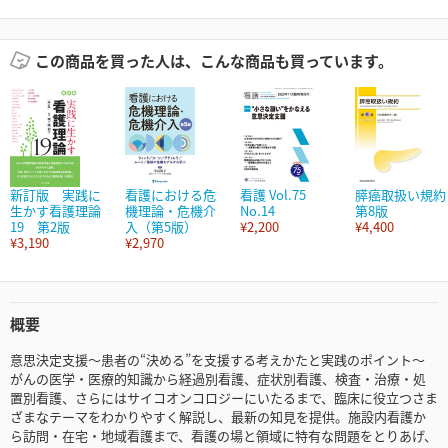
この商品を買った人は、こんな商品も買っています。
新訂版 実践に
看護における危
看護 Vol.75
膵癌取扱い規約
生かす看護理論
機理論・危機介
No.14
第8版
19 第2版
入（第5版）
¥2,200
¥4,400
¥3,190
¥2,970
概要
意思決定支援～患者の“決める”を支援する考えかたと実践のポイント～
がんの医学・医療的知識から経過別看護、症状別看護、検査・治療・処
置別看護、さらにはサイコオンコロジーにいたるまで、臨床に役立つさま
ざまなテーマをわかりやすく解説し、最新の知見を提供。施設内看護か
ら訪問・在宅・地域看護まで、看護の場と領域に特有な問題をとりあげ、