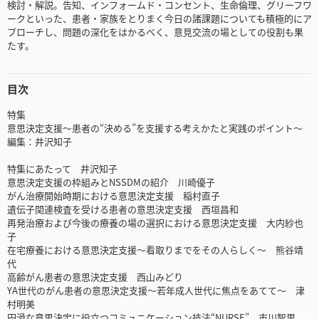
検討・解説。告知、インフォームド・コンセント、生命倫理、グリーフワ
ークといった、患者・家族をとりまく今日の諸課題についても積極的にア
プローチし、問題の深化をはかるべく、意見交流の場としての役割も果
たす。
目次
特集
意思決定支援～患者の“決める”を支援する考えかたと実践のポイント～
編集：井沢知子
特集にあたって 井沢知子
意思決定支援の枠組みとNSSDMの紹介 川崎優子
がん治療開始時期における意思決定支援 稲村直子
遺伝子関連検査を受ける患者の意思決定支援 西垣昌和
再発治療および今後の療養の場の選択における意思決定支援 大内紗也
子
在宅療養における意思決定支援～看取りまでをその人らしく～ 熊谷靖
代
高齢がん患者の意思決定支援 西山みどり
YA世代のがん患者の意思決定支援～若年成人世代に焦点をあてて～ 津
村明美
円滑な意思決定に役立つコミュニケーション技法“NURSE” 市川智里