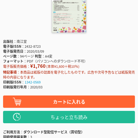
出版社
南江堂
電子版ISSN
2432-8723
電子版発売日
2020/03/09
ページ数
94ページ
判型
A4変
フォーマット
PDF（パソコンへのダウンロード不可）
¥1,760
電子版販売価格：
(本体¥1,600＋税10％)
特記事項
本商品は紙版の誌面を電子化したものです。広告や次号予告などは紙版発売
時の内容になります。
印刷版ISSN
1342-0569
印刷版発行年月
2020/03
カートに入れる
ちょっと立ち読み
ご利用方法
ダウンロード型配信サービス（買切型）
同時使用端末数
3