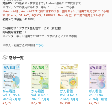
対応OS
iOS最新の２世代前まで / Android最新の２世代前まで
※コンテンツの使用にあたり、専用ビューアisho.jpが必要
※Androidは、Android２世代前の端末のうち、国内キャリア経由で販売されている端
末（Xperia、GALAXY、AQUOS、ARROWS、Nexusなど）にて動作確認しています
必要メモリ容量
42 MB以上
ご利用方法
アクセス型配信サービス（買切型）
同時使用端末数
1
※インターネット経由でのWEBブラウザによるアクセス参照
※導入・利用方法の詳細は
こちら
巻号一覧
がん看護
がん看護
がん看護
がん看護
Vol.31 No.4
Vol.31 No.3
Vol.31 No.2
Vol.31 No.1
2026年7月号
2026年5月号
2026年3月号
2026年1月号
¥2,750
¥2,750
¥2,750
¥2,750