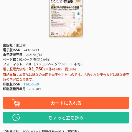
出版社
南江堂
電子版ISSN
2432-8723
電子版発売日
2021/09/13
ページ数
91ページ
判型
A4変
フォーマット
PDF（パソコンへのダウンロード不可）
¥1,760
電子版販売価格：
(本体¥1,600＋税10％)
特記事項
本商品は紙版の誌面を電子化したものです。広告や次号予告などは紙版発売
時の内容になります。
印刷版ISSN
1342-0569
印刷版発行年月
2021/09
カートに入れる
ちょっと立ち読み
ご利用方法
ダウンロード型配信サービス（買切型）