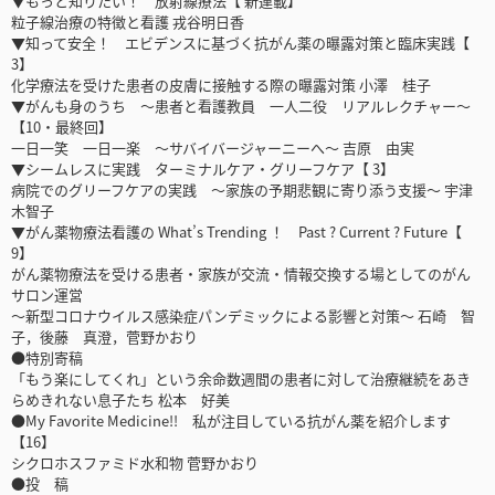
▼もっと知りたい！ 放射線療法【 新連載】
粒子線治療の特徴と看護 戎谷明日香
▼知って安全！ エビデンスに基づく抗がん薬の曝露対策と臨床実践【
3】
化学療法を受けた患者の皮膚に接触する際の曝露対策 小澤 桂子
▼がんも身のうち ～患者と看護教員 一人二役 リアルレクチャー～
【10・最終回】
一日一笑 一日一楽 ～サバイバージャーニーへ～ 吉原 由実
▼シームレスに実践 ターミナルケア・グリーフケア【 3】
病院でのグリーフケアの実践 ～家族の予期悲観に寄り添う支援～ 宇津
木智子
▼がん薬物療法看護の What’s Trending ！ Past ? Current ? Future【
9】
がん薬物療法を受ける患者・家族が交流・情報交換する場としてのがん
サロン運営
～新型コロナウイルス感染症パンデミックによる影響と対策～ 石崎 智
子，後藤 真澄，菅野かおり
●特別寄稿
「もう楽にしてくれ」という余命数週間の患者に対して治療継続をあき
らめきれない息子たち 松本 好美
●My Favorite Medicine!! 私が注目している抗がん薬を紹介します
【16】
シクロホスファミド水和物 菅野かおり
●投 稿