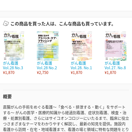
この商品を買った人は、こんな商品も買っています。
がん看護
がん看護
がん看護
がん看護
Vol.28 No.3
Vol.28 No.2
Vol.28. No.1
Vol.27. No.8
¥1,870
¥2,750
¥1,870
¥1,870
概要
直腸がんの手術をめぐる看護～「食べる・排泄する・動く」をサポート
する～ がんの医学・医療的知識から経過別看護、症状別看護、検査・治
療・処置別看護、さらにはサイコオンコロジーにいたるまで、臨床に役立
つさまざまなテーマをわかりやすく解説し、最新の知見を提供。施設内
看護から訪問・在宅・地域看護まで、看護の場と領域に特有な問題をとり