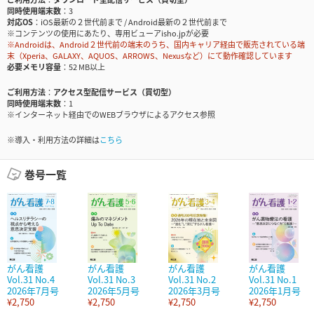
同時使用端末数
3
対応OS
iOS最新の２世代前まで / Android最新の２世代前まで
※コンテンツの使用にあたり、専用ビューアisho.jpが必要
※Androidは、Android２世代前の端末のうち、国内キャリア経由で販売されている端
末（Xperia、GALAXY、AQUOS、ARROWS、Nexusなど）にて動作確認しています
必要メモリ容量
52 MB以上
ご利用方法
アクセス型配信サービス（買切型）
同時使用端末数
1
※インターネット経由でのWEBブラウザによるアクセス参照
※導入・利用方法の詳細は
こちら
巻号一覧
がん看護
がん看護
がん看護
がん看護
Vol.31 No.4
Vol.31 No.3
Vol.31 No.2
Vol.31 No.1
2026年7月号
2026年5月号
2026年3月号
2026年1月号
¥2,750
¥2,750
¥2,750
¥2,750