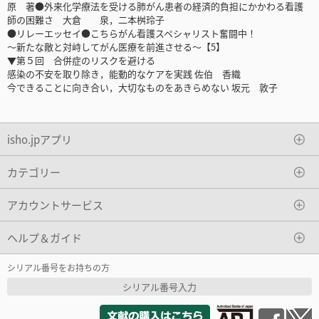
原 著●外来化学療法を受ける肺がん患者の経済的負担にかかわる看護
師の困難さ 大倉 泉，二本桝玲子
●リレーエッセイ●こちらがん看護スペシャリスト奮闘中！
～新たな敵と対峙してがん医療を前進させる～【5】
▼第５回 合併症のリスクを避ける
感染の不安を取り除き，能動的なケアを実践 佐伯 香織
今できることに向き合い，大切なものをあきらめない 坂元 敦子
isho.jpアプリ
カテゴリー
アカウントサービス
ヘルプ＆ガイド
シリアル番号をお持ちの方
シリアル番号入力