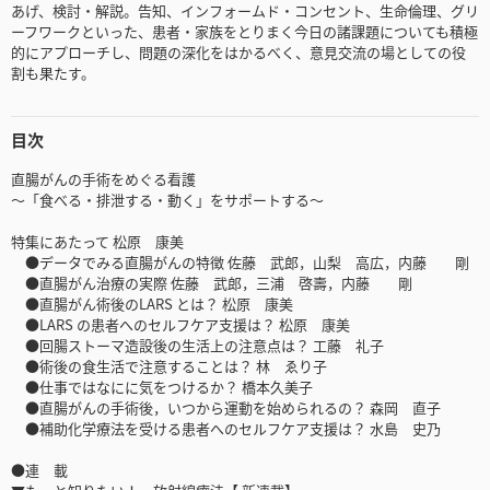
あげ、検討・解説。告知、インフォームド・コンセント、生命倫理、グリ
ーフワークといった、患者・家族をとりまく今日の諸課題についても積極
的にアプローチし、問題の深化をはかるべく、意見交流の場としての役
割も果たす。
目次
直腸がんの手術をめぐる看護
～「食べる・排泄する・動く」をサポートする～
特集にあたって 松原 康美
●データでみる直腸がんの特徴 佐藤 武郎，山梨 高広，内藤 剛
●直腸がん治療の実際 佐藤 武郎，三浦 啓壽，内藤 剛
●直腸がん術後のLARS とは？ 松原 康美
●LARS の患者へのセルフケア支援は？ 松原 康美
●回腸ストーマ造設後の生活上の注意点は？ 工藤 礼子
●術後の食生活で注意することは？ 林 ゑり子
●仕事ではなにに気をつけるか？ 橋本久美子
●直腸がんの手術後，いつから運動を始められるの？ 森岡 直子
●補助化学療法を受ける患者へのセルフケア支援は？ 水島 史乃
●連 載