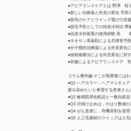
●アピアランスケアとは 野澤 桂
●新しい治療薬と外見の変化 宇田
●脱毛のケアとウイッグ選びの支援
●脱毛予防としての頭皮冷却法 齊
●頭皮冷却装置の使用経験 高
●タキサン系薬剤による爪障害予防
●分子標的治療薬による外見変化
●放射線療法による外見変化に対す
●衣服によるアピアランスケア 乳
コラム番外編 そこが医療者には
●Q1 ヘアカラー，ヘアマニキュ
髪を染めたいと希望する患者さん
●Q2 敏感肌用化粧品と一般化粧
●Q3 日焼け止めは，やはり数値
●Q4 がん患者に，有機溶剤を
●Q5 人工毛素材のウイッグは人