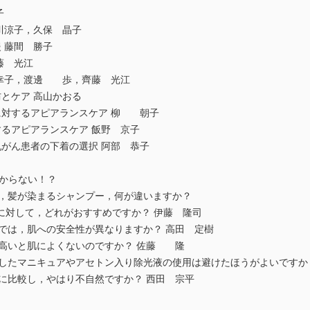
子
川涼子，久保 晶子
 藤間 勝子
藤 光江
 幸子，渡邊 歩，齊藤 光江
とケア 高山かおる
に対するアピアランスケア 柳 朝子
るアピアランスケア 飯野 京子
がん患者の下着の選択 阿部 恭子
わからない！？
ア，髪が染まるシャンプー，何が違いますか？
に対して，どれがおすすめですか？ 伊藤 隆司
品では，肌への安全性が異なりますか？ 高田 定樹
が高いと肌によくないのですか？ 佐藤 隆
使用したマニキュアやアセトン入り除光液の使用は避けたほうがよいです
毛に比較し，やはり不自然ですか？ 西田 宗平