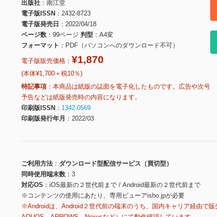
出版社
南江堂
電子版ISSN
2432-8723
電子版発売日
2022/04/18
ページ数
99ページ
判型
A4変
フォーマット
PDF（パソコンへのダウンロード不可）
¥1,870
電子版販売価格：
(本体¥1,700＋税10％)
特記事項
本商品は紙版の誌面を電子化したものです。広告や次号
予告などは紙版発売時の内容になります。
印刷版ISSN
1342-0569
印刷版発行年月
2022/03
ご利用方法
ダウンロード型配信サービス（買切型）
同時使用端末数
3
対応OS
iOS最新の２世代前まで / Android最新の２世代前まで
※コンテンツの使用にあたり、専用ビューアisho.jpが必要
※Androidは、Android２世代前の端末のうち、国内キャリア経由で販
AQUOS、ARROWS、Nexusなど）にて動作確認しています