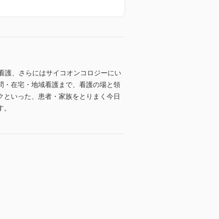
置別看護、さらにはサイコオンコロジーにい
問・在宅・地域看護まで、看護の場と領
クといった、患者・家族をとりまく今日
す。