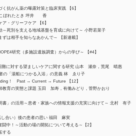
づく抗がん薬の曝露対策と臨床実践 【6】
ugがこぼれたとき 坪井 香
ア・グリーフケア 【6】
動～死別を支える地域基盤を育成に向けて～ 小野若菜子
まずは相手を知らなあかんで～ 【新連載】
OPE4研究（多施設遺族調査）からの学び～ 【#4】
困難に対する望ましいケアに関する研究 山本 瀬奈，荒尾 晴惠
者の「湯船につかる入浴」の意義 林 ゑり子
g！ Past → Current → Future 【12】
師教育の実態と課題 玉田 加寿，有働みどり，菅野かおり
明書」の活用～患者・家族への情報支援の充実に向けて～ 北村 有子
n（終末期の話し合い）後の患者の思い 福田 麻実
S”奮闘中！～活動の場の開拓について考える～【2】
拓する