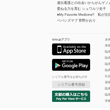
遺伝看護との出会いからがんゲノ
委ねる力を育む シュワルツ史子
●My Favorite Medicine
ベバシズマブ 菅野かおり
isho.jpアプリ
カ
基
臨
臨
臨
臨
社
シリアル番号をお持ちの方
基
シリアル番号登録
臨
臨
保