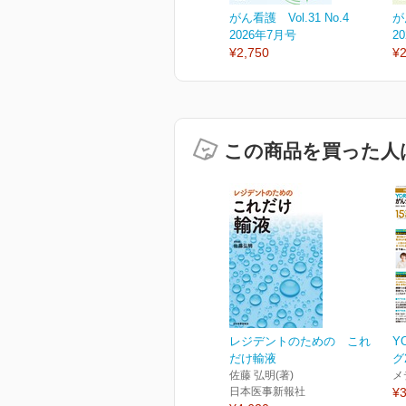
がん看護 Vol.31 No.4
が
2026年7月号
2
¥2,750
¥2
この商品を買った人
レジデントのための これ
Y
だけ輸液
グ
佐藤 弘明(著)
メ
日本医事新報社
¥3