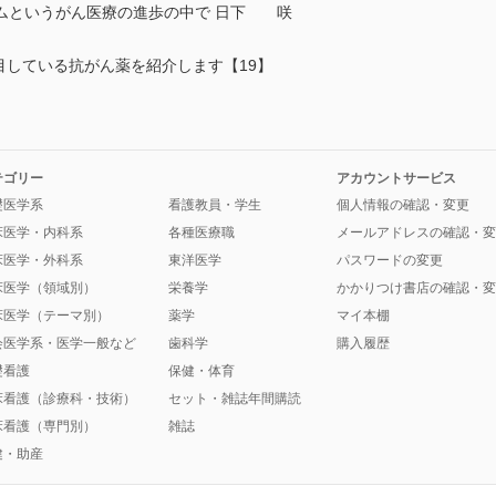
ムというがん医療の進歩の中で 日下 咲
!! 私が注目している抗がん薬を紹介します【19】
テゴリー
アカウントサービス
礎医学系
看護教員・学生
個人情報の確認・変更
床医学・内科系
各種医療職
メールアドレスの確認・変
床医学・外科系
東洋医学
パスワードの変更
床医学（領域別）
栄養学
かかりつけ書店の確認・変
床医学（テーマ別）
薬学
マイ本棚
会医学系・医学一般など
歯科学
購入履歴
礎看護
保健・体育
床看護（診療科・技術）
セット・雑誌年間購読
床看護（専門別）
雑誌
健・助産