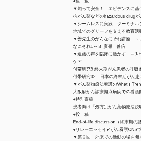
●連 載
▼知って安全！ エビデンスに基
抗がん薬などのhazardous dr
▼シームレスに実践 ターミナルケ
地域でのグリーフを支える教育活
▼善先生のがんなにそれ講座 ～
なにそれ1～３ 廣瀬 善信
▼遺族の声を臨床に活かす ～J-H
ケア
付帯研究8 終末期がん患者の呼吸
付帯研究32 日本の終末期がん患
▼がん薬物療法看護のWhat’s Trendin
大阪府がん診療拠点病院での看護
●特別寄稿
患者向け「処方別がん薬物療法説
●投 稿
End-of-life discussio
●リレーエッセイ●“がん看護CN
▼第２回 外来での活動の場を開