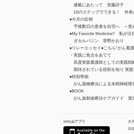
連載にあたって 安藤詳子
10のステップでできる！ 外来
●今月の症例
予後数日の患者を自宅へ ～患者
●My Favorite Medicine
ダカルバジン 菅野かおり
●リレーエッセイ●こちら“がん看
・実践に焦点をあてて
高度実践看護師としての実践戦
期待されている役割を知り 実
●特別寄稿
がん薬物療法による末梢神経障害
●BOOK
がん放射線療法ケアガイド 第3
isho.jpアプリ
カ
基