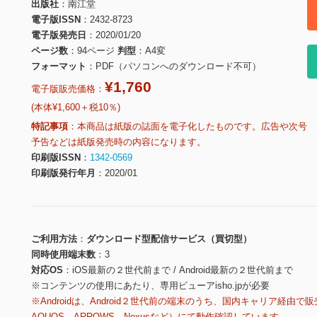
出版社
南江堂
電子版ISSN
2432-8723
電子版発売日
2020/01/20
ページ数
94ページ
判型
A4変
フォーマット
PDF（パソコンへのダウンロード不可）
¥1,760
電子版販売価格：
(本体¥1,600＋税10％)
特記事項
本商品は紙版の誌面を電子化したものです。広告や次号
予告などは紙版発売時の内容になります。
印刷版ISSN
1342-0569
印刷版発行年月
2020/01
ご利用方法
ダウンロード型配信サービス（買切型）
同時使用端末数
3
対応OS
iOS最新の２世代前まで / Android最新の２世代前まで
※コンテンツの使用にあたり、専用ビューアisho.jpが必要
※Androidは、Android２世代前の端末のうち、国内キャリア経由で販
AQUOS、ARROWS、Nexusなど）にて動作確認しています