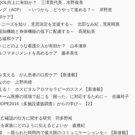
OL向上に有効か？ 三澤貴代美，水野俊美
グ（ACP） ～いつから，どうやって進める？～ 岸野恵
和ケア】
～ニーズを知り，意思決定を支援する～ 北田なみ紀，荒尾晴惠
知機能と身体機能の低下に配慮する～ 髙尾鮎美
る緩和ケア】
にどのような看護介入が有効か？ 山本瀬奈
ルフマネジメントを高めるケア 藤本美生
を支える がん患者の口腔ケア 【新連載】
なのか 上野尚雄
える！ ホスピタルアロマセラピーのススメ 【新連載】
ーム医療の現場で起こる「困った」に対応するために～ 佐藤玲子
OPE2016（多施設遺族調査）からの学び～ 【2】
亡確認の仕方に関する研究 羽多野裕
を家族にどのように伝えるとよいか 森雅紀
談 ～限られた時間内で最大限のコミュニケーションを～ 【新連載】