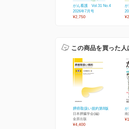
がん看護 Vol.31 No.4
が
2026年7月号
2
¥2,750
¥2
この商品を買った人
膵癌取扱い規約第8版
が
日本膵臓学会(編)
南
金原出版
¥1
¥4,400