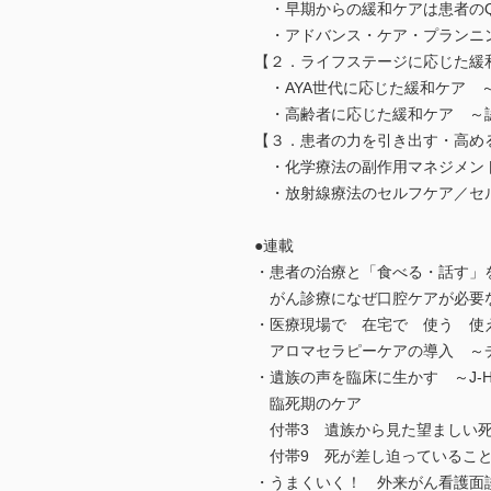
・早期からの緩和ケアは患者のQ
・アドバンス・ケア・プランニン
【２．ライフステージに応じた緩
・AYA世代に応じた緩和ケア 
・高齢者に応じた緩和ケア ～認
【３．患者の力を引き出す・高め
・化学療法の副作用マネジメント
・放射線療法のセルフケア／セ
●連載
・患者の治療と「食べる・話す」
がん診療になぜ口腔ケアが必要
・医療現場で 在宅で 使う 使
アロマセラピーケアの導入 ～チ
・遺族の声を臨床に生かす ～J-H
臨死期のケア
付帯3 遺族から見た望ましい死
付帯9 死が差し迫っていること
・うまくいく！ 外来がん看護面