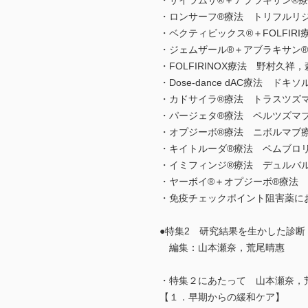
・サイラムザ®＋アブラキサン®療
・ロンサーフ®療法 トリフルリ
・ベクティビックス®＋FOLFIR
・ジェムザール®＋アブラキサン®
・FOLFIRINOX療法 野村久祥
・Dose-dance dAC療法
・カドサイラ®療法 トラスツズ
・パージェタ®療法 ペルツズマ
・オプジーボ®療法 ニボルマブ
・キイトルーダ®療法 ペムブロ
・イミフィンジ®療法 デュルバ
・ヤーボイ®＋オプジーボ®療法
・免疫チェックポイント阻害薬にお
●特集2 研究結果を生かした診
編集：山本瀬奈，荒尾晴惠
・特集２にあたって 山本瀬奈，
【１．早期からの緩和ケア】