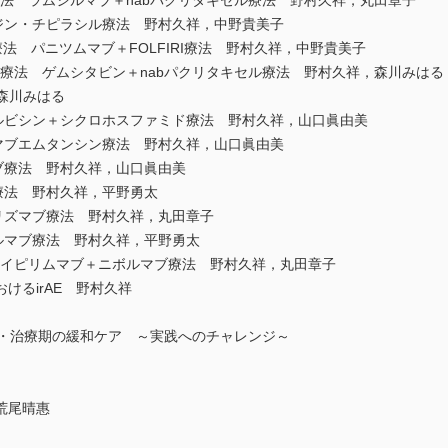
法 ラムシルマブ＋nabパクリタキセル療法 野村久祥，丸田章子
ジン・チピラシル療法 野村久祥，中野貴美子
I療法 パニツムマブ＋FOLFIRI療法 野村久祥，中野貴美子
療法 ゲムシタビン＋nabパクリタキセル療法 野村久祥，森川みはる
，森川みはる
 ドキソルビシン＋シクロホスファミド療法 野村久祥，山口眞由美
マブエムタンシン療法 野村久祥，山口眞由美
ブ療法 野村久祥，山口眞由美
療法 野村久祥，平野勇太
リズマブ療法 野村久祥，丸田章子
ルマブ療法 野村久祥，平野勇太
 イピリムマブ＋ニボルマブ療法 野村久祥，丸田章子
けるirAE 野村久祥
断・治療期の緩和ケア ～実践へのチャレンジ～
荒尾晴惠