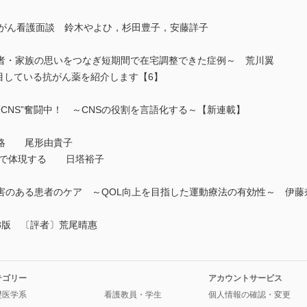
がん看護面談 鈴木やよひ，杉田豊子，安藤詳子
・家族の思いをつなぎ短期間で在宅調整できた症例～ 荒川翼
!! 私が注目している抗がん薬を紹介します【6】
護CNS”奮闘中！ ～CNSの役割を言語化する～【新連載】
略 尾形由貴子
践で体現する 日塔裕子
のある患者のケア ～QOL向上を目指した運動療法の有効性～ 伊藤
版 〔評者〕荒尾晴惠
テゴリー
アカウントサービス
礎医学系
看護教員・学生
個人情報の確認・変更