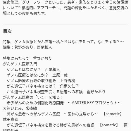
生命倫理、グリーフワークといった、患者・家族をとりまく今日の諸課題
についても積極的にアプローチし、問題の深化をはかるべく、意見交流の
場としての役割も果たす。
目次
特集 ゲノム医療とがん看護～私たちはなにを知って，なにをする？～
編集：菅野かおり，西尾和人
特集にあたって 菅野かおり
がんゲノム医療入門
ゲノムとはなにか？ 西尾和人
ゲノム医療とはなにか？ 土原一哉
ゲノム医療の行政の取り組み 上野秀樹
がん遺伝子パネル検査とは？ 角南久仁子
がん遺伝子パネル検査を受ける患者への看護 菅野かおり
がんゲノム医療の「いま」を知る！
希少がんのための個別化治療開発 ～MASTER KEY プロジェクト～
大熊ひとみ，米盛勧
肺がん患者へのがんゲノム医療 ～医師の立場から～ 【somatic】
武田真幸
がん遺伝子パネル検査を受ける肺がん患者への看護 【somatic】 蓮
岡佳代子