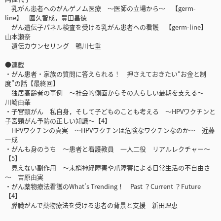
乳がん患者へのがんゲノム医療 ～医師の立場から～ 【germ-
line】 國久智成，豊田昌徳
がん遺伝子パネル検査を受ける乳がん患者への看護 【germ-line】
山本瀬奈
遺伝カウンセリング 鴨川七重
●連載
・がん患者・家族の質問に答えられる！ 押さえておきたい“お金と制
度”の話【最終回】
独居高齢者の事例 ～社会的側面からその人らしい最期を支える～
川崎由華
・子宮頸がん 私自身，そして子どものことも考える ～HPVワクチンと
子宮頸がん予防の正しい知識～【4】
HPVワクチンの真実 ～HPVワクチンは危険なワクチンなのか～ 近藤
一成
・がんも身のうち ～患者と看護教員 一人二役 リアルレクチャー～
【5】
見えない副作用 ～末梢神経障害や爪障害による日常生活の不自由さ
～ 吉原由実
・がん薬物療法看護のWhat’s Trending！ Past ？Current ？Future
【4】
膵臓がんで薬物療法を受ける患者の背景と支援 新田理恵