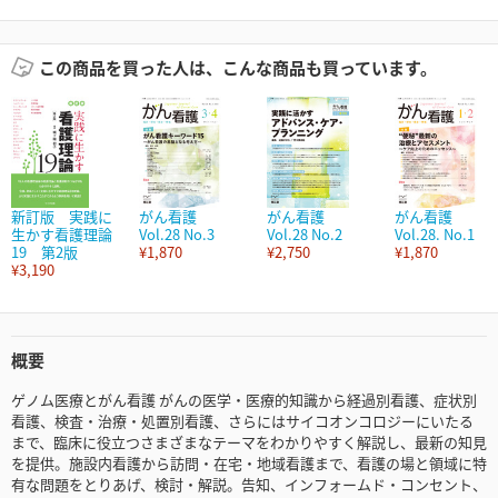
この商品を買った人は、こんな商品も買っています。
新訂版 実践に
がん看護
がん看護
がん看護
生かす看護理論
Vol.28 No.3
Vol.28 No.2
Vol.28. No.1
19 第2版
¥1,870
¥2,750
¥1,870
¥3,190
概要
ゲノム医療とがん看護 がんの医学・医療的知識から経過別看護、症状別
看護、検査・治療・処置別看護、さらにはサイコオンコロジーにいたる
まで、臨床に役立つさまざまなテーマをわかりやすく解説し、最新の知見
を提供。施設内看護から訪問・在宅・地域看護まで、看護の場と領域に特
有な問題をとりあげ、検討・解説。告知、インフォームド・コンセント、