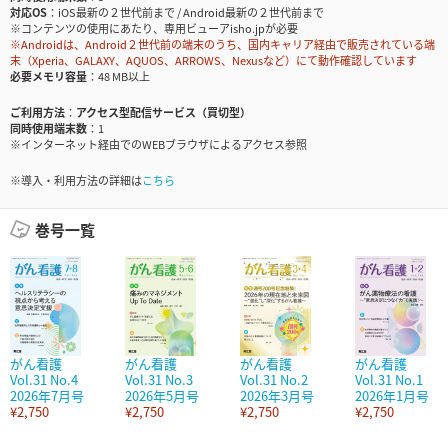
対応OS
iOS最新の２世代前まで / Android最新の２世代前まで
※コンテンツの使用にあたり、専用ビューアisho.jpが必要
※Androidは、Android２世代前の端末のうち、国内キャリア経由で販売されている端
末（Xperia、GALAXY、AQUOS、ARROWS、Nexusなど）にて動作確認しています
必要メモリ容量
48 MB以上
ご利用方法
アクセス型配信サービス（買切型）
同時使用端末数
1
※インターネット経由でのWEBブラウザによるアクセス参照
※導入・利用方法の詳細は
こちら
巻号一覧
がん看護
がん看護
がん看護
がん看護
Vol.31 No.4
Vol.31 No.3
Vol.31 No.2
Vol.31 No.1
2026年7月号
2026年5月号
2026年3月号
2026年1月号
¥2,750
¥2,750
¥2,750
¥2,750