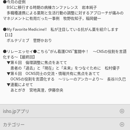
●今月の症例
BSCに移行する時期の病棟カンファレンス 岩本純子
多職種連携による薬剤と生活行動の調整に対するアプローチが痛みの
マネジメントに有用だった一事例 牧野佐知子，稲岡健一
●My Favorite Medicine!! 私が注目している抗がん薬を紹介します
【11】
ボルテゾミブ 菅野かおり
●リレーエッセイ●こちら“がん看護CNS”奮闘中！ ～CNSの役割を言語
化する～【最終回】
▼第６回 倫理調整に焦点をあてて
患者の「過去」と「現在」と「未来」をつなぐために 松村優子
▼第６回 OCNS同士の交流・情報共有に焦点をあてて
OCNSの役割を言語化する ～リレーのアンカーより～ 長谷川久巳
▼連載によせて
あとがき 宮地真澄，伊藤奈央
isho.jpアプリ
カテゴリー