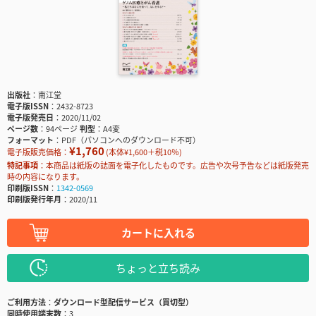
出版社
南江堂
電子版ISSN
2432-8723
電子版発売日
2020/11/02
ページ数
94ページ
判型
A4変
フォーマット
PDF（パソコンへのダウンロード不可）
¥1,760
電子版販売価格：
(本体¥1,600＋税10％)
特記事項
本商品は紙版の誌面を電子化したものです。広告や次号予告などは紙版発売
時の内容になります。
印刷版ISSN
1342-0569
印刷版発行年月
2020/11
カートに入れる
ちょっと立ち読み
ご利用方法
ダウンロード型配信サービス（買切型）
同時使用端末数
3