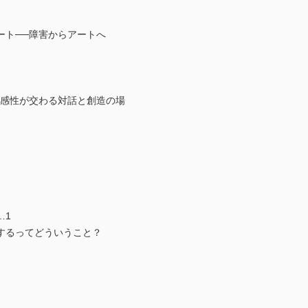
ート──障害からアートへ
・感性が交わる対話と創造の場
…1
するってどういうこと？