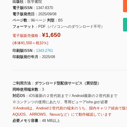
出版社
医学書院
電子版ISSN
1347-8370
電子版発売日
2025/09/08
ページ数
96ページ
判型
B5
フォーマット
PDF（パソコンへのダウンロード不可）
¥1,650
電子版販売価格：
(本体¥1,500＋税10％)
印刷版ISSN
1343-2761
印刷版発行年月
2025/08
ご利用方法
ダウンロード型配信サービス（買切型）
同時使用端末数
3
対応OS
iOS最新の２世代前まで / Android最新の２世代前まで
※コンテンツの使用にあたり、専用ビューアisho.jpが必要
※Androidは、Android２世代前の端末のうち、国内キャリア経由で販
AQUOS、ARROWS、Nexusなど）にて動作確認しています
必要メモリ容量
48 MB以上