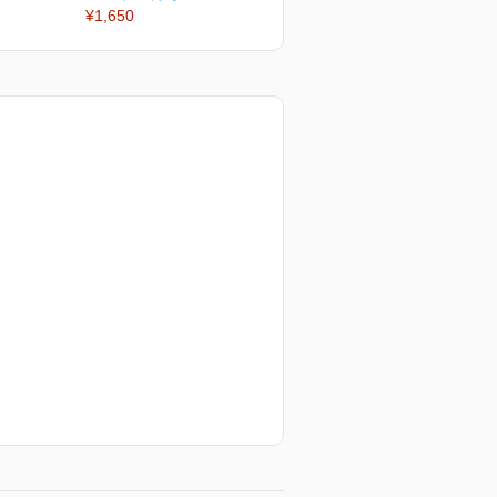
¥1,650
¥1,650
¥