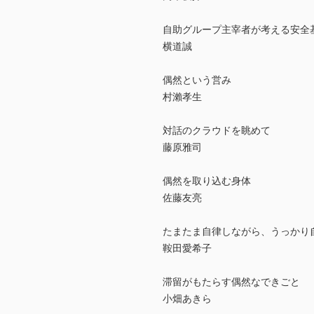
自助グループ主宰者が考える安全
横道誠
偶然という営み
村瀨孝生
対話のクラウドを眺めて
藤原雅司
偶然を取り込む身体
佐藤友亮
たまたま自律しながら、うっかり
鞍田愛希子
滞留がもたらす偶然なできごと
小畑あきら