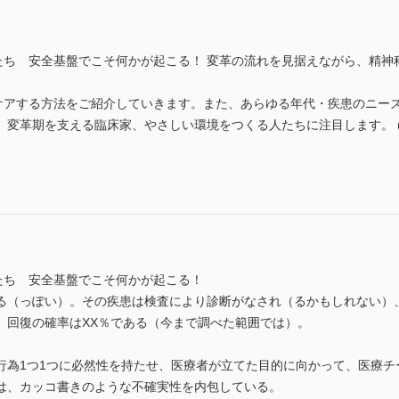
人たち 安全基盤でこそ何かが起こる！ 変革の流れを見据えながら、精
”ケアする方法をご紹介していきます。また、あらゆる年代・疾患のニー
革期を支える臨床家、やさしい環境をつくる人たちに注目します。 (ISSN 
たち 安全基盤でこそ何かが起こる！
る（っぽい）。その疾患は検査により診断がなされ（るかもしれない）
、回復の確率はXX％である（今まで調べた範囲では）。
行為1つ1つに必然性を持たせ、医療者が立てた目的に向かって、医療チ
は、カッコ書きのような不確実性を内包している。