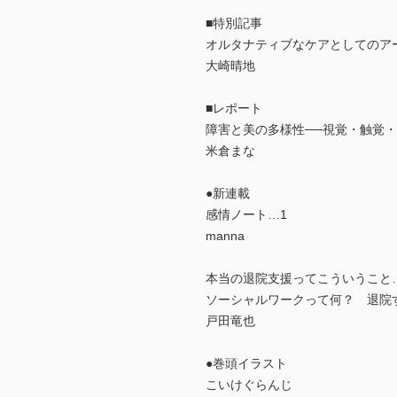
■特別記事
オルタナティブなケアとしてのア
大崎晴地
■レポート
障害と美の多様性──視覚・触覚
米倉まな
●新連載
感情ノート…1
manna
本当の退院支援ってこういうこと
ソーシャルワークって何？ 退院
戸田竜也
●巻頭イラスト
こいけぐらんじ